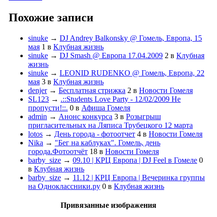
Похожие записи
sinuke
→
DJ Andrey Balkonsky @ Гомель, Европа, 15
мая
1
в
Клубная жизнь
sinuke
→
DJ Smash @ Европа 17.04.2009
2
в
Клубная
жизнь
sinuke
→
LEONID RUDENKO @ Гомель, Европа, 22
мая
3
в
Клубная жизнь
denjer
→
Бесплатная стрижка
2
в
Новости Гомеля
SL123
→
.::Students Love Party - 12/02/2009 Не
пропусти!::.
0
в
Афиша Гомеля
admin
→
Анонс конкурса
3
в
Розыгрыш
пригласительных на Ляписа Трубецкого 12 марта
lotos
→
День города - фотоотчет
4
в
Новости Гомеля
Nika
→
"Бег на каблуках". Гомель, день
города.Фотоотчёт
18
в
Новости Гомеля
barby_size
→
09.10 | КРЦ Европа | DJ Feel в Гомеле
0
в
Клубная жизнь
barby_size
→
11.12 | КРЦ Европа | Вечеринка группы
на Одноклассники.ру
0
в
Клубная жизнь
Привязанные изображения