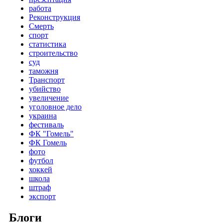
работа
Реконструкция
Смерть
спорт
статистика
строительство
суд
таможня
Транспорт
убийство
увеличение
уголовное дело
украина
фестиваль
ФК "Гомель"
ФК Гомель
фото
футбол
хоккей
школа
штраф
экспорт
Блоги