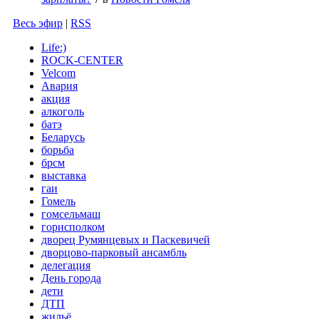
Весь эфир
|
RSS
Life:)
ROCK-CENTER
Velcom
Авария
акция
алкоголь
батэ
Беларусь
борьба
брсм
выставка
гаи
Гомель
гомсельмаш
горисполком
дворец Румянцевых и Паскевичей
дворцово-парковый ансамбль
делегация
День города
дети
ДТП
жильё