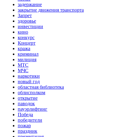
задержание
закрытие движения транспорта
Запрет
здоровье
инвестиции
кино
конкурс
Концерт
кража
криминал
милиция
МТС
МЧС
наркотики
новый год
областная библиотека
облисполком
открытие
паводок
пауэрлифтинг
Победа
победители
пожар
праздник
презентация