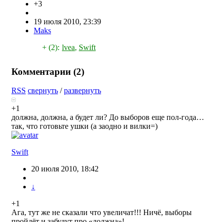
+3
19 июля 2010, 23:39
Maks
+ (2):
lvea
,
Swift
Комментарии (
2
)
RSS
свернуть
/
развернуть
+1
должна, должна, а будет ли? До выборов еще пол-года…
так, что готовьте ушки (а заодно и вилки=)
Swift
20 июля 2010, 18:42
↓
+1
Ага, тут же не сказали что увеличат!!! Ничё, выборы
пройдёт и забудут про «должна»!