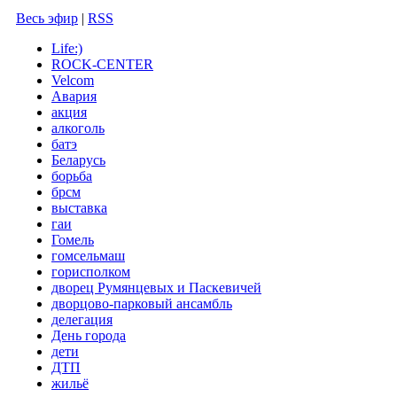
Весь эфир
|
RSS
Life:)
ROCK-CENTER
Velcom
Авария
акция
алкоголь
батэ
Беларусь
борьба
брсм
выставка
гаи
Гомель
гомсельмаш
горисполком
дворец Румянцевых и Паскевичей
дворцово-парковый ансамбль
делегация
День города
дети
ДТП
жильё