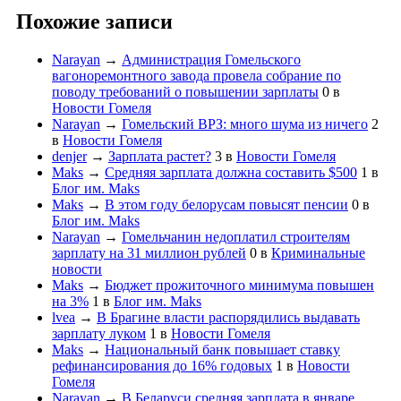
Похожие записи
Narayan
→
Администрация Гомельского
вагоноремонтного завода провела собрание по
поводу требований о повышении зарплаты
0
в
Новости Гомеля
Narayan
→
Гомельский ВРЗ: много шума из ничего
2
в
Новости Гомеля
denjer
→
Зарплата растет?
3
в
Новости Гомеля
Maks
→
Средняя зарплата должна составить $500
1
в
Блог им. Maks
Maks
→
В этом году белорусам повысят пенсии
0
в
Блог им. Maks
Narayan
→
Гомельчанин недоплатил строителям
зарплату на 31 миллион рублей
0
в
Криминальные
новости
Maks
→
Бюджет прожиточного минимума повышен
на 3%
1
в
Блог им. Maks
lvea
→
В Брагине власти распорядились выдавать
зарплату луком
1
в
Новости Гомеля
Maks
→
Национальный банк повышает ставку
рефинансирования до 16% годовых
1
в
Новости
Гомеля
Narayan
→
В Беларуси средняя зарплата в январе