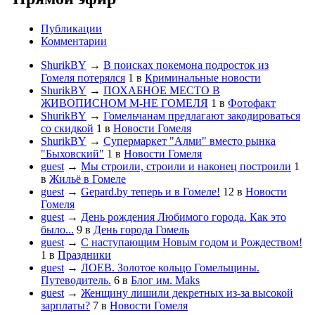
Публикации
Комментарии
ShurikBY
→
В поисках покемона подросток из
Гомеля потерялся
1
в
Криминальные новости
ShurikBY
→
ПОХАБНОЕ МЕСТО В
ЖИВОПИСНОМ М-НЕ ГОМЕЛЯ
1
в
Фотофакт
ShurikBY
→
Гомельчанам предлагают закодироваться
со скидкой
1
в
Новости Гомеля
ShurikBY
→
Супермаркет "Алми" вместо рынка
"Быховский"
1
в
Новости Гомеля
guest
→
Мы строили, строили и наконец построили
1
в
Жильё в Гомеле
guest
→
Gepard.by теперь и в Гомеле!
12
в
Новости
Гомеля
guest
→
День рождения Любимого города. Как это
было...
9
в
День города Гомель
guest
→
С наступающим Новым годом и Рождеством!
1
в
Праздники
guest
→
ЛОЕВ. Золотое кольцо Гомельщины.
Путеводитель.
6
в
Блог им. Maks
guest
→
Женщину лишили декретных из-за высокой
зарплаты?
7
в
Новости Гомеля