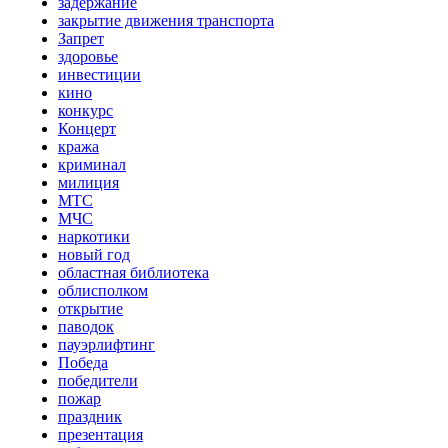
задержание
закрытие движения транспорта
Запрет
здоровье
инвестиции
кино
конкурс
Концерт
кража
криминал
милиция
МТС
МЧС
наркотики
новый год
областная библиотека
облисполком
открытие
паводок
пауэрлифтинг
Победа
победители
пожар
праздник
презентация