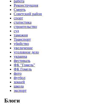
работа
Реконструкция
Смерть
Советский район
спорт
статистика
строительство
суд
таможня
Транспорт
убийство
увеличение
уголовное дело
украина
фестиваль
ФК "Гомель"
ФК Гомель
фото
футбол
хоккей
школа
экспорт
Блоги