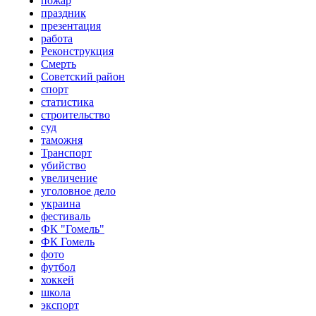
пожар
праздник
презентация
работа
Реконструкция
Смерть
Советский район
спорт
статистика
строительство
суд
таможня
Транспорт
убийство
увеличение
уголовное дело
украина
фестиваль
ФК "Гомель"
ФК Гомель
фото
футбол
хоккей
школа
экспорт