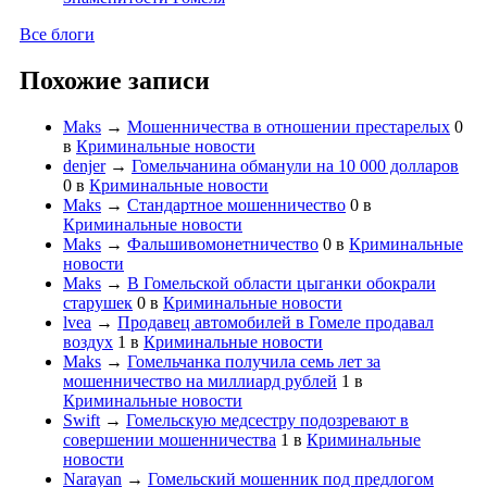
Все блоги
Похожие записи
Maks
→
Мошенничества в отношении престарелых
0
в
Криминальные новости
denjer
→
Гомельчанина обманули на 10 000 долларов
0
в
Криминальные новости
Maks
→
Стандартное мошенничество
0
в
Криминальные новости
Maks
→
Фальшивомонетничество
0
в
Криминальные
новости
Maks
→
В Гомельской области цыганки обокрали
старушек
0
в
Криминальные новости
lvea
→
Продавец автомобилей в Гомеле продавал
воздух
1
в
Криминальные новости
Maks
→
Гомельчанка получила семь лет за
мошенничество на миллиард рублей
1
в
Криминальные новости
Swift
→
Гомельскую медсестру подозревают в
совершении мошенничества
1
в
Криминальные
новости
Narayan
→
Гомельский мошенник под предлогом