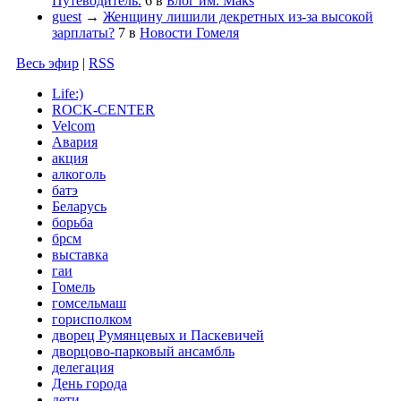
Путеводитель.
6
в
Блог им. Maks
guest
→
Женщину лишили декретных из-за высокой
зарплаты?
7
в
Новости Гомеля
Весь эфир
|
RSS
Life:)
ROCK-CENTER
Velcom
Авария
акция
алкоголь
батэ
Беларусь
борьба
брсм
выставка
гаи
Гомель
гомсельмаш
горисполком
дворец Румянцевых и Паскевичей
дворцово-парковый ансамбль
делегация
День города
дети