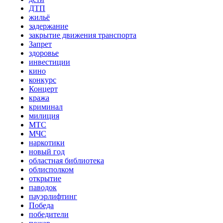
ДТП
жильё
задержание
закрытие движения транспорта
Запрет
здоровье
инвестиции
кино
конкурс
Концерт
кража
криминал
милиция
МТС
МЧС
наркотики
новый год
областная библиотека
облисполком
открытие
паводок
пауэрлифтинг
Победа
победители