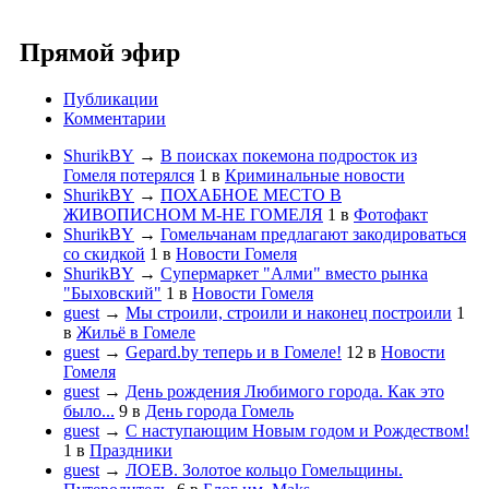
Прямой эфир
Публикации
Комментарии
ShurikBY
→
В поисках покемона подросток из
Гомеля потерялся
1
в
Криминальные новости
ShurikBY
→
ПОХАБНОЕ МЕСТО В
ЖИВОПИСНОМ М-НЕ ГОМЕЛЯ
1
в
Фотофакт
ShurikBY
→
Гомельчанам предлагают закодироваться
со скидкой
1
в
Новости Гомеля
ShurikBY
→
Супермаркет "Алми" вместо рынка
"Быховский"
1
в
Новости Гомеля
guest
→
Мы строили, строили и наконец построили
1
в
Жильё в Гомеле
guest
→
Gepard.by теперь и в Гомеле!
12
в
Новости
Гомеля
guest
→
День рождения Любимого города. Как это
было...
9
в
День города Гомель
guest
→
С наступающим Новым годом и Рождеством!
1
в
Праздники
guest
→
ЛОЕВ. Золотое кольцо Гомельщины.