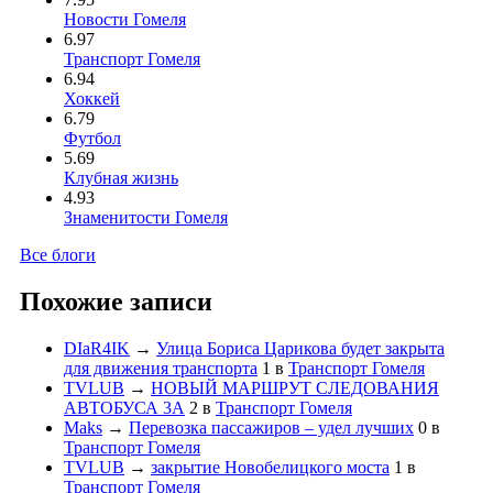
Новости Гомеля
6.97
Транспорт Гомеля
6.94
Хоккей
6.79
Футбол
5.69
Клубная жизнь
4.93
Знаменитости Гомеля
Все блоги
Похожие записи
DIaR4IK
→
Улица Бориса Царикова будет закрыта
для движения транспорта
1
в
Транспорт Гомеля
TVLUB
→
НОВЫЙ МАРШРУТ СЛЕДОВАНИЯ
АВТОБУСА 3А
2
в
Транспорт Гомеля
Maks
→
Перевозка пассажиров – удел лучших
0
в
Транспорт Гомеля
TVLUB
→
закрытие Новобелицкого моста
1
в
Транспорт Гомеля