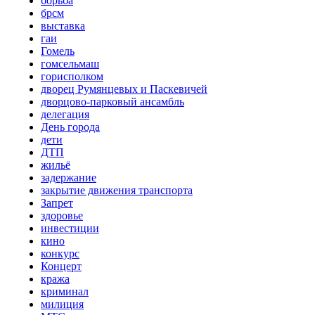
борьба
брсм
выставка
гаи
Гомель
гомсельмаш
горисполком
дворец Румянцевых и Паскевичей
дворцово-парковый ансамбль
делегация
День города
дети
ДТП
жильё
задержание
закрытие движения транспорта
Запрет
здоровье
инвестиции
кино
конкурс
Концерт
кража
криминал
милиция