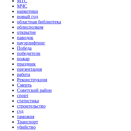
МТС
МЧС
наркотики
новый год
областная библиотека
облисполком
открытие
паводок
пауэрлифтинг
Победа
победители
пожар
праздник
презентация
работа
Реконструкция
Смерть
Советский район
спорт
статистика
строительство
суд
таможня
Транспорт
убийство