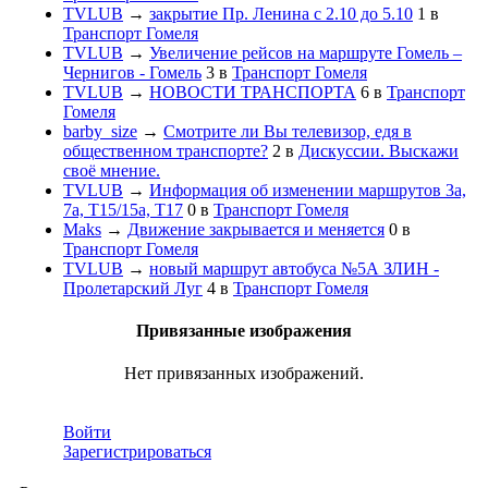
TVLUB
→
закрытие Пр. Ленина с 2.10 до 5.10
1
в
Транспорт Гомеля
TVLUB
→
Увеличение рейсов на маршруте Гомель –
Чернигов - Гомель
3
в
Транспорт Гомеля
TVLUB
→
НОВОСТИ ТРАНСПОРТА
6
в
Транспорт
Гомеля
barby_size
→
Смотрите ли Вы телевизор, едя в
общественном транспорте?
2
в
Дискуссии. Выскажи
своё мнение.
TVLUB
→
Информация об изменении маршрутов 3а,
7а, Т15/15а, Т17
0
в
Транспорт Гомеля
Maks
→
Движение закрывается и меняется
0
в
Транспорт Гомеля
TVLUB
→
новый маршрут автобуса №5А ЗЛИН -
Пролетарский Луг
4
в
Транспорт Гомеля
Привязанные изображения
Нет привязанных изображений.
Войти
Зарегистрироваться