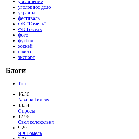
увеличение
уголовное дело
украина
фестиваль
ФК "Гомель"
ФК Гомель
фото
футбол
хоккей
школа
экспорт
Блоги
Топ
16.36
Афиша Гомеля
13.34
Опросы
12.96
Своя колокольня
9.29
Я ♥ Гомель
7.95