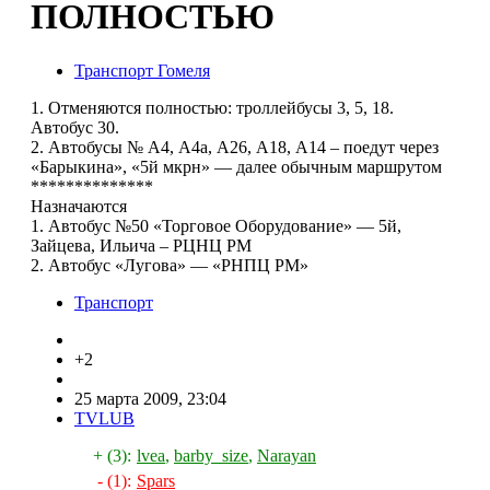
ПОЛНОСТЬЮ
Транспорт Гомеля
1. Отменяются полностью: троллейбусы 3, 5, 18.
Автобус 30.
2. Автобусы № А4, А4а, А26, А18, А14 – поедут через
«Барыкина», «5й мкрн» — далее обычным маршрутом
**************
Назначаются
1. Автобус №50 «Торговое Оборудование» — 5й,
Зайцева, Ильича – РЦНЦ РМ
2. Автобус «Лугова» — «РНПЦ РМ»
Транспорт
+2
25 марта 2009, 23:04
TVLUB
+ (3):
lvea
,
barby_size
,
Narayan
- (1):
Spars