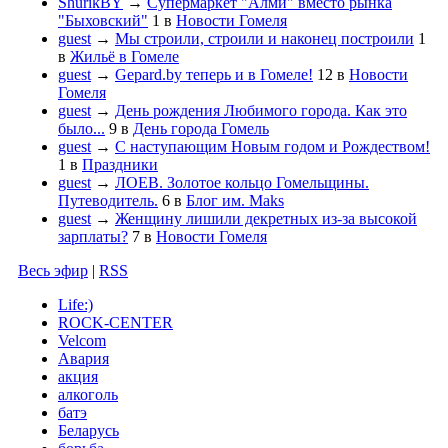
ShurikBY
→
Супермаркет "Алми" вместо рынка
"Быховский"
1
в
Новости Гомеля
guest
→
Мы строили, строили и наконец построили
1
в
Жильё в Гомеле
guest
→
Gepard.by теперь и в Гомеле!
12
в
Новости
Гомеля
guest
→
День рождения Любимого города. Как это
было...
9
в
День города Гомель
guest
→
С наступающим Новым годом и Рождеством!
1
в
Праздники
guest
→
ЛОЕВ. Золотое кольцо Гомельщины.
Путеводитель.
6
в
Блог им. Maks
guest
→
Женщину лишили декретных из-за высокой
зарплаты?
7
в
Новости Гомеля
Весь эфир
|
RSS
Life:)
ROCK-CENTER
Velcom
Авария
акция
алкоголь
батэ
Беларусь