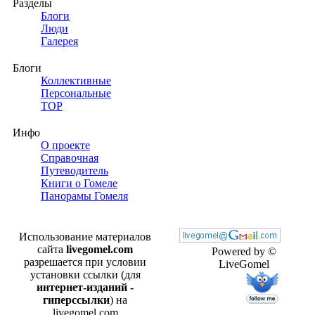
Разделы
Блоги
Люди
Галерея
Блоги
Коллективные
Персональные
TOP
Инфо
О проекте
Справочная
Путеводитель
Книги о Гомеле
Панорамы Гомеля
Использование материалов
сайта
livegomel.com
Powered by ©
разрешается при условии
LiveGomel
установки ссылки (для
интернет-изданий -
гиперссылки
) на
livegomel.com