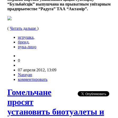
“Бульбаёсцік” выпушчана на прыватным унітарным
прадпрыемстве “Радуга” ТАА “Актамір”.
(
Читать дальше
)
игрушка
,
бренд
,
рука-лицо
0
07 апреля 2012, 13:09
Narayan
комментировать
Гомельчане
просят
установить биотуалеты и