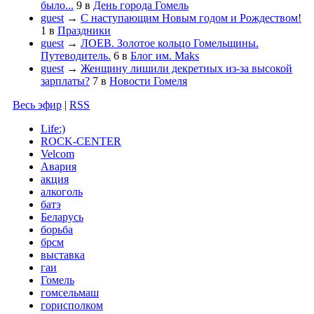
было...
9
в
День города Гомель
guest
→
С наступающим Новым годом и Рождеством!
1
в
Праздники
guest
→
ЛОЕВ. Золотое кольцо Гомельщины.
Путеводитель.
6
в
Блог им. Maks
guest
→
Женщину лишили декретных из-за высокой
зарплаты?
7
в
Новости Гомеля
Весь эфир
|
RSS
Life:)
ROCK-CENTER
Velcom
Авария
акция
алкоголь
батэ
Беларусь
борьба
брсм
выставка
гаи
Гомель
гомсельмаш
горисполком