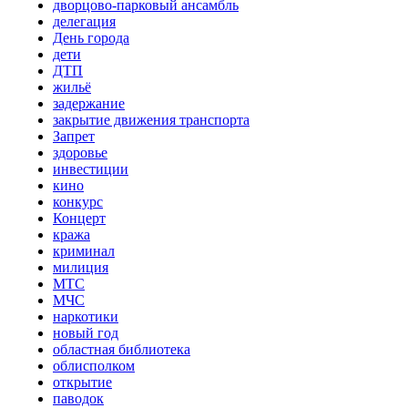
дворцово-парковый ансамбль
делегация
День города
дети
ДТП
жильё
задержание
закрытие движения транспорта
Запрет
здоровье
инвестиции
кино
конкурс
Концерт
кража
криминал
милиция
МТС
МЧС
наркотики
новый год
областная библиотека
облисполком
открытие
паводок