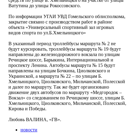
средств по улице Б. Хмельницкого на участке от улицы
Ватутина до улицы Рокоссовского.
По информации УГАИ УВД Гомельского облисполкома,
закрытие связано с производством работ в районе
объекта «Универсальный спортивный зал игровых
видов спорта по ул.Б.Хмельницкого»
В указанный период троллейбусы маршрута № 2 не
будут курсировать, троллейбусы маршрута № 19 будут
направлены до железнодорожного вокзала по улицам
Речицкое шоссе, Барыкина, Интернациональной и
проспекту Ленина. Автобусы маршрута № 15 будут
направлены на улицам Бочкина, Циолковского и
Украинской, а маршрута № 22 – по улицам Б.
Хмельницкого, Циолковского, Мильчанской, Полесской
и далее по маршруту. Так же будет организовано
движение двух автобусов по маршруту «Медгородок –
Вокзал» со следованием по Речицкому шоссе, улицам Б.
Хмельницкого, Циолковского, Мильчанской, Полесской,
Кирова и Победы.
Любовь ВАЛИНА, «ГВ».
новости