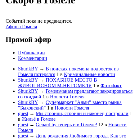
Скоро в Гомеле
Событий пока не предвидится.
Афиша Гомеля
Прямой эфир
Публикации
Комментарии
ShurikBY
→
В поисках покемона подросток из
Гомеля потерялся
1
в
Криминальные новости
ShurikBY
→
ПОХАБНОЕ МЕСТО В
ЖИВОПИСНОМ М-НЕ ГОМЕЛЯ
1
в
Фотофакт
ShurikBY
→
Гомельчанам предлагают закодироваться
со скидкой
1
в
Новости Гомеля
ShurikBY
→
Супермаркет "Алми" вместо рынка
"Быховский"
1
в
Новости Гомеля
guest
→
Мы строили, строили и наконец построили
1
в
Жильё в Гомеле
guest
→
Gepard.by теперь и в Гомеле!
12
в
Новости
Гомеля
guest
→
День рождения Любимого города. Как это