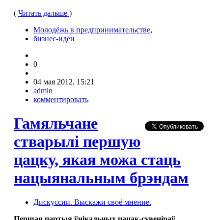
(
Читать дальше
)
Молодёжь в предпринимательстве
,
бизнес-идеи
0
04 мая 2012, 15:21
admin
комментировать
Гамяльчане
стварылi першую
цацку, якая можа стаць
нацыянальным брэндам
Дискуссии. Выскажи своё мнение.
Першая партыя ўнікальных цацак-сувеніраў