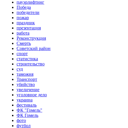
пауэрлифтинг
Победа
победители
пожар
праздник
презентация
работа
Реконструкция
Смерть
Советский район
спорт
статистика
строительство
суд
таможня
Транспорт
убийство
увеличение
уголовное дело
украина
фестиваль
ФК "Гомель"
ФК Гомель
фото
футбол