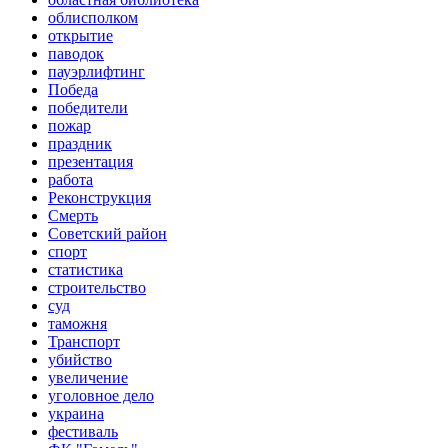
облисполком
открытие
паводок
пауэрлифтинг
Победа
победители
пожар
праздник
презентация
работа
Реконструкция
Смерть
Советский район
спорт
статистика
строительство
суд
таможня
Транспорт
убийство
увеличение
уголовное дело
украина
фестиваль