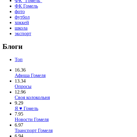
ФК "Гомель"
ФК Гомель
фото
футбол
хоккей
школа
экспорт
Блоги
Топ
16.36
Афиша Гомеля
13.34
Опросы
12.96
Своя колокольня
9.29
Я ♥ Гомель
7.95
Новости Гомеля
6.97
Транспорт Гомеля
6.94