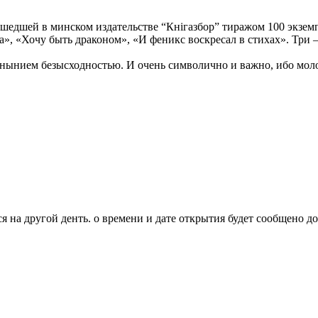
шедшей в минском издательстве “Кнігазбор” тиражом 100 экзе
ва», «Хочу быть драконом», «И феникс воскресал в стихах». Три 
нынием безысходностью. И очень символично и важно, ибо молод
я на другой денть. о времени и дате открытия будет сообщено д