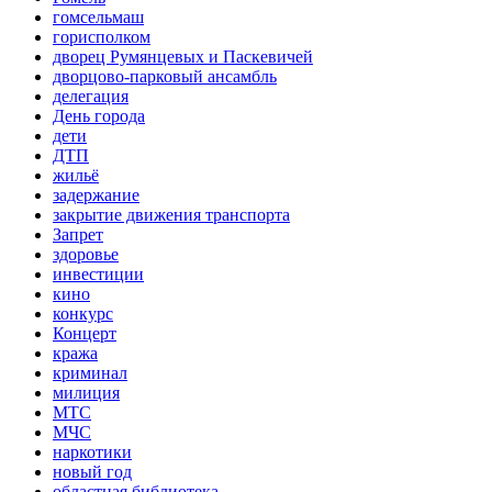
гомсельмаш
горисполком
дворец Румянцевых и Паскевичей
дворцово-парковый ансамбль
делегация
День города
дети
ДТП
жильё
задержание
закрытие движения транспорта
Запрет
здоровье
инвестиции
кино
конкурс
Концерт
кража
криминал
милиция
МТС
МЧС
наркотики
новый год
областная библиотека