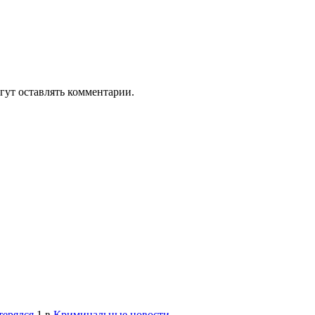
гут оставлять комментарии.
терялся
1
в
Криминальные новости