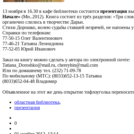
13 ноября в 16.30 в кафе библиотеки состоится
презентация
вы
Начале»
(Мн..2012).
Книга состоит из трёх разделов: «Три сло
органично слились в творчестве Дарьи.
Стихи Дорошко, волею судьбы ставшей незрячей, не напоены у
Справки по телефонам:
77-50-15 Олег Валентинович
77-46-21 Татьяна Леонидовна
77-52-05 Юрий Иванович
Заказ на книгу можно сделать у автора по электронной почте:
Tatiana_Doroshko@mail.ru
,
chereyhin@mail.com
Или по домашнему тел. (232) 71-09-78
По мобильному (МТС): (8033)652-13-15 Татьяна
(8033)652-04-48 Владимир
Объявленное на этот же день открытие тифлоуголка переноситс
областная библиотека
,
презентация
0
01 ноября 2012, 13:14