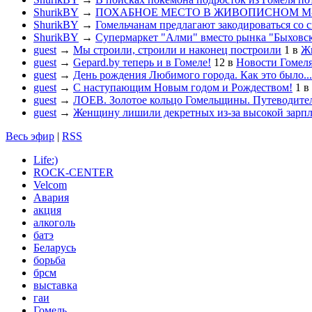
ShurikBY
→
ПОХАБНОЕ МЕСТО В ЖИВОПИСНОМ М
ShurikBY
→
Гомельчанам предлагают закодироваться со 
ShurikBY
→
Супермаркет "Алми" вместо рынка "Быховс
guest
→
Мы строили, строили и наконец построили
1
в
Жи
guest
→
Gepard.by теперь и в Гомеле!
12
в
Новости Гомел
guest
→
День рождения Любимого города. Как это было...
guest
→
С наступающим Новым годом и Рождеством!
1
в
guest
→
ЛОЕВ. Золотое кольцо Гомельщины. Путеводител
guest
→
Женщину лишили декретных из-за высокой зарп
Весь эфир
|
RSS
Life:)
ROCK-CENTER
Velcom
Авария
акция
алкоголь
батэ
Беларусь
борьба
брсм
выставка
гаи
Гомель