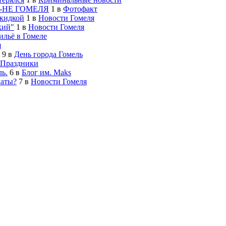
-НЕ ГОМЕЛЯ
1
в
Фотофакт
скидкой
1
в
Новости Гомеля
кий"
1
в
Новости Гомеля
льё в Гомеле
я
9
в
День города Гомель
Праздники
ь.
6
в
Блог им. Maks
латы?
7
в
Новости Гомеля