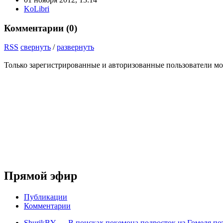
KoLibri
Комментарии (
0
)
RSS
свернуть
/
развернуть
Только зарегистрированные и авторизованные пользователи мо
Прямой эфир
Публикации
Комментарии
ShurikBY
→
В поисках покемона подросток из Гомеля по