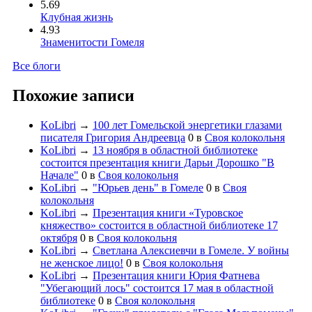
5.69
Клубная жизнь
4.93
Знаменитости Гомеля
Все блоги
Похожие записи
KoLibri
→
100 лет Гомельской энергетики глазами
писателя Григория Андреевца
0
в
Своя колокольня
KoLibri
→
13 ноября в областной библиотеке
состоится презентация книги Дарьи Дорошко "В
Начале"
0
в
Своя колокольня
KoLibri
→
"Юрьев день" в Гомеле
0
в
Своя
колокольня
KoLibri
→
Презентация книги «Туровское
княжество» состоится в областной библиотеке 17
октября
0
в
Своя колокольня
KoLibri
→
Светлана Алексиевчи в Гомеле. У войны
не женское лицо!
0
в
Своя колокольня
KoLibri
→
Презентация книги Юрия Фатнева
"Убегающий лось" cостоится 17 мая в областной
библиотеке
0
в
Своя колокольня