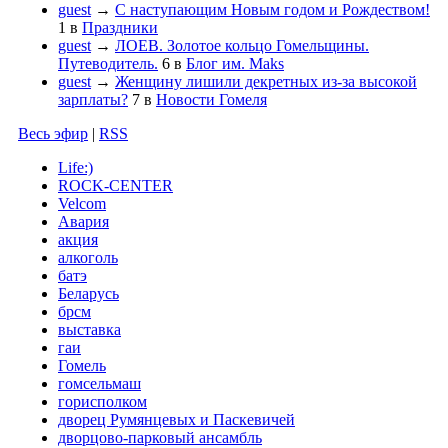
guest
→
С наступающим Новым годом и Рождеством!
1
в
Праздники
guest
→
ЛОЕВ. Золотое кольцо Гомельщины.
Путеводитель.
6
в
Блог им. Maks
guest
→
Женщину лишили декретных из-за высокой
зарплаты?
7
в
Новости Гомеля
Весь эфир
|
RSS
Life:)
ROCK-CENTER
Velcom
Авария
акция
алкоголь
батэ
Беларусь
брсм
выставка
гаи
Гомель
гомсельмаш
горисполком
дворец Румянцевых и Паскевичей
дворцово-парковый ансамбль