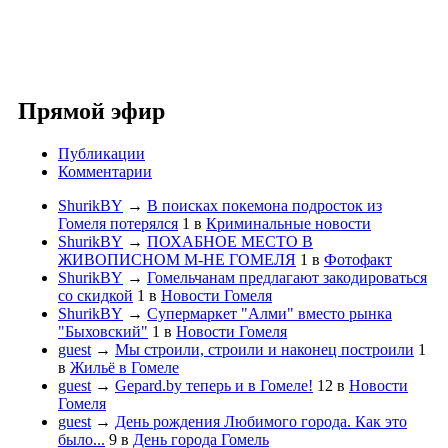
Прямой эфир
Публикации
Комментарии
ShurikBY
→
В поисках покемона подросток из
Гомеля потерялся
1
в
Криминальные новости
ShurikBY
→
ПОХАБНОЕ МЕСТО В
ЖИВОПИСНОМ М-НЕ ГОМЕЛЯ
1
в
Фотофакт
ShurikBY
→
Гомельчанам предлагают закодироваться
со скидкой
1
в
Новости Гомеля
ShurikBY
→
Супермаркет "Алми" вместо рынка
"Быховский"
1
в
Новости Гомеля
guest
→
Мы строили, строили и наконец построили
1
в
Жильё в Гомеле
guest
→
Gepard.by теперь и в Гомеле!
12
в
Новости
Гомеля
guest
→
День рождения Любимого города. Как это
было...
9
в
День города Гомель