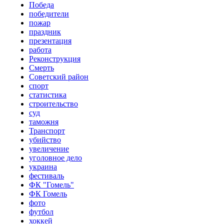
Победа
победители
пожар
праздник
презентация
работа
Реконструкция
Смерть
Советский район
спорт
статистика
строительство
суд
таможня
Транспорт
убийство
увеличение
уголовное дело
украина
фестиваль
ФК "Гомель"
ФК Гомель
фото
футбол
хоккей