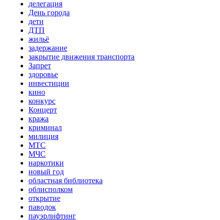
делегация
День города
дети
ДТП
жильё
задержание
закрытие движения транспорта
Запрет
здоровье
инвестиции
кино
конкурс
Концерт
кража
криминал
милиция
МТС
МЧС
наркотики
новый год
областная библиотека
облисполком
открытие
паводок
пауэрлифтинг