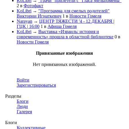
KoLibri
→
"Грачи" прилетели с "Гласа Мельпомены"
2
в
Фотофакт
KoLibri
→
"Программа для смелых родителей"
Виктории Игнаткевич
1
в
Новости Гомеля
Narayan
→
ЦЕНТР ТЯЖЕСТИ '4 - 12 ДЕКАБРЯ |
ГЦК | 16:00
1
в
Афиша Гомеля
KoLibri
→
Выставка «Израиль: история и
современность» прошла в областной библиотеке
0
в
Новости Гомеля
Привязанные изображения
Нет привязанных изображений.
Войти
Зарегистрироваться
Разделы
Блоги
Люди
Галерея
Блоги
Коллективные