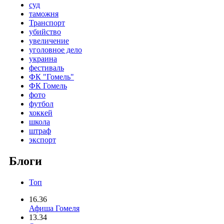
суд
таможня
Транспорт
убийство
увеличение
уголовное дело
украина
фестиваль
ФК "Гомель"
ФК Гомель
фото
футбол
хоккей
школа
штраф
экспорт
Блоги
Топ
16.36
Афиша Гомеля
13.34