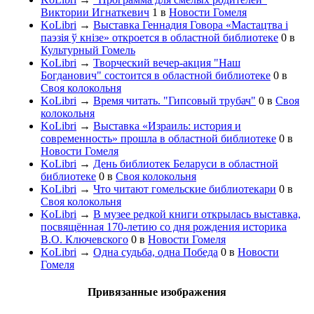
Виктории Игнаткевич
1
в
Новости Гомеля
KoLibri
→
Выставка Геннадия Говора «Мастацтва і
паэзія ў кнізе» откроется в областной библиотеке
0
в
Культурный Гомель
KoLibri
→
Творческий вечер-акция "Наш
Богданович" состоится в областной библиотеке
0
в
Своя колокольня
KoLibri
→
Время читать. "Гипсовый трубач"
0
в
Своя
колокольня
KoLibri
→
Выставка «Израиль: история и
современность» прошла в областной библиотеке
0
в
Новости Гомеля
KoLibri
→
День библиотек Беларуси в областной
библиотеке
0
в
Своя колокольня
KoLibri
→
Что читают гомельские библиотекари
0
в
Своя колокольня
KoLibri
→
В музее редкой книги открылась выставка,
посвящённая 170-летию со дня рождения историка
В.О. Ключевского
0
в
Новости Гомеля
KoLibri
→
Одна судьба, одна Победа
0
в
Новости
Гомеля
Привязанные изображения