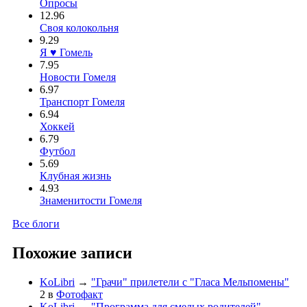
Опросы
12.96
Своя колокольня
9.29
Я ♥ Гомель
7.95
Новости Гомеля
6.97
Транспорт Гомеля
6.94
Хоккей
6.79
Футбол
5.69
Клубная жизнь
4.93
Знаменитости Гомеля
Все блоги
Похожие записи
KoLibri
→
"Грачи" прилетели с "Гласа Мельпомены"
2
в
Фотофакт
KoLibri
→
"Программа для смелых родителей"