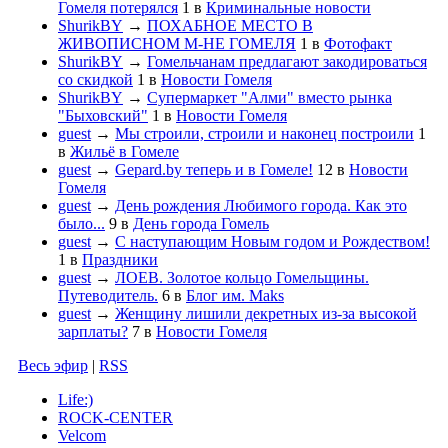
Гомеля потерялся
1
в
Криминальные новости
ShurikBY
→
ПОХАБНОЕ МЕСТО В
ЖИВОПИСНОМ М-НЕ ГОМЕЛЯ
1
в
Фотофакт
ShurikBY
→
Гомельчанам предлагают закодироваться
со скидкой
1
в
Новости Гомеля
ShurikBY
→
Супермаркет "Алми" вместо рынка
"Быховский"
1
в
Новости Гомеля
guest
→
Мы строили, строили и наконец построили
1
в
Жильё в Гомеле
guest
→
Gepard.by теперь и в Гомеле!
12
в
Новости
Гомеля
guest
→
День рождения Любимого города. Как это
было...
9
в
День города Гомель
guest
→
С наступающим Новым годом и Рождеством!
1
в
Праздники
guest
→
ЛОЕВ. Золотое кольцо Гомельщины.
Путеводитель.
6
в
Блог им. Maks
guest
→
Женщину лишили декретных из-за высокой
зарплаты?
7
в
Новости Гомеля
Весь эфир
|
RSS
Life:)
ROCK-CENTER
Velcom