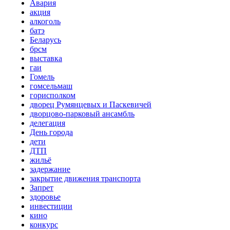
Авария
акция
алкоголь
батэ
Беларусь
брсм
выставка
гаи
Гомель
гомсельмаш
горисполком
дворец Румянцевых и Паскевичей
дворцово-парковый ансамбль
делегация
День города
дети
ДТП
жильё
задержание
закрытие движения транспорта
Запрет
здоровье
инвестиции
кино
конкурс