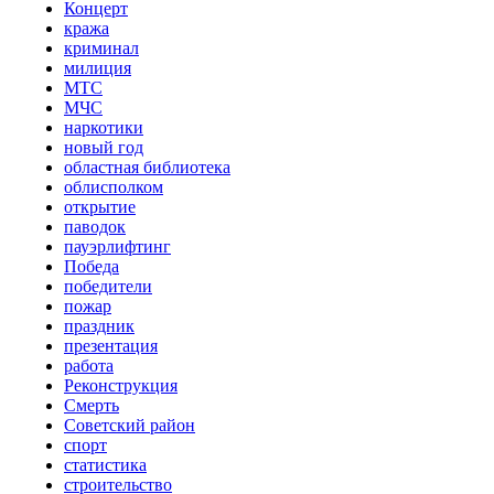
Концерт
кража
криминал
милиция
МТС
МЧС
наркотики
новый год
областная библиотека
облисполком
открытие
паводок
пауэрлифтинг
Победа
победители
пожар
праздник
презентация
работа
Реконструкция
Смерть
Советский район
спорт
статистика
строительство