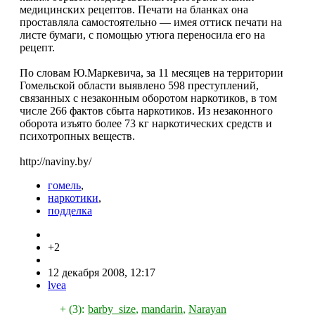
медицинских рецептов. Печати на бланках она
проставляла самостоятельно — имея оттиск печати на
листе бумаги, с помощью утюга переносила его на
рецепт.
По словам Ю.Маркевича, за 11 месяцев на территории
Гомельской области выявлено 598 преступлений,
связанных с незаконным оборотом наркотиков, в том
числе 266 фактов сбыта наркотиков. Из незаконного
оборота изъято более 73 кг наркотических средств и
психотропных веществ.
http://naviny.by/
гомель
,
наркотики
,
подделка
+2
12 декабря 2008, 12:17
lvea
+ (3):
barby_size
,
mandarin
,
Narayan