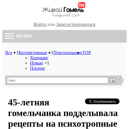
Войти
или
Зарегистрироваться
МЕНЮ
Все
+1
Коллективные
+1
Персональные
TOP
Хорошие
Новые
+1
Плохие
45-летняя
гомельчанка подделывала
рецепты на психотропные