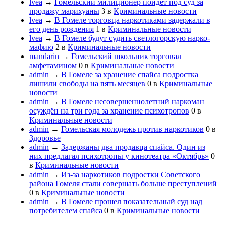
lvea
→
Гомельский милиционер пойдет под суд за
продажу марихуаны
3
в
Криминальные новости
lvea
→
В Гомеле торговца наркотиками задержали в
его день рождения
1
в
Криминальные новости
lvea
→
В Гомеле будут судить светлогорскую нарко-
мафию
2
в
Криминальные новости
mandarin
→
Гомельский школьник торговал
амфетамином
0
в
Криминальные новости
admin
→
В Гомеле за хранение спайса подростка
лишили свободы на пять месяцев
0
в
Криминальные
новости
admin
→
В Гомеле несовершеннолетний наркоман
осуждён на три года за хранение психотропов
0
в
Криминальные новости
admin
→
Гомельская молодежь против наркотиков
0
в
Здоровье
admin
→
Задержаны два продавца спайса. Один из
них предлагал психотропы у кинотеатра «Октябрь»
0
в
Криминальные новости
admin
→
Из-за наркотиков подростки Советского
района Гомеля стали совершать больше преступлений
0
в
Криминальные новости
admin
→
В Гомеле прошел показательный суд над
потребителем спайса
0
в
Криминальные новости