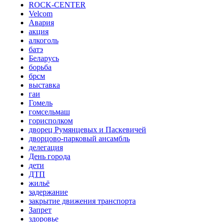
ROCK-CENTER
Velcom
Авария
акция
алкоголь
батэ
Беларусь
борьба
брсм
выставка
гаи
Гомель
гомсельмаш
горисполком
дворец Румянцевых и Паскевичей
дворцово-парковый ансамбль
делегация
День города
дети
ДТП
жильё
задержание
закрытие движения транспорта
Запрет
здоровье