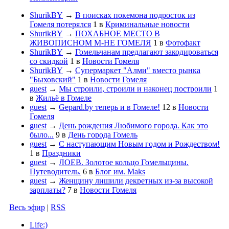
ShurikBY
→
В поисках покемона подросток из
Гомеля потерялся
1
в
Криминальные новости
ShurikBY
→
ПОХАБНОЕ МЕСТО В
ЖИВОПИСНОМ М-НЕ ГОМЕЛЯ
1
в
Фотофакт
ShurikBY
→
Гомельчанам предлагают закодироваться
со скидкой
1
в
Новости Гомеля
ShurikBY
→
Супермаркет "Алми" вместо рынка
"Быховский"
1
в
Новости Гомеля
guest
→
Мы строили, строили и наконец построили
1
в
Жильё в Гомеле
guest
→
Gepard.by теперь и в Гомеле!
12
в
Новости
Гомеля
guest
→
День рождения Любимого города. Как это
было...
9
в
День города Гомель
guest
→
С наступающим Новым годом и Рождеством!
1
в
Праздники
guest
→
ЛОЕВ. Золотое кольцо Гомельщины.
Путеводитель.
6
в
Блог им. Maks
guest
→
Женщину лишили декретных из-за высокой
зарплаты?
7
в
Новости Гомеля
Весь эфир
|
RSS
Life:)