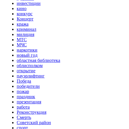
инвестиции
кино
конкурс
Концерт
кража
криминал
милиция
МТС
МЧС
наркотики
новый год
областная библиотека
облисполком
открытие
пауэрлифтинг
Победа
победители
пожар
праздник
презентация
работа
Реконструкция
Смерть
Советский район
спорт