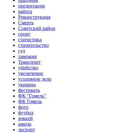
праздник
презентация
работа
Реконструкция
Смерть
Советский район
спорт
статистика
строительство
суд
таможня
Транспорт
убийство
увеличение
уголовное дело
украина
фестиваль
ФК "Гомель"
ФК Гомель
фото
футбол
хоккей
школа
экспорт