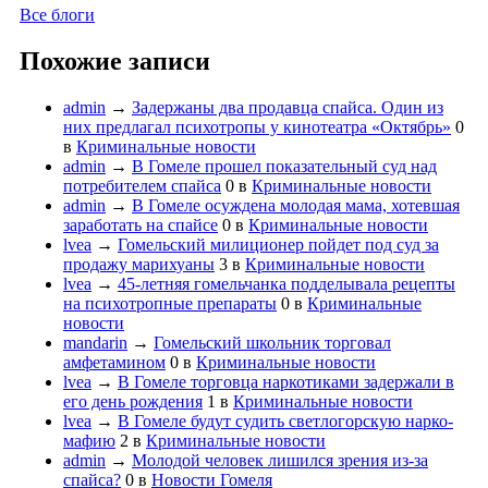
Все блоги
Похожие записи
admin
→
Задержаны два продавца спайса. Один из
них предлагал психотропы у кинотеатра «Октябрь»
0
в
Криминальные новости
admin
→
В Гомеле прошел показательный суд над
потребителем спайса
0
в
Криминальные новости
admin
→
В Гомеле осуждена молодая мама, хотевшая
заработать на спайсе
0
в
Криминальные новости
lvea
→
Гомельский милиционер пойдет под суд за
продажу марихуаны
3
в
Криминальные новости
lvea
→
45-летняя гомельчанка подделывала рецепты
на психотропные препараты
0
в
Криминальные
новости
mandarin
→
Гомельский школьник торговал
амфетамином
0
в
Криминальные новости
lvea
→
В Гомеле торговца наркотиками задержали в
его день рождения
1
в
Криминальные новости
lvea
→
В Гомеле будут судить светлогорскую нарко-
мафию
2
в
Криминальные новости
admin
→
Молодой человек лишился зрения из-за
спайса?
0
в
Новости Гомеля