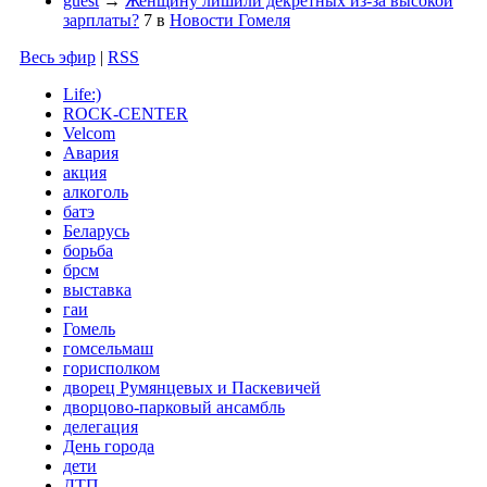
guest
→
Женщину лишили декретных из-за высокой
зарплаты?
7
в
Новости Гомеля
Весь эфир
|
RSS
Life:)
ROCK-CENTER
Velcom
Авария
акция
алкоголь
батэ
Беларусь
борьба
брсм
выставка
гаи
Гомель
гомсельмаш
горисполком
дворец Румянцевых и Паскевичей
дворцово-парковый ансамбль
делегация
День города
дети
ДТП