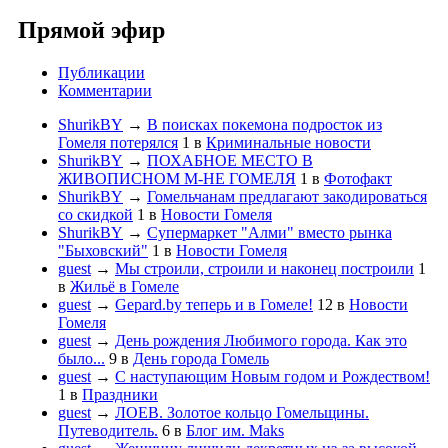
Прямой эфир
Публикации
Комментарии
ShurikBY
→
В поисках покемона подросток из
Гомеля потерялся
1
в
Криминальные новости
ShurikBY
→
ПОХАБНОЕ МЕСТО В
ЖИВОПИСНОМ М-НЕ ГОМЕЛЯ
1
в
Фотофакт
ShurikBY
→
Гомельчанам предлагают закодироваться
со скидкой
1
в
Новости Гомеля
ShurikBY
→
Супермаркет "Алми" вместо рынка
"Быховский"
1
в
Новости Гомеля
guest
→
Мы строили, строили и наконец построили
1
в
Жильё в Гомеле
guest
→
Gepard.by теперь и в Гомеле!
12
в
Новости
Гомеля
guest
→
День рождения Любимого города. Как это
было...
9
в
День города Гомель
guest
→
С наступающим Новым годом и Рождеством!
1
в
Праздники
guest
→
ЛОЕВ. Золотое кольцо Гомельщины.
Путеводитель.
6
в
Блог им. Maks