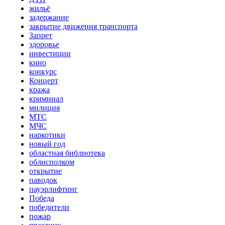
жильё
задержание
закрытие движения транспорта
Запрет
здоровье
инвестиции
кино
конкурс
Концерт
кража
криминал
милиция
МТС
МЧС
наркотики
новый год
областная библиотека
облисполком
открытие
паводок
пауэрлифтинг
Победа
победители
пожар