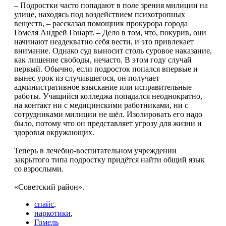
– Подростки часто попадают в поле зрения милиции на
улице, находясь под воздействием психотропных
веществ, – рассказал помощник прокурора города
Гомеля Андрей Гонарт. – Дело в том, что, покурив, они
начинают неадекватно себя вести, и это привлекает
внимание. Однако суд выносит столь суровое наказание,
как лишение свободы, нечасто. В этом году случай
первый. Обычно, если подросток попался впервые и
вынес урок из случившегося, он получает
административное взыскание или исправительные
работы. Учащийся колледжа попадался неоднократно,
на контакт ни с медицинскими работниками, ни с
сотрудниками милиции не шёл. Изолировать его надо
было, потому что он представляет угрозу для жизни и
здоровья окружающих.
Теперь в лечебно-воспитательном учреждении
закрытого типа подростку придётся найти общий язык
со взрослыми.
«Советский район».
спайс
,
наркотики
,
Гомель