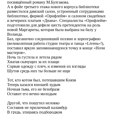
посвящённый роману М.Булгакова.
А в фойе третьего этажа нового корпуса библиотеки
разместился дамский салон, устроенный сотрудниками
библиотеки, фирмой «Орифлейм» и салоном свадебных
и вечерних платьев «Диана». Специалисты «Орифлейм»
подготовили для дефиле шесть претенденток на роль
новой Маргариты, которая была выбрана на балу у
Воланда.
Бал, органично соединивший поэзию и хореографию
(великолепная работа студии театра и танца «Liveнь»!),
поставил яркую запоминающуюся точку в конце «Ночи
мастеров».
Ночь та густела и летела рядом
Хватая скачущих за их плащи
Сорвав одежду с плеч, и изменив их взгляды
Шутов средь них ты больше не ищи
Тот, кто котом был, потешавшим Князя
Теперь казался юношей худым
Ночная тьма, его не безобразя
Оставит его вечно молодым
Другой, что пошутил неловко
Составив не приличный каламбур
В грудь, упираясь подбородком