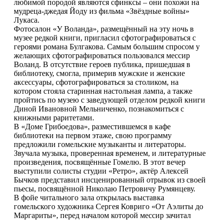
любимой породой являются сфинксы – они похожи на
мудреца-джедая Йоду из фильма «Звёздные войны»
Лукаса.
Фотосалон «У Воланда», размещённый на эту ночь в
музее редкой книги, пригласил сфотографироваться с
героями романа Булгакова. Самым большим спросом у
желающих сфотографироваться пользовался мессир
Воланд. В отсутствие героев публика, пришедшая в
библиотеку, смогла, примерив мужские и женские
аксессуары, сфотографироваться за столиком, на
котором стояла старинная настольная лампа, а также
пройтись по музею с заведующей отделом редкой книги
Диной Ивановной Мельниченко, познакомиться с
книжными раритетами.
В «Доме Грибоедова», разместившемся в кафе
библиотеки на первом этаже, свою программу
предложили гомельские музыканты и литераторы.
Звучала музыка, проверенная временем, и литературные
произведения, посвящённые Гомелю. В этот вечер
выступили солисты студии «Ретро», актёр Алексей
Бычков представил инсценированный отрывок из своей
пьесы, посвящённой Николаю Петровичу Румянцеву.
В фойе читального зала открылась выставка
гомельского художника Сергея Ковриго «От Аэлиты до
Маргариты», перед началом которой мессир зачитал