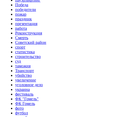
пауэрлифтинг
Победа
победители
пожар
праздник
презентация
работа
Реконструкция
Смерть
Советский район
спорт
статистика
строительство
суд
таможня
Транспорт
убийство
увеличение
уголовное дело
украина
фестиваль
ФК "Гомель"
ФК Гомель
фото
футбол