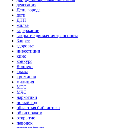
делегация
День города
дети
ДТП
жильё
задержание
закрытие движения транспорта
Запрет
здоровье
инвестиции
кино
конкурс
Концерт
кража
криминал
милиция
МТС
МЧС
наркотики
новый год
областная библиотека
облисполком
открытие
паводок