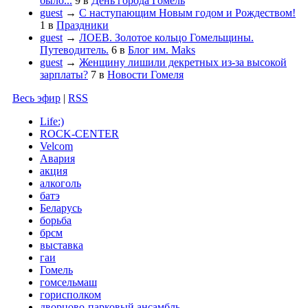
было...
9
в
День города Гомель
guest
→
С наступающим Новым годом и Рождеством!
1
в
Праздники
guest
→
ЛОЕВ. Золотое кольцо Гомельщины.
Путеводитель.
6
в
Блог им. Maks
guest
→
Женщину лишили декретных из-за высокой
зарплаты?
7
в
Новости Гомеля
Весь эфир
|
RSS
Life:)
ROCK-CENTER
Velcom
Авария
акция
алкоголь
батэ
Беларусь
борьба
брсм
выставка
гаи
Гомель
гомсельмаш
горисполком
дворцово-парковый ансамбль