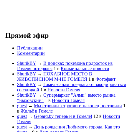
Прямой эфир
Публикации
Комментарии
ShurikBY
→
В поисках покемона подросток из
Гомеля потерялся
1
в
Криминальные новости
ShurikBY
→
ПОХАБНОЕ МЕСТО В
ЖИВОПИСНОМ М-НЕ ГОМЕЛЯ
1
в
Фотофакт
ShurikBY
→
Гомельчанам предлагают закодироваться
со скидкой
1
в
Новости Гомеля
ShurikBY
→
Супермаркет "Алми" вместо рынка
"Быховский"
1
в
Новости Гомеля
guest
→
Мы строили, строили и наконец построили
1
в
Жильё в Гомеле
guest
→
Gepard.by теперь и в Гомеле!
12
в
Новости
Гомеля
guest
→
День рождения Любимого города. Как это