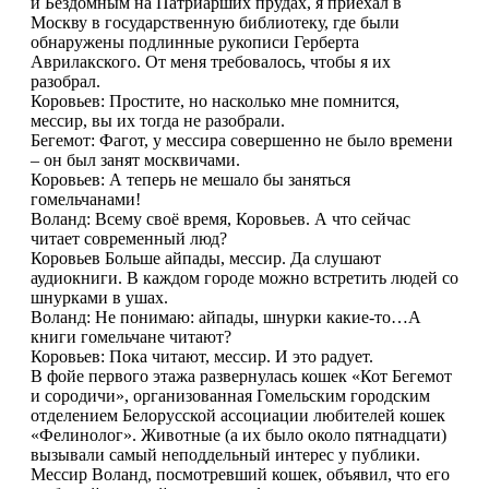
и Бездомным на Патриарших прудах, я приехал в
Москву в государственную библиотеку, где были
обнаружены подлинные рукописи Герберта
Аврилакского. От меня требовалось, чтобы я их
разобрал.
Коровьев: Простите, но насколько мне помнится,
мессир, вы их тогда не разобрали.
Бегемот: Фагот, у мессира совершенно не было времени
– он был занят москвичами.
Коровьев: А теперь не мешало бы заняться
гомельчанами!
Воланд: Всему своё время, Коровьев. А что сейчас
читает современный люд?
Коровьев Больше айпады, мессир. Да слушают
аудиокниги. В каждом городе можно встретить людей со
шнурками в ушах.
Воланд: Не понимаю: айпады, шнурки какие-то…А
книги гомельчане читают?
Коровьев: Пока читают, мессир. И это радует.
В фойе первого этажа развернулась кошек «Кот Бегемот
и сородичи», организованная Гомельским городским
отделением Белорусской ассоциации любителей кошек
«Фелинолог». Животные (а их было около пятнадцати)
вызывали самый неподдельный интерес у публики.
Мессир Воланд, посмотревший кошек, объявил, что его