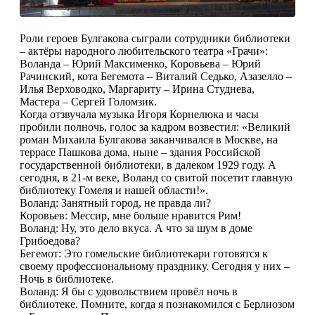
Роли героев Булгакова сыграли сотрудники библиотеки
– актёры народного любительского театра «Грачи»:
Воланда – Юрий Максименко, Коровьева – Юрий
Рачинский, кота Бегемота – Виталий Седько, Азазелло –
Илья Верховодко, Маргариту – Ирина Студнева,
Мастера – Сергей Голомзик.
Когда отзвучала музыка Игоря Корнелюка и часы
пробили полночь, голос за кадром возвестил: «Великий
роман Михаила Булгакова заканчивался в Москве, на
террасе Пашкова дома, ныне – здания Российской
государственной библиотеки, в далеком 1929 году. А
сегодня, в 21-м веке, Воланд со свитой посетит главную
библиотеку Гомеля и нашей области!».
Воланд: Занятный город, не правда ли?
Коровьев: Мессир, мне больше нравится Рим!
Воланд: Ну, это дело вкуса. А что за шум в доме
Грибоедова?
Бегемот: Это гомельские библиотекари готовятся к
своему профессиональному празднику. Сегодня у них –
Ночь в библиотеке.
Воланд: Я бы с удовольствием провёл ночь в
библиотеке. Помните, когда я познакомился с Берлиозом