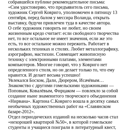
собравшейся публике рекомендательное письма:
«Сим удостоверяю, что предъявитель сего письма,
художник Сергей Ковриго, уполномочен в пятницу 13
сентября, перед балом у мессира Воланда, открыть
выставку, будучи привлечен туда в качестве автора.
О себе художник говорить не любит, но своим
жизненным кредо считает: если свободного творчества
нет, то все остальное не имеет значения, если же это
есть, то все остальное можно пережить. Работает в
нескольких техниках и стилях. Любит металлографику,
аэрографию, мастихин. Совмещает живописную
технику с электронными платами, элементами
компьютеров. Многие говорят, что у Ковриго нет
определенного стиля, но он делает только то, что ему
нравится. И делает весьма успешно!
Увлекался Босхом, Дали, Дюрером, Исачёвым…
Знакомство с другими гомельскими художниками —
Поповым, Ковалёвым, Фирцаком — повлекло за собой
создание ныне знаменитого творческого объединения
«Нирвана». Картина С.Ковриго вошла в десятку самых
необычных художественных работ на «Славянском
базаре-2012».
Отдел периодических изданий на несколько часов стал
«нехорошей квартирой №50», в которой гомельские
студенты и учащиеся поиграли в литературный квест,