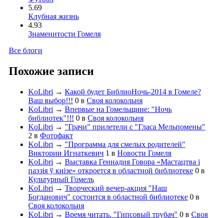
5.69
Клубная жизнь
4.93
Знаменитости Гомеля
Все блоги
Похожие записи
KoLibri
→
Какой будет БиблиоНочь-2014 в Гомеле?
Ваш выбор!!!
0
в
Своя колокольня
KoLibri
→
Впервые на Гомельщине: "Ночь
библиотек"!!!
0
в
Своя колокольня
KoLibri
→
"Грачи" прилетели с "Гласа Мельпомены"
2
в
Фотофакт
KoLibri
→
"Программа для смелых родителей"
Виктории Игнаткевич
1
в
Новости Гомеля
KoLibri
→
Выставка Геннадия Говора «Мастацтва і
паэзія ў кнізе» откроется в областной библиотеке
0
в
Культурный Гомель
KoLibri
→
Творческий вечер-акция "Наш
Богданович" состоится в областной библиотеке
0
в
Своя колокольня
KoLibri
→
Время читать. "Гипсовый трубач"
0
в
Своя