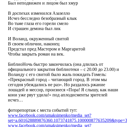
Был неподвижен и лицом был хмур
В доспехах изменился Азазелло
Исчез бесследно безобразный клык
Во тьме глаза его горели смело
И страшен демона был лик
И Воланд, окруженный свитой
В своем обличии, наконец
Предстал пред Мастером и Маргаритой
Чтобы закрыть роман на век.
БиблиоНочь быстро закончилась (она длилась от
официального закрытия библиотеки – с 20.00 до 23.00) и
Воланду с его свитой было жаль покидать Гомель:
«Прекрасный город – читающий город. В этом мы
сегодня убеждались не раз». Но раздалось ржание
лошадей и мессир, произнеся «Пора! Я слышу, как наши
кони уже рвут удила!» под аплодисменты зрителей
исчез…
фоторепортаж с места событий тут:
www.facebook.com/umaksimenko/media_set?
set=a.601628889876360.1073741875.100000877635209&type=
www.facebook.com/umaksimenko/media_set?