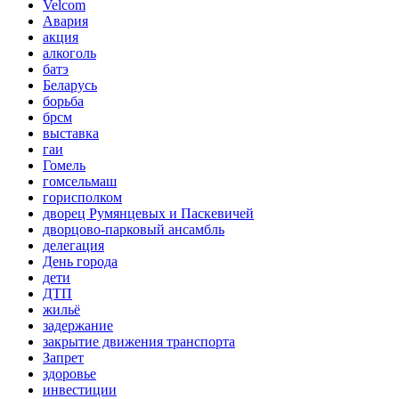
Velcom
Авария
акция
алкоголь
батэ
Беларусь
борьба
брсм
выставка
гаи
Гомель
гомсельмаш
горисполком
дворец Румянцевых и Паскевичей
дворцово-парковый ансамбль
делегация
День города
дети
ДТП
жильё
задержание
закрытие движения транспорта
Запрет
здоровье
инвестиции