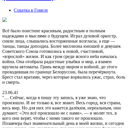
Схватка в Гомеле
Всё было поистине красивым, радостным и полным
надеждами и мыслями о будущем. Играл духовой оркестр,
сияли лица, слышались восторженные возгласы, а еще —
танцы, танцы допоздна. Более миллиона юношей и девушек
Советского Союза готовились к новой, счастливой,
«взрослой» жизни. И как гром среди ясного неба началась
война. Она отобрала радостные улыбки и мир, а взамен
вручила автоматы. Грань между миром и войной, до этого
проходившая по границе Белоруссии, была перечёркнута.
Брест стал вратами, через которые ворвались ужас, страх, боль
и смерть.
23.06.41
"… Сейчас, когда я пишу эту запись, я уже знаю, что
произошло. И не только я, все знают. Весь город, вся страна,
весь мир. Но для них это кажется далёким, нереальным, они
думают: «Это всё произошло не с нами», — и молят тех, в
кого они верят, чтобы с ними такого не произошло.
Позавчера был знаменательный день в моей жизни, и сегодня