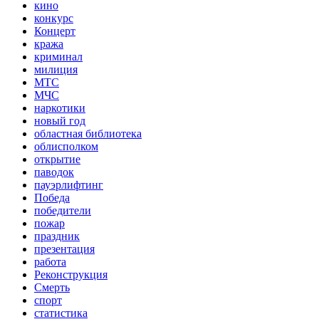
кино
конкурс
Концерт
кража
криминал
милиция
МТС
МЧС
наркотики
новый год
областная библиотека
облисполком
открытие
паводок
пауэрлифтинг
Победа
победители
пожар
праздник
презентация
работа
Реконструкция
Смерть
спорт
статистика