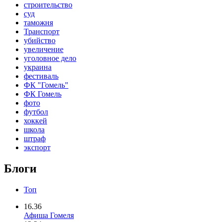
строительство
суд
таможня
Транспорт
убийство
увеличение
уголовное дело
украина
фестиваль
ФК "Гомель"
ФК Гомель
фото
футбол
хоккей
школа
штраф
экспорт
Блоги
Топ
16.36
Афиша Гомеля