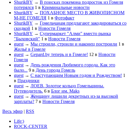
ShurikBY
→
В поисках покемона подросток из Гомеля
потерялся
1
в
Криминальные новости
ShurikBY
→
ПОХАБНОЕ МЕСТО В ЖИВОПИСНОМ
М-НЕ ГОМЕЛЯ
1
в
Фотофакт
ShurikBY
→
Гомельчанам предлагают закодироваться со
скидкой
1
в
Новости Гомеля
ShurikBY
→
Супермаркет "Алми" вместо рынка
"Быховский"
1
в
Новости Гомеля
guest
→
Мы строили, строили и наконец построили
1
в
Жильё в Гомеле
guest
→
Gepard.by теперь и в Гомеле!
12
в
Новости
Гомеля
guest
→
День рождения Любимого города. Как это
было...
9
в
День города Гомель
guest
→
С наступающим Новым годом и Рождеством!
1
в
Праздники
guest
→
ЛОЕВ. Золотое кольцо Гомельщины.
Путеводитель.
6
в
Блог им. Maks
guest
→
Женщину лишили декретных из-за высокой
зарплаты?
7
в
Новости Гомеля
Весь эфир
|
RSS
Life:)
ROCK-CENTER