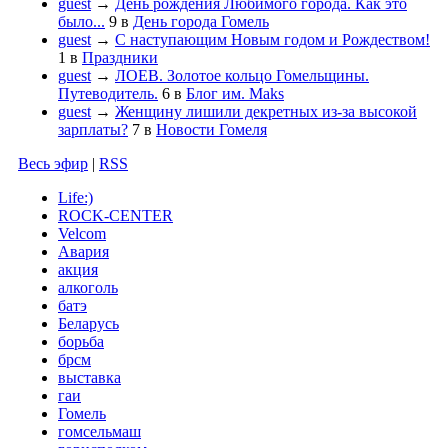
guest
→
День рождения Любимого города. Как это
было...
9
в
День города Гомель
guest
→
С наступающим Новым годом и Рождеством!
1
в
Праздники
guest
→
ЛОЕВ. Золотое кольцо Гомельщины.
Путеводитель.
6
в
Блог им. Maks
guest
→
Женщину лишили декретных из-за высокой
зарплаты?
7
в
Новости Гомеля
Весь эфир
|
RSS
Life:)
ROCK-CENTER
Velcom
Авария
акция
алкоголь
батэ
Беларусь
борьба
брсм
выставка
гаи
Гомель
гомсельмаш