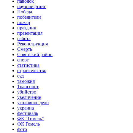
паводок
пауэрлифтинг
Победа
победители
пожар
праздник
презентация
работа
Реконструкция
Смерть
Советский район
спорт
статистика
строительство
суд
таможня
Транспорт
убийство
увеличение
уголовное дело
украина
фестиваль
ФК "Гомель"
ФК Гомель
фото