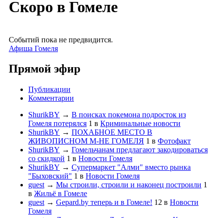
Скоро в Гомеле
Событий пока не предвидится.
Афиша Гомеля
Прямой эфир
Публикации
Комментарии
ShurikBY
→
В поисках покемона подросток из
Гомеля потерялся
1
в
Криминальные новости
ShurikBY
→
ПОХАБНОЕ МЕСТО В
ЖИВОПИСНОМ М-НЕ ГОМЕЛЯ
1
в
Фотофакт
ShurikBY
→
Гомельчанам предлагают закодироваться
со скидкой
1
в
Новости Гомеля
ShurikBY
→
Супермаркет "Алми" вместо рынка
"Быховский"
1
в
Новости Гомеля
guest
→
Мы строили, строили и наконец построили
1
в
Жильё в Гомеле
guest
→
Gepard.by теперь и в Гомеле!
12
в
Новости
Гомеля