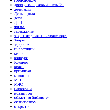
горисполком
дворцово-парковый ансамбль
делегация
День города
дети
ДТП
жильё
задержание
закрытие движения транспорта
Запрет
здоровье
инвестиции
кино
конкурс
Концерт
кража
криминал
милиция
МТС
МЧС
наркотики
новый год
областная библиотека
облисполком
открытие