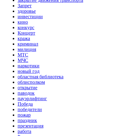
закрытие движения транспорта
Запрет
здоровье
инвестиции
кино
конкурс
Концерт
кража
криминал
милиция
МТС
МЧС
наркотики
новый год
областная библиотека
облисполком
открытие
паводок
пауэрлифтинг
Победа
победители
пожар
праздник
презентация
работа