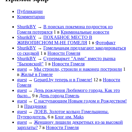
Публикации
Комментарии
ShurikBY
→
В поисках покемона подросток из
Гомеля потерялся
1
в
Криминальные новости
ShurikBY
→
ПОХАБНОЕ МЕСТО В
ЖИВОПИСНОМ М-НЕ ГОМЕЛЯ
1
в
Фотофакт
ShurikBY
→
Гомельчанам предлагают закодироваться
со скидкой
1
в
Новости Гомеля
ShurikBY
→
Супермаркет "Алми" вместо рынка
"Быховский"
1
в
Новости Гомеля
guest
→
Мы строили, строили и наконец построили
1
в
Жильё в Гомеле
guest
→
Gepard.by теперь и в Гомеле!
12
в
Новости
Гомеля
guest
→
День рождения Любимого города. Как это
было...
9
в
День города Гомель
guest
→
С наступающим Новым годом и Рождеством!
1
в
Праздники
guest
→
ЛОЕВ. Золотое кольцо Гомельщины.
Путеводитель.
6
в
Блог им. Maks
guest
→
Женщину лишили декретных из-за высокой
зарплаты?
7
в
Новости Гомеля