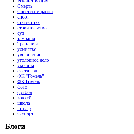
Реконструкция
Смерть
Советский район
спорт
статистика
строительство
суд
таможня
Транспорт
убийство
увеличение
уголовное дело
украина
фестиваль
ФК "Гомель"
ФК Гомель
фото
футбол
хоккей
школа
штраф
экспорт
Блоги