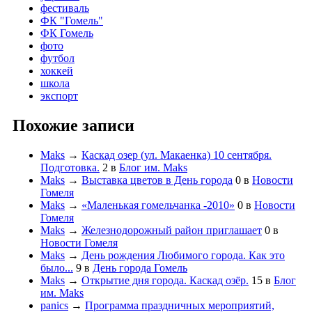
фестиваль
ФК "Гомель"
ФК Гомель
фото
футбол
хоккей
школа
экспорт
Похожие записи
Maks
→
Каскад озер (ул. Макаенка) 10 сентября.
Подготовка.
2
в
Блог им. Maks
Maks
→
Выставка цветов в День города
0
в
Новости
Гомеля
Maks
→
«Маленькая гомельчанка -2010»
0
в
Новости
Гомеля
Maks
→
Железнодорожный район приглашает
0
в
Новости Гомеля
Maks
→
День рождения Любимого города. Как это
было...
9
в
День города Гомель
Maks
→
Открытие дня города. Каскад озёр.
15
в
Блог
им. Maks
panics
→
Программа праздничных мероприятий,