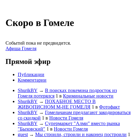
Скоро в Гомеле
Событий пока не предвидится.
Афиша Гомеля
Прямой эфир
Публикации
Комментарии
ShurikBY
→
В поисках покемона подросток из
Гомеля потерялся
1
в
Криминальные новости
ShurikBY
→
ПОХАБНОЕ МЕСТО В
ЖИВОПИСНОМ М-НЕ ГОМЕЛЯ
1
в
Фотофакт
ShurikBY
→
Гомельчанам предлагают закодироваться
со скидкой
1
в
Новости Гомеля
ShurikBY
→
Супермаркет "Алми" вместо рынка
"Быховский"
1
в
Новости Гомеля
guest
→
Мы строили, строили и наконец построили
1