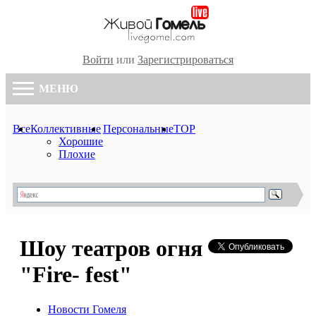
Войти
или
Зарегистрироваться
МЕНЮ
Все
Коллективные
Персональные
TOP
Хорошие
Плохие
Шоу театров огня
"Fire- fest"
Новости Гомеля