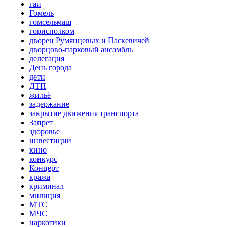
гаи
Гомель
гомсельмаш
горисполком
дворец Румянцевых и Паскевичей
дворцово-парковый ансамбль
делегация
День города
дети
ДТП
жильё
задержание
закрытие движения транспорта
Запрет
здоровье
инвестиции
кино
конкурс
Концерт
кража
криминал
милиция
МТС
МЧС
наркотики