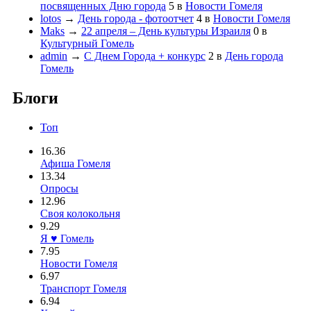
посвященных Дню города
5
в
Новости Гомеля
lotos
→
День города - фотоотчет
4
в
Новости Гомеля
Maks
→
22 апреля – День культуры Израиля
0
в
Культурный Гомель
admin
→
С Днем Города + конкурс
2
в
День города
Гомель
Блоги
Топ
16.36
Афиша Гомеля
13.34
Опросы
12.96
Своя колокольня
9.29
Я ♥ Гомель
7.95
Новости Гомеля
6.97
Транспорт Гомеля
6.94