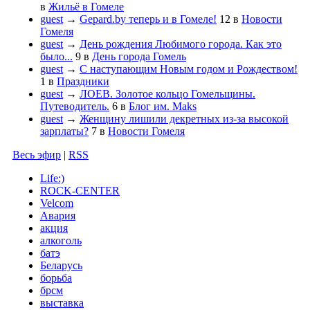
в
Жильё в Гомеле
guest
→
Gepard.by теперь и в Гомеле!
12
в
Новости
Гомеля
guest
→
День рождения Любимого города. Как это
было...
9
в
День города Гомель
guest
→
С наступающим Новым годом и Рождеством!
1
в
Праздники
guest
→
ЛОЕВ. Золотое кольцо Гомельщины.
Путеводитель.
6
в
Блог им. Maks
guest
→
Женщину лишили декретных из-за высокой
зарплаты?
7
в
Новости Гомеля
Весь эфир
|
RSS
Life:)
ROCK-CENTER
Velcom
Авария
акция
алкоголь
батэ
Беларусь
борьба
брсм
выставка