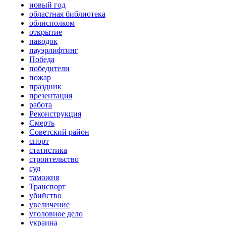
новый год
областная библиотека
облисполком
открытие
паводок
пауэрлифтинг
Победа
победители
пожар
праздник
презентация
работа
Реконструкция
Смерть
Советский район
спорт
статистика
строительство
суд
таможня
Транспорт
убийство
увеличение
уголовное дело
украина