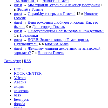
"Быховский"
1
в
Новости Гомеля
guest
→
Мы строили, строили и наконец построили
1
в
Жильё в Гомеле
guest
→
Gepard.by теперь и в Гомеле!
12
в
Новости
Гомеля
guest
→
День рождения Любимого города. Как это
было...
9
в
День города Гомель
guest
→
С наступающим Новым годом и Рождеством!
1
в
Праздники
guest
→
ЛОЕВ. Золотое кольцо Гомельщины.
Путеводитель.
6
в
Блог им. Maks
guest
→
Женщину лишили декретных из-за высокой
зарплаты?
7
в
Новости Гомеля
Весь эфир
|
RSS
Life:)
ROCK-CENTER
Velcom
Авария
акция
алкоголь
батэ
Беларусь
борьба