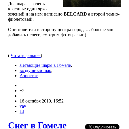
Два шара — очень
красивы: один ярко
зеленый и на нем написано
BELCARD
а второй темно-
фиолетовый.
Они полетели в сторону центра города… больше мне
добавить нечего, смотрим фотографии)
(
Читать дальше
)
Летающие шары в Гомеле
,
воздушный шар
,
Аэростат
+2
16 октября 2010, 16:52
vav
13
Снег в Гомеле