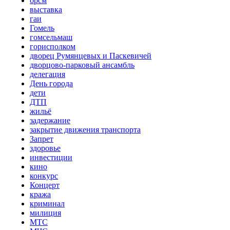
брсм
выставка
гаи
Гомель
гомсельмаш
горисполком
дворец Румянцевых и Паскевичей
дворцово-парковый ансамбль
делегация
День города
дети
ДТП
жильё
задержание
закрытие движения транспорта
Запрет
здоровье
инвестиции
кино
конкурс
Концерт
кража
криминал
милиция
МТС