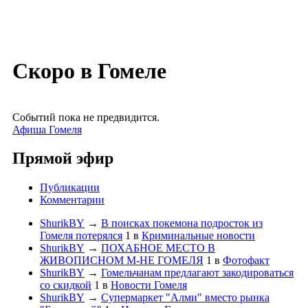
Скоро в Гомеле
Событий пока не предвидится.
Афиша Гомеля
Прямой эфир
Публикации
Комментарии
ShurikBY
→
В поисках покемона подросток из
Гомеля потерялся
1
в
Криминальные новости
ShurikBY
→
ПОХАБНОЕ МЕСТО В
ЖИВОПИСНОМ М-НЕ ГОМЕЛЯ
1
в
Фотофакт
ShurikBY
→
Гомельчанам предлагают закодироваться
со скидкой
1
в
Новости Гомеля
ShurikBY
→
Супермаркет "Алми" вместо рынка