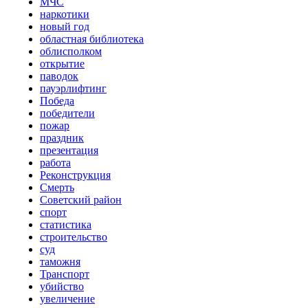
МЧС
наркотики
новый год
областная библиотека
облисполком
открытие
паводок
пауэрлифтинг
Победа
победители
пожар
праздник
презентация
работа
Реконструкция
Смерть
Советский район
спорт
статистика
строительство
суд
таможня
Транспорт
убийство
увеличение