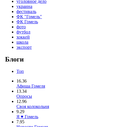
уголовное дело
украина
фестиваль
ФК "Гомель"
ФК Гомель
фото
футбол
хоккей
школа
экспорт
Блоги
Топ
16.36
Афиша Гомеля
13.34
Опросы
12.96
Своя колокольня
9.29
Я ♥ Гомель
7.95
Новости Гомеля