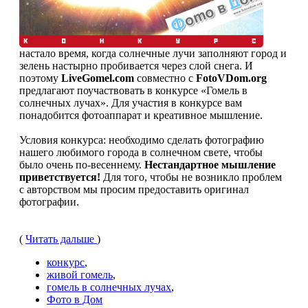
настало время, когда солнечные лучи заполняют город и
зелень настырно пробивается через слой снега. И
поэтому
LiveGomel.com
совместно с
FotoVDom.org
предлагают поучаствовать в конкурсе «Гомель в
солнечных лучах». Для участия в конкурсе вам
понадобится фотоаппарат и креативное мышление.
Условия конкурса: необходимо сделать фотографию
нашего любимого города в солнечном свете, чтобы
было очень по-весеннему.
Нестандартное мышление
приветствуется!
Для того, чтобы не возникло проблем
с авторством мы просим предоставить оригинал
фотографии.
(
Читать дальше
)
конкурс
,
живой гомель
,
гомель в солнечных лучах
,
Фото в Дом