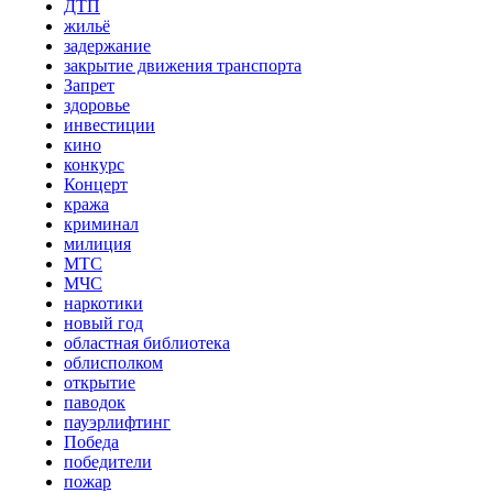
ДТП
жильё
задержание
закрытие движения транспорта
Запрет
здоровье
инвестиции
кино
конкурс
Концерт
кража
криминал
милиция
МТС
МЧС
наркотики
новый год
областная библиотека
облисполком
открытие
паводок
пауэрлифтинг
Победа
победители
пожар