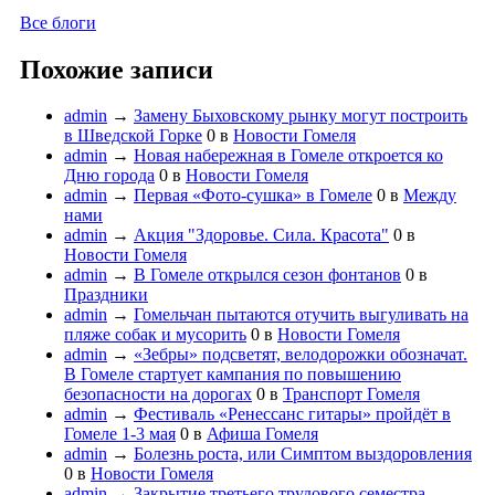
Все блоги
Похожие записи
admin
→
Замену Быховскому рынку могут построить
в Шведской Горке
0
в
Новости Гомеля
admin
→
Новая набережная в Гомеле откроется ко
Дню города
0
в
Новости Гомеля
admin
→
Первая «Фото-сушка» в Гомеле
0
в
Между
нами
admin
→
Акция "Здоровье. Сила. Красота"
0
в
Новости Гомеля
admin
→
В Гомеле открылся сезон фонтанов
0
в
Праздники
admin
→
Гомельчан пытаются отучить выгуливать на
пляже собак и мусорить
0
в
Новости Гомеля
admin
→
«Зебры» подсветят, велодорожки обозначат.
В Гомеле стартует кампания по повышению
безопасности на дорогах
0
в
Транспорт Гомеля
admin
→
Фестиваль «Ренессанс гитары» пройдёт в
Гомеле 1-3 мая
0
в
Афиша Гомеля
admin
→
Болезнь роста, или Симптом выздоровления
0
в
Новости Гомеля
admin
→
Закрытие третьего трудового семестра