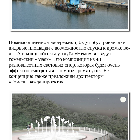
Помимо линейной набережной, бу­дут обустроены две
видовые площад­ки с возможностью спуска к кромке во­
ды. А в конце объекта у клуба «Немо» возведут
гомельский «Маяк». Это ком­позиция из 48
разновысотных свето­вых опор, которая будет очень
эффек­тно смотреться в тёмное время суток. Её
концепцию также предложили ар­хитекторы
«Гомельгражданпроекта».