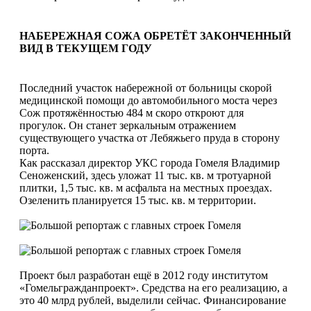
НАБЕРЕЖНАЯ СОЖА ОБРЕТЁТ ЗАКОНЧЕННЫЙ
ВИД В ТЕКУЩЕМ ГОДУ
Последний участок набережной от больницы скорой
медицинской помо­щи до автомобильного моста через
Сож протяжённостью 484 м скоро откроют для
прогулок. Он станет зеркальным от­ражением
существующего участка от Лебяжьего пруда в сторону
порта.
Как рассказал директор УКС города Гомеля Владимир
Сеноженский, здесь уложат 11 тыс. кв. м тротуарной
плит­ки, 1,5 тыс. кв. м асфальта на местных проездах.
Озеленить планируется 15 тыс. кв. м территории.
Проект был разработан ещё в 2012 году институтом
«Гомельгражданпро­ект». Средства на его реализацию, а
это 40 млрд рублей, выделили сейчас. Фи­нансирование