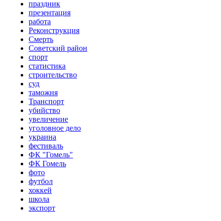
праздник
презентация
работа
Реконструкция
Смерть
Советский район
спорт
статистика
строительство
суд
таможня
Транспорт
убийство
увеличение
уголовное дело
украина
фестиваль
ФК "Гомель"
ФК Гомель
фото
футбол
хоккей
школа
экспорт