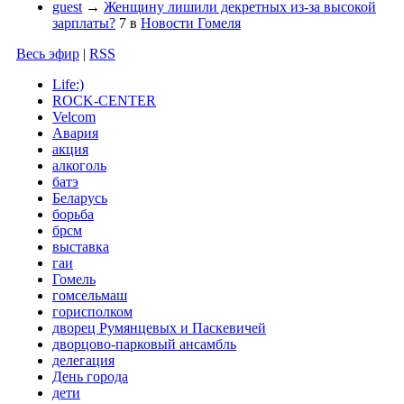
guest
→
Женщину лишили декретных из-за высокой
зарплаты?
7
в
Новости Гомеля
Весь эфир
|
RSS
Life:)
ROCK-CENTER
Velcom
Авария
акция
алкоголь
батэ
Беларусь
борьба
брсм
выставка
гаи
Гомель
гомсельмаш
горисполком
дворец Румянцевых и Паскевичей
дворцово-парковый ансамбль
делегация
День города
дети