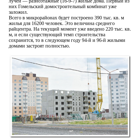
лучей — разноэтажные (16-9-7) жилые дома. Первый из
них Гомельский домо­строительный комбинат уже
заложил.
Всего в микрорайонах будет построе­но 390 тыс. кв. м
жилья для 16200 чело­век. Это величина среднего
райцентра. На текущий момент уже введено 220 тыс. кв.
м, и если существующий темп строительства
сохранится, то в следую­щем году 94-й и 96-й жилыми
домами застроят полностью.