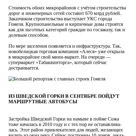
Стоимость обоих микрорайонов с учётом строительства
дорог и инженер­ных сетей составит 670 млрд рублей.
Заказчиком строительства выступа­ет УКС города
Гомеля. Крупнопанель­ные и кирпичные дома строятся
как для льготных категорий граждан по госза­казу, так и
долевым способом.
По мере заселения появляется и инфраструктура. Так,
новобелицкая торговая компания «Алеся» уже откры­ла
в микрорайоне свой мини-маркет. На очереди —
супермаркет «Табаквинтор­га», который сейчас
достраивается.
ИЗ ШВЕДСКОЙ ГОРКИ В СЕНТЯБРЕ ПОЙДУТ
МАРШРУТНЫЕ АВТОБУСЫ
Застройка Шведской Горки на намы­ве в пойме Сожа
тоже началась в 2010 году и с тех пор не останавлива­
лась. Этот район привлекателен для людей, желающих
видеть из окна реку. Сейчас построены 10 домов, заказ­