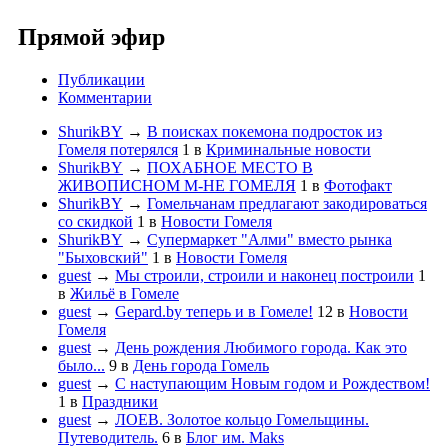
Прямой эфир
Публикации
Комментарии
ShurikBY
→
В поисках покемона подросток из
Гомеля потерялся
1
в
Криминальные новости
ShurikBY
→
ПОХАБНОЕ МЕСТО В
ЖИВОПИСНОМ М-НЕ ГОМЕЛЯ
1
в
Фотофакт
ShurikBY
→
Гомельчанам предлагают закодироваться
со скидкой
1
в
Новости Гомеля
ShurikBY
→
Супермаркет "Алми" вместо рынка
"Быховский"
1
в
Новости Гомеля
guest
→
Мы строили, строили и наконец построили
1
в
Жильё в Гомеле
guest
→
Gepard.by теперь и в Гомеле!
12
в
Новости
Гомеля
guest
→
День рождения Любимого города. Как это
было...
9
в
День города Гомель
guest
→
С наступающим Новым годом и Рождеством!
1
в
Праздники
guest
→
ЛОЕВ. Золотое кольцо Гомельщины.
Путеводитель.
6
в
Блог им. Maks