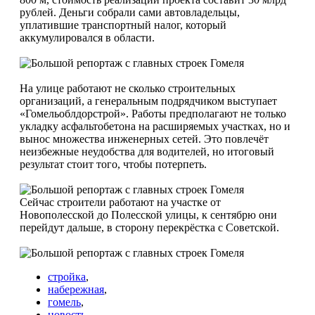
рублей. Деньги собрали сами автовладельцы,
уплатившие транспорт­ный налог, который
аккумулировался в области.
На улице работают не сколько строительных
организаций, а гене­ральным подрядчиком выступает
«Гомельоблдорстрой». Работы пред­полагают не только
укладку асфальто­бетона на расширяемых участках, но и
вынос множества инженерных сетей. Это повлечёт
неизбежные неудобства для водителей, но итоговый
результат стоит того, чтобы потерпеть.
Сейчас строители работают на участ­ке от
Новополесской до Полесской улицы, к сентябрю они
перейдут даль­ше, в сторону перекрёстка с Советской.
стройка
,
набережная
,
гомель
,
новость