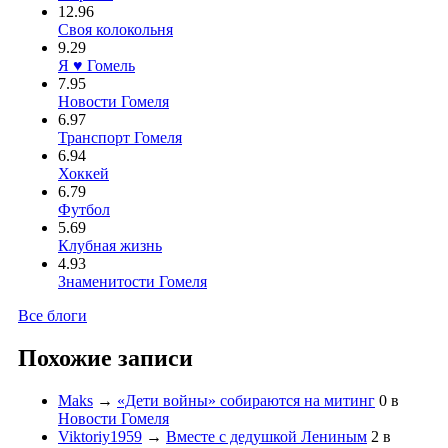
12.96
Своя колокольня
9.29
Я ♥ Гомель
7.95
Новости Гомеля
6.97
Транспорт Гомеля
6.94
Хоккей
6.79
Футбол
5.69
Клубная жизнь
4.93
Знаменитости Гомеля
Все блоги
Похожие записи
Maks
→
«Дети войны» собираются на митинг
0
в
Новости Гомеля
Viktoriy1959
→
Вместе с дедушкой Лениным
2
в