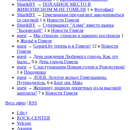
ShurikBY
→
ПОХАБНОЕ МЕСТО В
ЖИВОПИСНОМ М-НЕ ГОМЕЛЯ
1
в
Фотофакт
ShurikBY
→
Гомельчанам предлагают закодироваться
со скидкой
1
в
Новости Гомеля
ShurikBY
→
Супермаркет "Алми" вместо рынка
"Быховский"
1
в
Новости Гомеля
guest
→
Мы строили, строили и наконец построили
1
в
Жильё в Гомеле
guest
→
Gepard.by теперь и в Гомеле!
12
в
Новости
Гомеля
guest
→
День рождения Любимого города. Как это
было...
9
в
День города Гомель
guest
→
С наступающим Новым годом и Рождеством!
1
в
Праздники
guest
→
ЛОЕВ. Золотое кольцо Гомельщины.
Путеводитель.
6
в
Блог им. Maks
guest
→
Женщину лишили декретных из-за высокой
зарплаты?
7
в
Новости Гомеля
Весь эфир
|
RSS
Life:)
ROCK-CENTER
Velcom
Авария