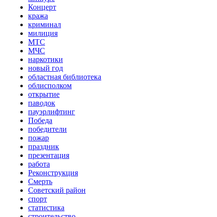
Концерт
кража
криминал
милиция
МТС
МЧС
наркотики
новый год
областная библиотека
облисполком
открытие
паводок
пауэрлифтинг
Победа
победители
пожар
праздник
презентация
работа
Реконструкция
Смерть
Советский район
спорт
статистика
строительство