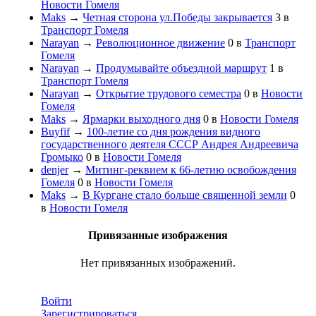
Новости Гомеля
Maks
→
Четная сторона ул.Победы закрывается
3
в
Транспорт Гомеля
Narayan
→
Революционное движение
0
в
Транспорт
Гомеля
Narayan
→
Продумывайте объездной маршрут
1
в
Транспорт Гомеля
Narayan
→
Открытие трудового семестра
0
в
Новости
Гомеля
Maks
→
Ярмарки выходного дня
0
в
Новости Гомеля
Buyfif
→
100-летиe со дня рождения видного
государственного деятеля СССР Андрея Андреевича
Громыко
0
в
Новости Гомеля
denjer
→
Митинг-реквием к 66-летию освобождения
Гомеля
0
в
Новости Гомеля
Maks
→
В Кургане стало больше священной земли
0
в
Новости Гомеля
Привязанные изображения
Нет привязанных изображений.
Войти
Зарегистрироваться