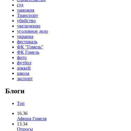
суд
таможня
Транспорт
убийство
увеличение
уголовное дело
украина
фестиваль
ФК "Гомель"
ФК Гомель
фото
футбол
хоккей
школа
экспорт
Блоги
Топ
16.36
Афиша Гомеля
13.34
Опросы