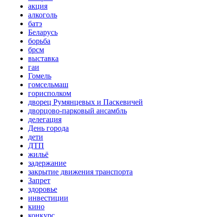
акция
алкоголь
батэ
Беларусь
борьба
брсм
выставка
гаи
Гомель
гомсельмаш
горисполком
дворец Румянцевых и Паскевичей
дворцово-парковый ансамбль
делегация
День города
дети
ДТП
жильё
задержание
закрытие движения транспорта
Запрет
здоровье
инвестиции
кино
конкурс