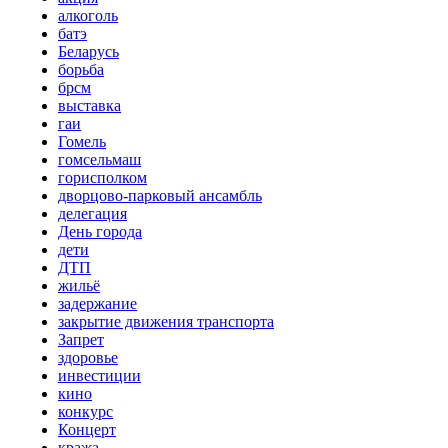
алкоголь
батэ
Беларусь
борьба
брсм
выставка
гаи
Гомель
гомсельмаш
горисполком
дворцово-парковый ансамбль
делегация
День города
дети
ДТП
жильё
задержание
закрытие движения транспорта
Запрет
здоровье
инвестиции
кино
конкурс
Концерт
кража