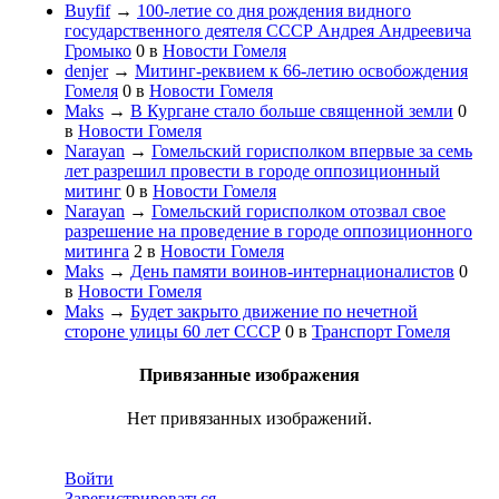
Buyfif
→
100-летиe со дня рождения видного
государственного деятеля СССР Андрея Андреевича
Громыко
0
в
Новости Гомеля
denjer
→
Митинг-реквием к 66-летию освобождения
Гомеля
0
в
Новости Гомеля
Maks
→
В Кургане стало больше священной земли
0
в
Новости Гомеля
Narayan
→
Гомельский горисполком впервые за семь
лет разрешил провести в городе оппозиционный
митинг
0
в
Новости Гомеля
Narayan
→
Гомельский горисполком отозвал свое
разрешение на проведение в городе оппозиционного
митинга
2
в
Новости Гомеля
Maks
→
День памяти воинов-интернационалистов
0
в
Новости Гомеля
Maks
→
Будет закрыто движение по нечетной
стороне улицы 60 лет СССР
0
в
Транспорт Гомеля
Привязанные изображения
Нет привязанных изображений.
Войти
Зарегистрироваться