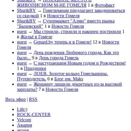
ЖИВОПИСНОМ М-НЕ ГОМЕЛЯ
1
в
Фотофакт
ShurikBY
→
Гомельчанам предлагают закодироваться
со скидкой
1
в
Новости Гомеля
ShurikBY
→
Супермаркет "Алми" вместо рынка
"Быховский"
1
в
Новости Гомеля
guest
→
Мы строили, строили и наконец построили
1
в
Жильё в Гомеле
guest
→
Gepard.by теперь и в Гомеле!
12
в
Новости
Гомеля
guest
→
День рождения Любимого города. Как это
было...
9
в
День города Гомель
guest
→
С наступающим Новым годом и Рождеством!
1
в
Праздники
guest
→
ЛОЕВ. Золотое кольцо Гомельщины.
Путеводитель.
6
в
Блог им. Maks
guest
→
Женщину лишили декретных из-за высокой
зарплаты?
7
в
Новости Гомеля
Весь эфир
|
RSS
Life:)
ROCK-CENTER
Velcom
Авария
акция