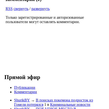
RSS
свернуть
/
развернуть
Только зарегистрированные и авторизованные
пользователи могут оставлять комментарии.
Прямой эфир
Публикации
Комментарии
ShurikBY
→
В поисках покемона подросток из
Гомеля потерялся
1
в
Криминальные новости
ShurikBY
→
ПОХАБНОЕ МЕСТО В