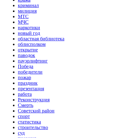
криминал
милиция
МТС
МЧС
наркотики
новый год
областная библиотека
облисполком
открытие
паводок
пауэрлифтинг
Победа
победители
пожар
праздник
презентация
работа
Реконструкция
Смерть
Советский район
спорт
статистика
строительство
суд