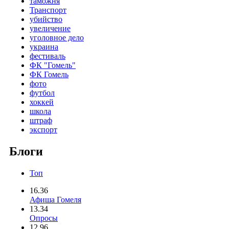
таможня
Транспорт
убийство
увеличение
уголовное дело
украина
фестиваль
ФК "Гомель"
ФК Гомель
фото
футбол
хоккей
школа
штраф
экспорт
Блоги
Топ
16.36
Афиша Гомеля
13.34
Опросы
12.96