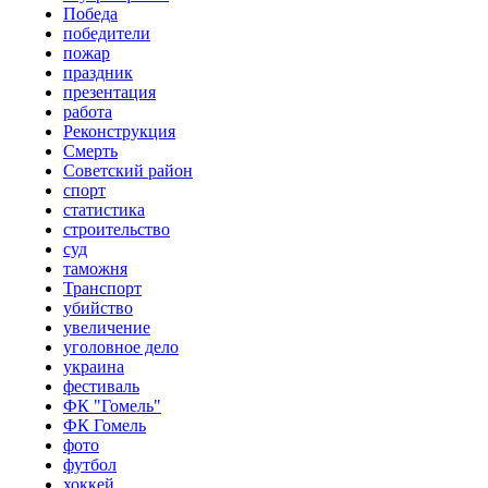
Победа
победители
пожар
праздник
презентация
работа
Реконструкция
Смерть
Советский район
спорт
статистика
строительство
суд
таможня
Транспорт
убийство
увеличение
уголовное дело
украина
фестиваль
ФК "Гомель"
ФК Гомель
фото
футбол
хоккей