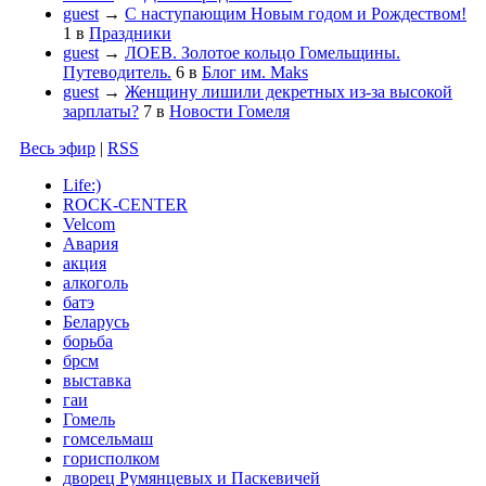
guest
→
С наступающим Новым годом и Рождеством!
1
в
Праздники
guest
→
ЛОЕВ. Золотое кольцо Гомельщины.
Путеводитель.
6
в
Блог им. Maks
guest
→
Женщину лишили декретных из-за высокой
зарплаты?
7
в
Новости Гомеля
Весь эфир
|
RSS
Life:)
ROCK-CENTER
Velcom
Авария
акция
алкоголь
батэ
Беларусь
борьба
брсм
выставка
гаи
Гомель
гомсельмаш
горисполком
дворец Румянцевых и Паскевичей