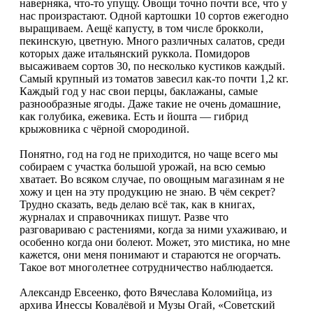
наверняка, что-то упущу. Овощи точно почти все, что у
нас произрастают. Одной картошки 10 сортов ежегодно
выращиваем. Аещё капусту, в том числе брокколи,
пекинскую, цветную. Много различных салатов, среди
которых даже итальянский руккола. Помидоров
высаживаем сортов 30, по несколько кустиков каждый.
Самый крупный из томатов завесил как-то почти 1,2 кг.
Каждый год у нас свои перцы, баклажаны, самые
разнообразные ягоды. Даже такие не очень домашние,
как голубика, ежевика. Есть и йошта — гибрид
крыжовника с чёрной смородиной.
Понятно, год на год не приходится, но чаще всего мы
собираем с участка большой урожай, на всю семью
хватает. Во всяком случае, по овощным магазинам я не
хожу и цен на эту продукцию не знаю. В чём секрет?
Трудно сказать, ведь делаю всё так, как в книгах,
журналах и справочниках пишут. Разве что
разговариваю с растениями, когда за ними ухаживаю, и
особенно когда они болеют. Может, это мистика, но мне
кажется, они меня понимают и стараются не огорчать.
Такое вот многолетнее сотрудничество наблюдается.
Александр Евсеенко, фото Вячеслава Коломийца, из
архива Инессы Ковалёвой и Музы Огай, «Советский