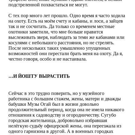
подстреленной похвастаться не могут.
С тех пор много лет прошло. Одно время я часто ходила
на охоту. Есть на моём счету и кабаны, и лоси, а зайцев
так и не сосчитать. Да только со временем местные
охотники заметили, что мне больше нравится
выслеживать зверя, наблюдать за теми же кабанами или
косулями с небольшого расстояния, но не стрелять.
После нескольких таких умышленно упущенных
возможностей они перестали брать меня на охоту. Да я,
честно говоря, особо и не настаивала.
…И ЙОШТУ ВЫРАСТИТЬ
Сейчас в это трудно поверить, но у музейного
работника с большим стажем, жены, матери и дважды
бабушки Музы Огай был в жизни довольно
продолжительный период, когда она не имела никакого
отношения к садоводству и огородничеству. Сугубо
городская жительница, добровольно избравшая
нелёгкую судьбу офицерской жены, она переезжала из
одного гарнизона в другой. А в военных городках