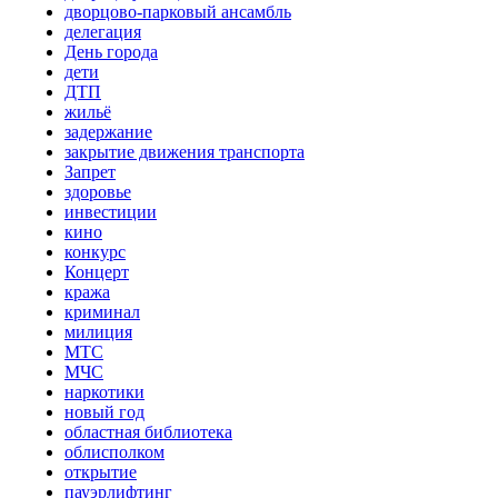
дворцово-парковый ансамбль
делегация
День города
дети
ДТП
жильё
задержание
закрытие движения транспорта
Запрет
здоровье
инвестиции
кино
конкурс
Концерт
кража
криминал
милиция
МТС
МЧС
наркотики
новый год
областная библиотека
облисполком
открытие
пауэрлифтинг