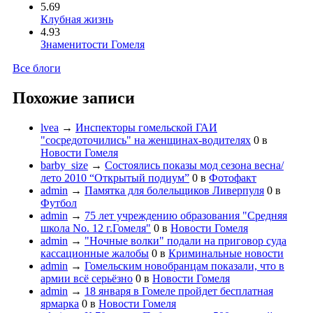
5.69
Клубная жизнь
4.93
Знаменитости Гомеля
Все блоги
Похожие записи
lvea
→
Инспекторы гомельской ГАИ
"сосредоточились" на женщинах-водителях
0
в
Новости Гомеля
barby_size
→
Состоялись показы мод сезона весна/
лето 2010 “Открытый подиум”
0
в
Фотофакт
admin
→
Памятка для болельщиков Ливерпуля
0
в
Футбол
admin
→
75 лет учреждению образования "Средняя
школа No. 12 г.Гомеля"
0
в
Новости Гомеля
admin
→
"Ночные волки" подали на приговор суда
кассационные жалобы
0
в
Криминальные новости
admin
→
Гомельским новобранцам показали, что в
армии всё серьёзно
0
в
Новости Гомеля
admin
→
18 января в Гомеле пройдет бесплатная
ярмарка
0
в
Новости Гомеля