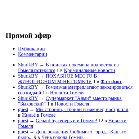
Прямой эфир
Публикации
Комментарии
ShurikBY
→
В поисках покемона подросток из
Гомеля потерялся
1
в
Криминальные новости
ShurikBY
→
ПОХАБНОЕ МЕСТО В
ЖИВОПИСНОМ М-НЕ ГОМЕЛЯ
1
в
Фотофакт
ShurikBY
→
Гомельчанам предлагают закодироваться
со скидкой
1
в
Новости Гомеля
ShurikBY
→
Супермаркет "Алми" вместо рынка
"Быховский"
1
в
Новости Гомеля
guest
→
Мы строили, строили и наконец построили
1
в
Жильё в Гомеле
guest
→
Gepard.by теперь и в Гомеле!
12
в
Новости
Гомеля
guest
→
День рождения Любимого города. Как это
было...
9
в
День города Гомель