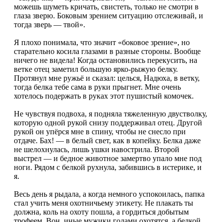
можешь шуметь кричать, свистеть, только не смотри в
глаза зверю. Боковым зрением ситуацию отслеживай, и
тогда зверь — твой».
Я плохо понимала, что значит «боковое зрение», но
старательно косила глазами в разные стороны. Вообще
ничего не видела! Когда остановились перекусить, на
ветке отец заметил большую ярко-рыжую белку.
Протянул мне ружьё и сказал: целься, Надюха, в ветку,
тогда белка тебе сама в руки прыгнет. Мне очень
хотелось подержать в руках этот пушистый комочек.
Не чувствуя подвоха, я подняла тяжеленную двустволку,
которую одной рукой снизу поддерживал отец. Другой
рукой он упёрся мне в спину, чтобы не снесло при
отдаче. Бах! — в белый свет, как в копейку. Белка даже
не шелохнулась, лишь ушки навострила. Второй
выстрел — и бедное животное замертво упало мне под
ноги. Рядом с белкой рухнула, забившись в истерике, и
я.
Весь день я рыдала, а когда немного успокоилась, папка
стал учить меня охотничьему этикету. Не плакать ты
должна, коль на охоту пошла, а гордиться добытым
трофеем. Вон, иные мужики годами охотятся, а белкой