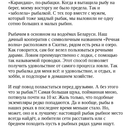
«Карандаш», по-рыбацки. Когда я вытащила рыбу на
берег, моему восторгу не было предела. Так и
«заболела» рыбалкой. С тех пор вместе с мужем,
который тоже заядлый рыбак, мы выловили не одну
сотню больших и малых рыбин.
Рыбачим в основном на водоёмах Беларуси. Наш
дачный кооператив с символичным названием «Речная
волна» расположен в Скитке, рядом есть река и озеро.
Как говорится, сам бог велел пользоваться речными
дарами. Ловим преимущественно с лодки, с помощью
так называемой проводки. Этот способ позволяет
получить удовольствие от самого процесса ловли. Так
что рыбалка для меня всё: и удовольствие, и отдых, и
хобби, и подспорье в домашнем хозяйстве.
И ещё повод похвастаться перед друзьями. А без этого
что за рыбак?! Самая большая щука, пойманная мною,
потянула почти на 10 кг. Жаль только, что подобные
экземпляры редко попадаются. Да и вообще, рыбы в
наших реках в последнее время меньше стало. Но,
может, оно и к лучшему: настоящий рыбак рыбное место
всегда найдёт, а любители сети расставить или с
бреднем походить пусть в рыбных рядах удачи ищут.