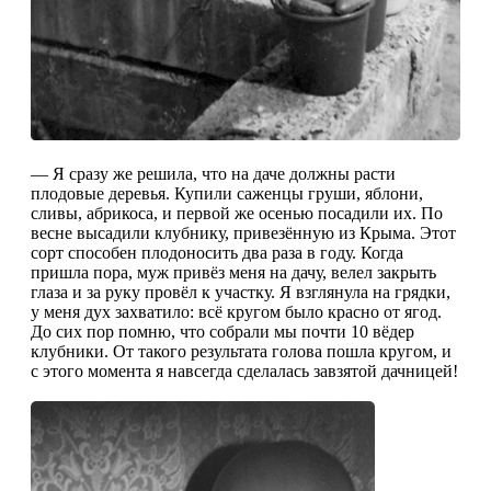
— Я сразу же решила, что на даче должны расти
плодовые деревья. Купили саженцы груши, яблони,
сливы, абрикоса, и первой же осенью посадили их. По
весне высадили клубнику, привезённую из Крыма. Этот
сорт способен плодоносить два раза в году. Когда
пришла пора, муж привёз меня на дачу, велел закрыть
глаза и за руку провёл к участку. Я взглянула на грядки,
у меня дух захватило: всё кругом было красно от ягод.
До сих пор помню, что собрали мы почти 10 вёдер
клубники. От такого результата голова пошла кругом, и
с этого момента я навсегда сделалась завзятой дачницей!