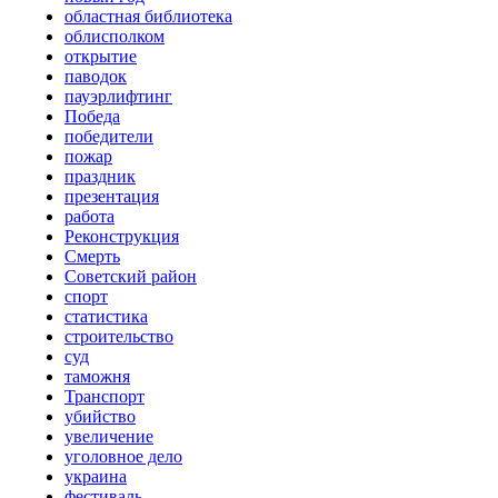
областная библиотека
облисполком
открытие
паводок
пауэрлифтинг
Победа
победители
пожар
праздник
презентация
работа
Реконструкция
Смерть
Советский район
спорт
статистика
строительство
суд
таможня
Транспорт
убийство
увеличение
уголовное дело
украина
фестиваль