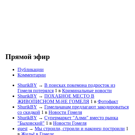
Прямой эфир
Публикации
Комментарии
ShurikBY
→
В поисках покемона подросток из
Гомеля потерялся
1
в
Криминальные новости
ShurikBY
→
ПОХАБНОЕ МЕСТО В
ЖИВОПИСНОМ М-НЕ ГОМЕЛЯ
1
в
Фотофакт
ShurikBY
→
Гомельчанам предлагают закодироваться
со скидкой
1
в
Новости Гомеля
ShurikBY
→
Супермаркет "Алми" вместо рынка
"Быховский"
1
в
Новости Гомеля
guest
→
Мы строили, строили и наконец построили
1
в
Жильё в Гомеле