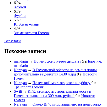
6.94
Хоккей
6.79
Футбол
5.69
Клубная жизнь
4.93
Знаменитости Гомеля
Все блоги
Похожие записи
mandarin
→
Почему дому нечем дышать?
5
в
Блог им.
mandarin
Narayan
→
В Гомельской области на ремонт жилья
дополнительно выделяется Br30 млрд
0
в
Новости
Гомеля
Narayan
→
Полесский мост откроют в субботу
0
в
Транспорт Гомеля
Swift
→
КГК: стоимость строительства моста в
Гомеле завышена на 309 млн. рублей
0
в
Новости
Гомеля
Narayan
→
Около Br40 млрд выделено на подготовку