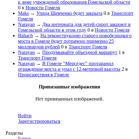
к зиме учреждений образования Гомельской области
0
в
Новости Гомеля
Maks
→
Улица Шевченко будет закрыта
0
в
Транспорт
Гомеля
Narayan
→
Два интерната для детей-сирот закроют в
Гомельской области в этом году
0
в
Новости Гомеля
Bahach
→
На реконструкцию старого новобелицкого
моста в Гомеле будет потрачено примерно 25
миллиардов рублей
0
в
Транспорт Гомеля
Narayan
→
Продумывайте объездной маршрут
1
в
Транспорт Гомеля
Narayan
→
В Гомеле "Мерседес" протаранил
ограждение моста и упал с 12-метровой высоты
2
в
Происшествия в Гомеле
Привязанные изображения
Нет привязанных изображений.
Войти
Зарегистрироваться
Разделы
Блоги