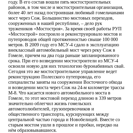
году. В его состав вошли пять мостостроительных
районов, в том числе и мостостроительная организация,
более 40 лет назад построившая любимый гомельчанами
мост через Сож. Большинство мостовых переходов,
сооруженных в нашей республике, – дело рук
тружеников «Мостостроя». За время своей работы РУП
«Мостострой» построило и реконструировало мостов и
путепроводов общей протяженностью свыше 100 000
метров. В 2009 году его МСУ-4 сдало в эксплуатацию
внеклассный автомобильный мост через реку Сож в
Гомеле, причем на два года раньше запланированного
срока. При его возведении мостостроители из МСУ-4
освоили новую для них технологию буронабивных свай.
Сегодня это же мостостроительное управление ведет
реконструкцию Полесского путепровода, его
специалисты заняты на сооружении Восточного обхода
и возведении моста через Сож на 24-м километре трассы
М-8. Что касается нового автомобильного моста в
Гомеле, то этот мостовой переход длиною в 339 метров
значительно облегчил жизнь гомельских
автомотолюбителей, грузоперевозчиков и
общественного транспорта, курсирующих между
центральной частью города и Новобелицей. Вместе со
старым мостом ушли в прошлое и пробки, нередко на
нём образовывавшиеся.