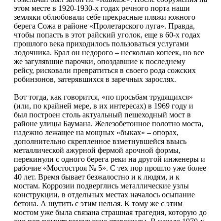
этом месте в 1920-1930-х годах речного порта наши
земляки облюбовали себе прекрасные пляжи южного
берега Сожа в районе «Пролетарского луга». Правда,
чтобы попасть в этот райский уголок, еще в 60-х годах
прошлого века приходилось пользоваться услугами
лодочника. Брал он недорого – несколько копеек, но все
же загулявшие парочки, опоздавшие к последнему
рейсу, рисковали превратиться в своего рода сожских
робинзонов, затерявшихся в заречных зарослях.
Вот тогда, как говорится, «по просьбам трудящихся»
(или, по крайней мере, в их интересах) в 1969 году и
был построен столь актуальный пешеходный мост в
районе улицы Баумана. Железобетонное полотно моста,
надежно лежащее на мощных «быках» – опорах,
дополнительно скрепленное взметнувшейся ввысь
металлической ажурной фермой арочной формы,
перекинули с одного берега реки на другой инженеры и
рабочие «Мостостроя № 5». С тех пор прошло уже более
40 лет. Время бывает безжалостно и к людям, и к
мостам. Коррозии подверглись металлические узлы
конструкции, в отдельных местах началось осыпание
бетона. А шутить с этим нельзя. К тому же с этим
мостом уже была связана страшная трагедия, которую до