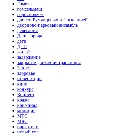
Гомель
гомсельмаш
горисполком
дворец Румянцевых и Паскевичей
дворцово-парковый ансамбль
делегация
День города
дети
ДТП
жильё
задержание
закрытие движения транспорта
Запрет
здоровье
инвестиции
кино
конкурс
Концерт
кража
криминал
милиция
МТС
МЧС
наркотики
новый год