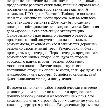
непростое положение на валютном и прочих рынках,
предприятие работает стабильно, успешно справляясь с
поставленными производственными задачами. А
начальник ПТО треста Евгений Шаболдаев посвятил
нас в технические тонкости проекта. Как выяснилось,
после текущего ремонта в 2009 году было сделано
повторное обследование пешеходного моста. Комиссия
дала «добро» на его временную эксплуатацию.
Одновременно было принято решение о разработке
проектно-сметной документации на капитальный
ремонт моста, каковым сейчас и занимается дорожный
ремонтно-строительный трест. Реконструкция будет
проходить в две очереди. Первая очередь предполагает
ремонт лестничных сходов и пандуса со стороны
городского пляжа, вторая – ремонт собственно
мостового полотна. Замене подвергнутся все
лестничные сходы, их опорные части, сваи, фундаменты
и железобетонные косоуры. Устройство опорных свай
будет выполнено методом погружения.
Во время выполнения работ второй очереди намечено
реконструировать полотно моста, что предполагает
полную разборку балок и железобетонных плит. Что
касается пролетных строений, то их отдельные участки
также подвергнутся разборке. Разрушенные фрагменты