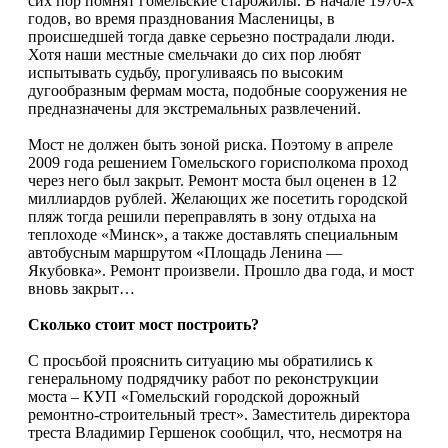
сих пор помнят гомельские старожилы. В начале 1970-х
годов, во время празднования Масленицы, в
происшедшей тогда давке серьезно пострадали люди.
Хотя наши местные смельчаки до сих пор любят
испытывать судьбу, прогуливаясь по высоким
дугообразным фермам моста, подобные сооружения не
предназначены для экстремальных развлечений.
Мост не должен быть зоной риска. Поэтому в апреле
2009 года решением Гомельского горисполкома проход
через него был закрыт. Ремонт моста был оценен в 12
миллиардов рублей. Желающих же посетить городской
пляж тогда решили переправлять в зону отдыха на
теплоходе «Минск», а также доставлять специальным
автобусным маршрутом «Площадь Ленина —
Якубовка». Ремонт произвели. Прошло два года, и мост
вновь закрыт…
Сколько стоит мост построить?
С просьбой прояснить ситуацию мы обратились к
генеральному подрядчику работ по реконструкции
моста – КУП «Гомельский городской дорожный
ремонтно-строительный трест». Заместитель директора
треста Владимир Гершенок сообщил, что, несмотря на