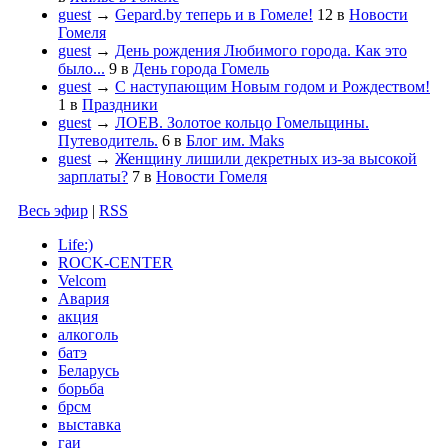
guest
→
Gepard.by теперь и в Гомеле!
12
в
Новости
Гомеля
guest
→
День рождения Любимого города. Как это
было...
9
в
День города Гомель
guest
→
С наступающим Новым годом и Рождеством!
1
в
Праздники
guest
→
ЛОЕВ. Золотое кольцо Гомельщины.
Путеводитель.
6
в
Блог им. Maks
guest
→
Женщину лишили декретных из-за высокой
зарплаты?
7
в
Новости Гомеля
Весь эфир
|
RSS
Life:)
ROCK-CENTER
Velcom
Авария
акция
алкоголь
батэ
Беларусь
борьба
брсм
выставка
гаи