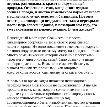
перила, разглядывать красоты окружающей
природы. Особенно в сезон, когда стоит чудная
осенняя погода, и листва гомельского парка отливает
в солнечных лучах золотом и багрянцем. Поэтому
некоторые товарищи недоумевают: зачем перекрыли
мост? Ведь совсем недавно, в позапрошлом году, его
уже закрывали на реконструкцию. В чем же дело?
Пешеходный мост через Сож – это не просто
инженерное сооружение, но и своего рода символ
нашего города. Не одно поколение гомельчан в жаркую
летнюю пору ходило по этому мосту на городской пляж.
Много романтических историй связано с прогулками
через него, много новых семей было создано, а иные,
наоборот, распались. Ведь не всегда семейные узы
бывают такими же прочными, как опорные
конструкции мостов, сделанные из стали и бетона…
А ведь было время, когда никакого пешеходного
перехода через Сож вообще не существовало. В начале
прошлого века, когда мода на солнечные ванны и
водные купания только пробивала себе дорогу сквозь
консервативно-патриархальный уклад
дореволюционного быта, излюбленным местом купания
гомельчан был затон на «Кавказе». После сооружения на