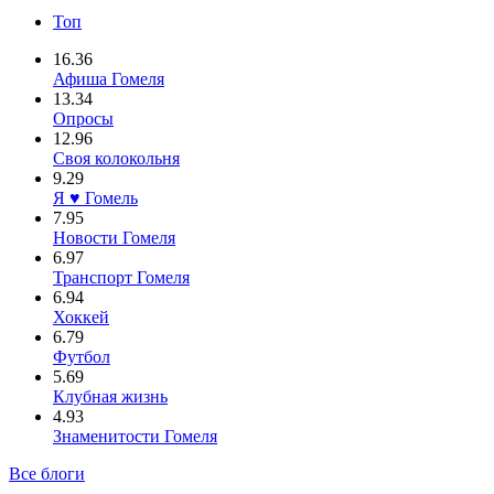
Топ
16.36
Афиша Гомеля
13.34
Опросы
12.96
Своя колокольня
9.29
Я ♥ Гомель
7.95
Новости Гомеля
6.97
Транспорт Гомеля
6.94
Хоккей
6.79
Футбол
5.69
Клубная жизнь
4.93
Знаменитости Гомеля
Все блоги