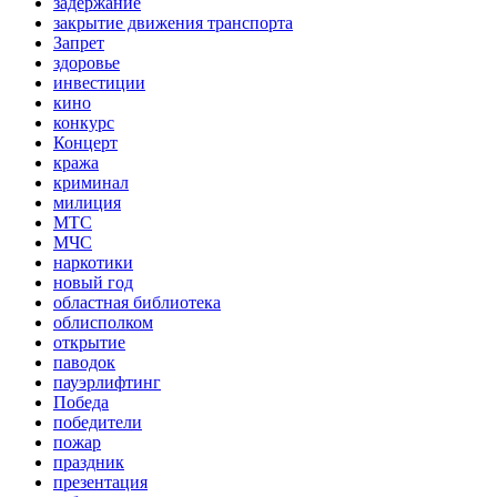
задержание
закрытие движения транспорта
Запрет
здоровье
инвестиции
кино
конкурс
Концерт
кража
криминал
милиция
МТС
МЧС
наркотики
новый год
областная библиотека
облисполком
открытие
паводок
пауэрлифтинг
Победа
победители
пожар
праздник
презентация