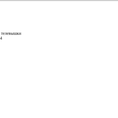
с телевышки
-4