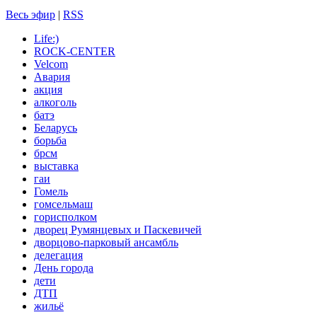
Весь эфир
|
RSS
Life:)
ROCK-CENTER
Velcom
Авария
акция
алкоголь
батэ
Беларусь
борьба
брсм
выставка
гаи
Гомель
гомсельмаш
горисполком
дворец Румянцевых и Паскевичей
дворцово-парковый ансамбль
делегация
День города
дети
ДТП
жильё