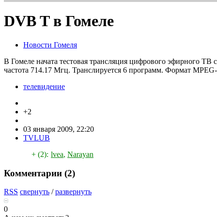
DVB T в Гомеле
Новости Гомеля
В Гомеле начата тестовая трансляция цифрового эфирного ТВ 
частота 714.17 Мгц. Транслируется 6 программ. Формат MPEG
телевидение
+2
03 января 2009, 22:20
TVLUB
+ (2):
lvea
,
Narayan
Комментарии (
2
)
RSS
свернуть
/
развернуть
0