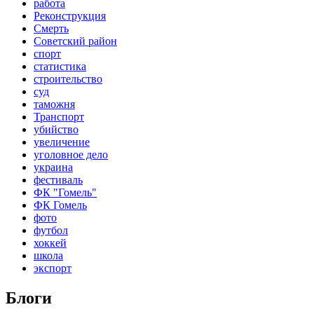
работа
Реконструкция
Смерть
Советский район
спорт
статистика
строительство
суд
таможня
Транспорт
убийство
увеличение
уголовное дело
украина
фестиваль
ФК "Гомель"
ФК Гомель
фото
футбол
хоккей
школа
экспорт
Блоги