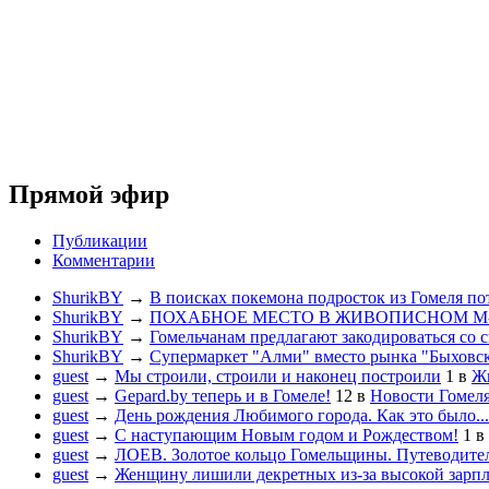
Прямой эфир
Публикации
Комментарии
ShurikBY
→
В поисках покемона подросток из Гомеля по
ShurikBY
→
ПОХАБНОЕ МЕСТО В ЖИВОПИСНОМ М
ShurikBY
→
Гомельчанам предлагают закодироваться со 
ShurikBY
→
Супермаркет "Алми" вместо рынка "Быховс
guest
→
Мы строили, строили и наконец построили
1
в
Жи
guest
→
Gepard.by теперь и в Гомеле!
12
в
Новости Гомел
guest
→
День рождения Любимого города. Как это было...
guest
→
С наступающим Новым годом и Рождеством!
1
в
guest
→
ЛОЕВ. Золотое кольцо Гомельщины. Путеводител
guest
→
Женщину лишили декретных из-за высокой зарп