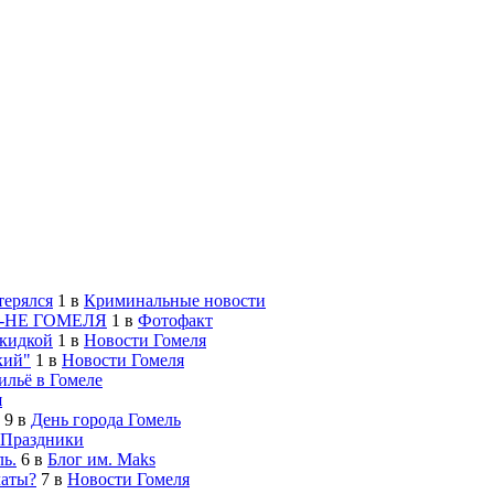
терялся
1
в
Криминальные новости
-НЕ ГОМЕЛЯ
1
в
Фотофакт
скидкой
1
в
Новости Гомеля
кий"
1
в
Новости Гомеля
льё в Гомеле
я
9
в
День города Гомель
Праздники
ь.
6
в
Блог им. Maks
латы?
7
в
Новости Гомеля