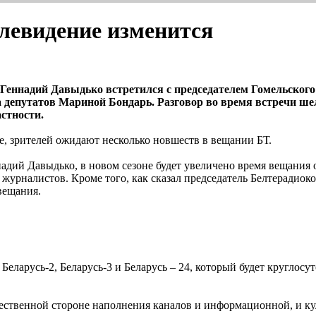
елевидение изменится
и Геннадий Давыдько встретился с председателем Гомельског
 депутатов Мариной Бондарь. Разговор во время встречи ше
астности.
ре, зрителей ожидают несколько новшеств в вещании БТ.
ннадий Давыдько, в новом сезоне будет увеличено время вещания
 журналистов. Кроме того, как сказал председатель Белтерадиок
вещания.
, Беларусь-2, Беларусь-3 и Беларусь – 24, который будет круглос
ачественной стороне наполнения каналов и информационной, и к