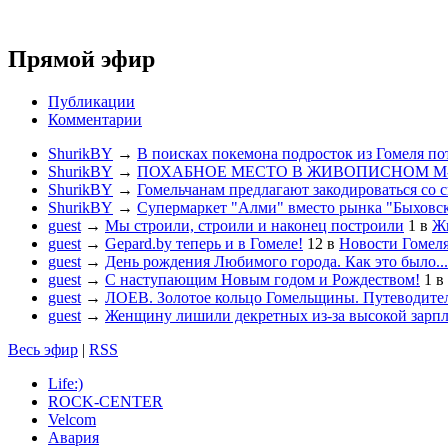
Прямой эфир
Публикации
Комментарии
ShurikBY
→
В поисках покемона подросток из Гомеля по
ShurikBY
→
ПОХАБНОЕ МЕСТО В ЖИВОПИСНОМ М
ShurikBY
→
Гомельчанам предлагают закодироваться со 
ShurikBY
→
Супермаркет "Алми" вместо рынка "Быховс
guest
→
Мы строили, строили и наконец построили
1
в
Жи
guest
→
Gepard.by теперь и в Гомеле!
12
в
Новости Гомел
guest
→
День рождения Любимого города. Как это было...
guest
→
С наступающим Новым годом и Рождеством!
1
в
guest
→
ЛОЕВ. Золотое кольцо Гомельщины. Путеводител
guest
→
Женщину лишили декретных из-за высокой зарп
Весь эфир
|
RSS
Life:)
ROCK-CENTER
Velcom
Авария