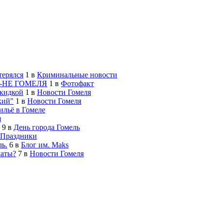
терялся
1
в
Криминальные новости
-НЕ ГОМЕЛЯ
1
в
Фотофакт
скидкой
1
в
Новости Гомеля
кий"
1
в
Новости Гомеля
льё в Гомеле
я
9
в
День города Гомель
Праздники
ь.
6
в
Блог им. Maks
латы?
7
в
Новости Гомеля