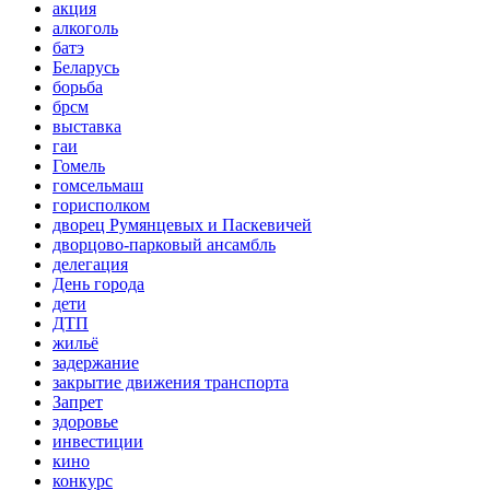
акция
алкоголь
батэ
Беларусь
борьба
брсм
выставка
гаи
Гомель
гомсельмаш
горисполком
дворец Румянцевых и Паскевичей
дворцово-парковый ансамбль
делегация
День города
дети
ДТП
жильё
задержание
закрытие движения транспорта
Запрет
здоровье
инвестиции
кино
конкурс