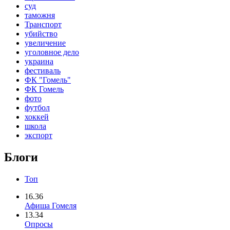
суд
таможня
Транспорт
убийство
увеличение
уголовное дело
украина
фестиваль
ФК "Гомель"
ФК Гомель
фото
футбол
хоккей
школа
экспорт
Блоги
Топ
16.36
Афиша Гомеля
13.34
Опросы