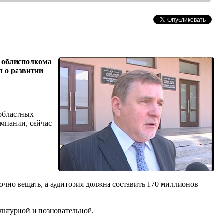
о облисполкома
л о развитии
 областных
омпании, сейчас
уточно вещать, а аудитория должна составить 170 миллионов
ультурной и позновательной.