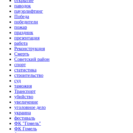
открытие
паводок
пауэрлифтинг
Победа
победители
пожар
праздник
презентация
работа
Реконструкция
Смерть
Советский район
спорт
статистика
строительство
суд
таможня
Транспорт
убийство
увеличение
уголовное дело
украина
фестиваль
ФК "Гомель"
ФК Гомель