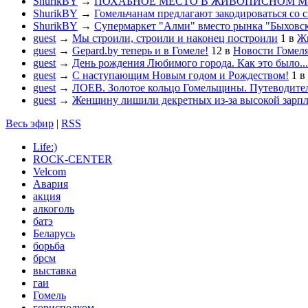
ShurikBY
→
ПОХАБНОЕ МЕСТО В ЖИВОПИСНОМ М
ShurikBY
→
Гомельчанам предлагают закодироваться со 
ShurikBY
→
Супермаркет "Алми" вместо рынка "Быховс
guest
→
Мы строили, строили и наконец построили
1
в
Жи
guest
→
Gepard.by теперь и в Гомеле!
12
в
Новости Гомел
guest
→
День рождения Любимого города. Как это было...
guest
→
С наступающим Новым годом и Рождеством!
1
в
guest
→
ЛОЕВ. Золотое кольцо Гомельщины. Путеводител
guest
→
Женщину лишили декретных из-за высокой зарп
Весь эфир
|
RSS
Life:)
ROCK-CENTER
Velcom
Авария
акция
алкоголь
батэ
Беларусь
борьба
брсм
выставка
гаи
Гомель
горисполком