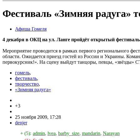
Фестиваль «Зимняя радуга» т
Афиша Гомеля
4 декабря в ОКЦ на ул. Ланге пройдёт открытый фестивал
Мероприятие проводится в рамках первого регионального фест
области. Ожидается приезд гостей из России и Украины. Кома
первокурсник!». На сцену выйдут танцоры, певцы, «звёзды» 
гомель
,
фестиваль
,
творчество
,
«Зимняя радуга»
+3
25 ноября 2009, 17:28
denjer
+ (5):
admin
,
lvea
,
barby_size
,
mandarin
,
Narayan