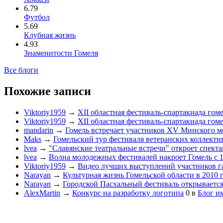
6.79
Футбол
5.69
Клубная жизнь
4.93
Знаменитости Гомеля
Все блоги
Похожие записи
Viktoriy1959
→
XII областная фестиваль-спартакиада гом
Viktoriy1959
→
XII областная фестиваль-спартакиада гом
mandarin
→
Гомель встречает участников XV Минского м
Maks
→
Гомельский тур фестиваля ветеранских коллектив
lvea
→
"Славянские театральные встречи" откроет спекта
lvea
→
Волна молодежных фестивалей накроет Гомель с 1
Viktoriy1959
→
Видео лучших выступлений участников га
Narayan
→
Культурная жизнь Гомельской области в 2010 
Narayan
→
Городской Пасхальный фестиваль открывается 
AlexMartin
→
Конкурс на разработку логотипа
0
в
Блог им