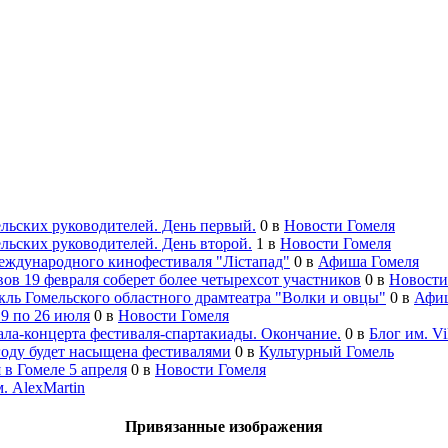
ельских руководителей. День первый.
0
в
Новости Гомеля
ельских руководителей. День второй.
1
в
Новости Гомеля
еждународного кинофестиваля "Лiстапад"
0
в
Афиша Гомеля
ов 19 февраля соберет более четырехсот участников
0
в
Новости
кль Гомельского областного драмтеатра "Волки и овцы"
0
в
Афиш
9 по 26 июля
0
в
Новости Гомеля
ла-концерта фестиваля-спартакиады. Окончание.
0
в
Блог им. Vi
году будет насыщена фестивалями
0
в
Культурный Гомель
в Гомеле 5 апреля
0
в
Новости Гомеля
. AlexMartin
Привязанные изображения