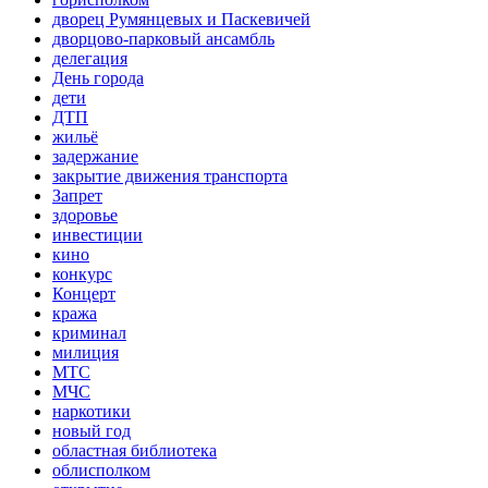
дворец Румянцевых и Паскевичей
дворцово-парковый ансамбль
делегация
День города
дети
ДТП
жильё
задержание
закрытие движения транспорта
Запрет
здоровье
инвестиции
кино
конкурс
Концерт
кража
криминал
милиция
МТС
МЧС
наркотики
новый год
областная библиотека
облисполком