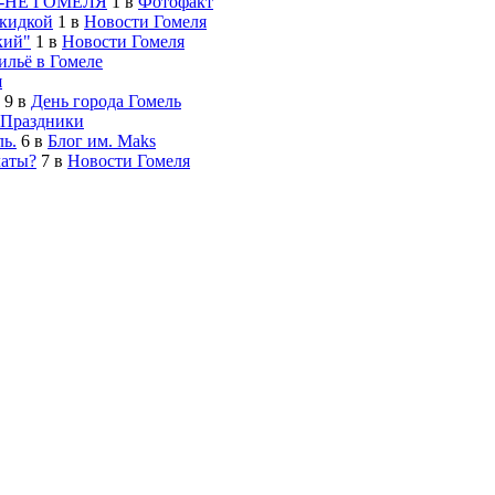
-НЕ ГОМЕЛЯ
1
в
Фотофакт
скидкой
1
в
Новости Гомеля
кий"
1
в
Новости Гомеля
льё в Гомеле
я
9
в
День города Гомель
Праздники
ь.
6
в
Блог им. Maks
латы?
7
в
Новости Гомеля