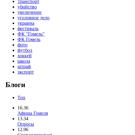
Транспорт
убийство
увеличение
уголовное дело
украина
фестиваль
ФК "Гомель"
ФК Гомель
фото
футбол
хоккей
школа
штраф
экспорт
Блоги
Топ
16.36
Афиша Гомеля
13.34
Опросы
12.96
Своя колокольня