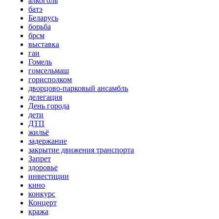
алкоголь
батэ
Беларусь
борьба
брсм
выставка
гаи
Гомель
гомсельмаш
горисполком
дворцово-парковый ансамбль
делегация
День города
дети
ДТП
жильё
задержание
закрытие движения транспорта
Запрет
здоровье
инвестиции
кино
конкурс
Концерт
кража