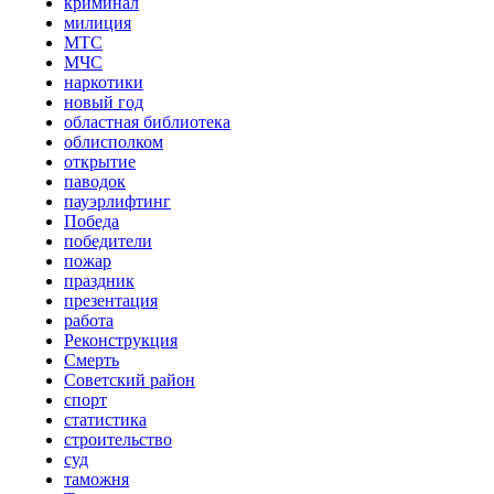
криминал
милиция
МТС
МЧС
наркотики
новый год
областная библиотека
облисполком
открытие
паводок
пауэрлифтинг
Победа
победители
пожар
праздник
презентация
работа
Реконструкция
Смерть
Советский район
спорт
статистика
строительство
суд
таможня