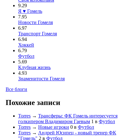
9.29
Я ♥ Гомель
7.95
Новости Гомеля
6.97
Транспорт Гомеля
6.94
Хоккей
6.79
Футбол
5.69
Клубная жизнь
4.93
Знаменитости Гомеля
Все блоги
Похожие записи
Torres
→
Трансферы: ФК Гомель интересуется
голкипером Владимиром Гаевым
1
в
Футбол
Torres
→
Новые игроки
0
в
Футбол
Torres
→
Андрей Юсипец - новый тренер ФК
"Гомель"
2
в
Футбол