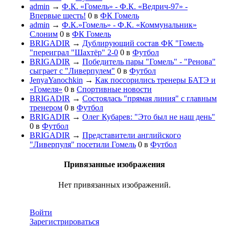
admin
→
Ф.К. «Гомель» - Ф.К. «Ведрич-97» -
Впервые шесть!
0
в
ФК Гомель
admin
→
Ф.К.»Гомель» - Ф.К. «Коммунальник»
Слоним
0
в
ФК Гомель
BRIGADIR
→
Дублирующий состав ФК "Гомель
"переиграл "Шахтёр" 2-0
0
в
Футбол
BRIGADIR
→
Победитель пары "Гомель" - "Ренова"
сыграет с "Ливерпулем"
0
в
Футбол
JenyaYanochkin
→
Как поссорились тренеры БАТЭ и
«Гомеля»
0
в
Спортивные новости
BRIGADIR
→
Состоялась "прямая линия" с главным
тренером
0
в
Футбол
BRIGADIR
→
Олег Кубарев: "Это был не наш день"
0
в
Футбол
BRIGADIR
→
Представители английского
"Ливерпуля" посетили Гомель
0
в
Футбол
Привязанные изображения
Нет привязанных изображений.
Войти
Зарегистрироваться