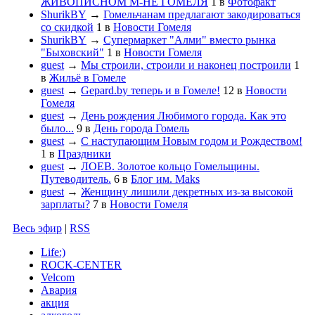
ЖИВОПИСНОМ М-НЕ ГОМЕЛЯ
1
в
Фотофакт
ShurikBY
→
Гомельчанам предлагают закодироваться
со скидкой
1
в
Новости Гомеля
ShurikBY
→
Супермаркет "Алми" вместо рынка
"Быховский"
1
в
Новости Гомеля
guest
→
Мы строили, строили и наконец построили
1
в
Жильё в Гомеле
guest
→
Gepard.by теперь и в Гомеле!
12
в
Новости
Гомеля
guest
→
День рождения Любимого города. Как это
было...
9
в
День города Гомель
guest
→
С наступающим Новым годом и Рождеством!
1
в
Праздники
guest
→
ЛОЕВ. Золотое кольцо Гомельщины.
Путеводитель.
6
в
Блог им. Maks
guest
→
Женщину лишили декретных из-за высокой
зарплаты?
7
в
Новости Гомеля
Весь эфир
|
RSS
Life:)
ROCK-CENTER
Velcom
Авария
акция