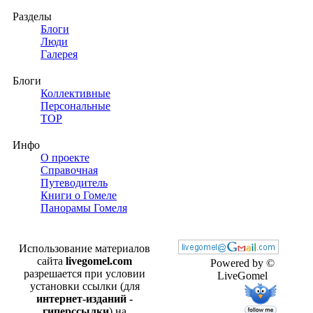
Разделы
Блоги
Люди
Галерея
Блоги
Коллективные
Персональные
TOP
Инфо
О проекте
Справочная
Путеводитель
Книги о Гомеле
Панорамы Гомеля
Использование материалов
сайта
livegomel.com
Powered by ©
разрешается при условии
LiveGomel
установки ссылки (для
интернет-изданий -
гиперссылки
) на