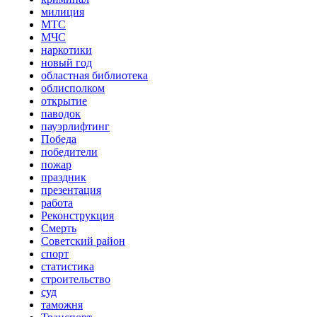
милиция
МТС
МЧС
наркотики
новый год
областная библиотека
облисполком
открытие
паводок
пауэрлифтинг
Победа
победители
пожар
праздник
презентация
работа
Реконструкция
Смерть
Советский район
спорт
статистика
строительство
суд
таможня