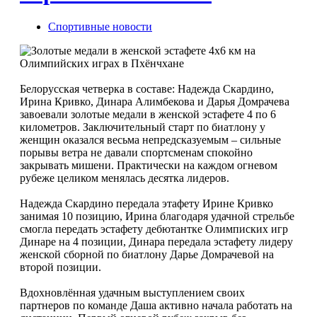
Спортивные новости
Белорусская четверка в составе: Надежда Скардино,
Ирина Кривко, Динара Алимбекова и Дарья Домрачева
завоевали золотые медали в женской эстафете 4 по 6
километров. Заключительный старт по биатлону у
женщин оказался весьма непредсказуемым – сильные
порывы ветра не давали спортсменам спокойно
закрывать мишени. Практически на каждом огневом
рубеже целиком менялась десятка лидеров.
Надежда Скардино передала этафету Ирине Кривко
занимая 10 позицию, Ирина благодаря удачной стрельбе
смогла передать эстафету дебютантке Олимписких игр
Динаре на 4 позиции, Динара передала эстафету лидеру
женской сборной по биатлону Дарье Домрачевой на
второй позиции.
Вдохновлённая удачным выступлением своих
партнеров по команде Даша активно начала работать на