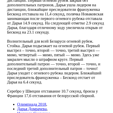
дистанции. Первый огневой рубеж закрыв без
дополнительных патронов, Дарья ушла лидером на
дистанции, ближайщие преследователи франзуженка
Бесконд отставала на 11,4 секунд, полячка Новаковская
занимающая после первого огневого рубежа отставала
от Дарья 14.9 секунд. На следующей отметке 2.9 секунд
Дарья, благодаря отличному ходу увеличила открыв от
Бесконд на 23.1 секунду.
Волнительный для всей Беларуси огневой рубеж.
Стойка. Дарья подьезжает на огневой рубеж. Первый
выстрел – точно, второй — точно, третий выстрел —
мимо, четвертый — мимо, пятый — мимо. Здесь уже
закралич мысли о штрафном круге. Первый
дополнительный патрон — точно, второй — точно, и
последний третий дополнительный патрон – точно!
Дарья уходит с огневого рубежа лидером. Ближайший
приследователь француженка – Бесконд отстает от
Дарья на 6.4 секунд.
Серебро у Швеции отставание 10.7 секунд, бронза у
Франции 17,6 отставания от белорусской сборной.
Олимпиада 2018
,
Дарья Домрачева
,