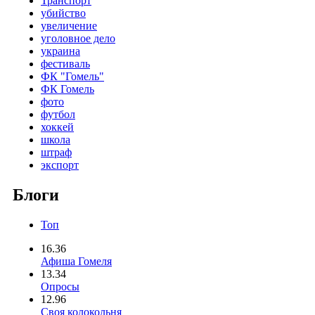
Транспорт
убийство
увеличение
уголовное дело
украина
фестиваль
ФК "Гомель"
ФК Гомель
фото
футбол
хоккей
школа
штраф
экспорт
Блоги
Топ
16.36
Афиша Гомеля
13.34
Опросы
12.96
Своя колокольня