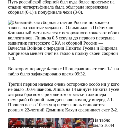
Путь российской сборной был куда более простым: на
стадии четвертьфинала была обыграна норвежская
сборная (6-1) в полуфинале чехи (3-0).
Финальный матч начался с осторожного хоккея от обоих
коллективов. Лишь за 0.5 секунд до первого перерыва
защитник питерского СКА и сборной России —
Вячеслав Войнов с передачи Никиты Гусева и Кирилла
Капризова меняет счет на табло в пользу своей сборной
1-0.
Во втором периоде Феликс Шюц сравнивает счет 1-1 на
табло было зафиксировано время 09:32.
Третий период начался очень осторожно особо ни у кого
не было 100% шансов. Лишь на 14 минуте Никита Гусев
хитрым броском с рикошетом от маски голкипера
немецкой сборной выводит свою команду вперед 2-1.
Прошло всего 10 секунд и счет вновь становится
ровным 22-летний Доминик Кахун сравнивает счет 2-2.
На табло
было 16:44