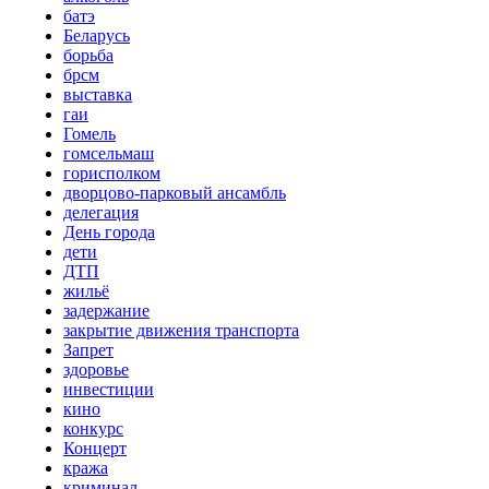
батэ
Беларусь
борьба
брсм
выставка
гаи
Гомель
гомсельмаш
горисполком
дворцово-парковый ансамбль
делегация
День города
дети
ДТП
жильё
задержание
закрытие движения транспорта
Запрет
здоровье
инвестиции
кино
конкурс
Концерт
кража
криминал