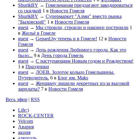
ShurikBY
→
Гомельчанам предлагают закодироваться
со скидкой
1
в
Новости Гомеля
ShurikBY
→
Супермаркет "Алми" вместо рынка
"Быховский"
1
в
Новости Гомеля
guest
→
Мы строили, строили и наконец построили
1
в
Жильё в Гомеле
guest
→
Gepard.by теперь и в Гомеле!
12
в
Новости
Гомеля
guest
→
День рождения Любимого города. Как это
было...
9
в
День города Гомель
guest
→
С наступающим Новым годом и Рождеством!
1
в
Праздники
guest
→
ЛОЕВ. Золотое кольцо Гомельщины.
Путеводитель.
6
в
Блог им. Maks
guest
→
Женщину лишили декретных из-за высокой
зарплаты?
7
в
Новости Гомеля
Весь эфир
|
RSS
Life:)
ROCK-CENTER
Velcom
Авария
акция
алкоголь