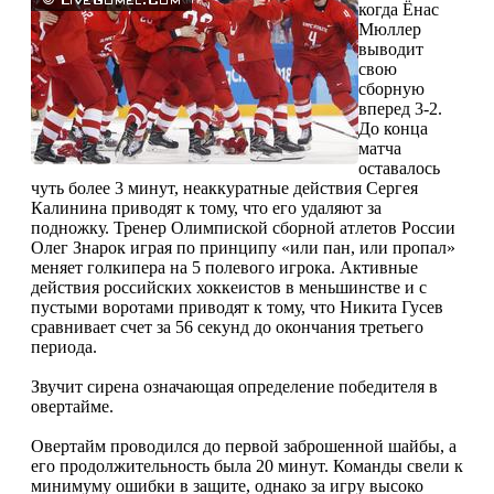
когда Ёнас
Мюллер
выводит
свою
сборную
вперед 3-2.
До конца
матча
оставалось
чуть более 3 минут, неаккуратные действия Сергея
Калинина приводят к тому, что его удаляют за
подножку. Тренер Олимпиской сборной атлетов России
Олег Знарок играя по принципу «или пан, или пропал»
меняет голкипера на 5 полевого игрока. Активные
действия российских хоккеистов в меньшинстве и с
пустыми воротами приводят к тому, что Никита Гусев
сравнивает счет за 56 секунд до окончания третьего
периода.
Звучит сирена означающая определение победителя в
овертайме.
Овертайм проводился до первой заброшенной шайбы, а
его продолжительность была 20 минут. Команды свели к
минимуму ошибки в защите, однако за игру высоко