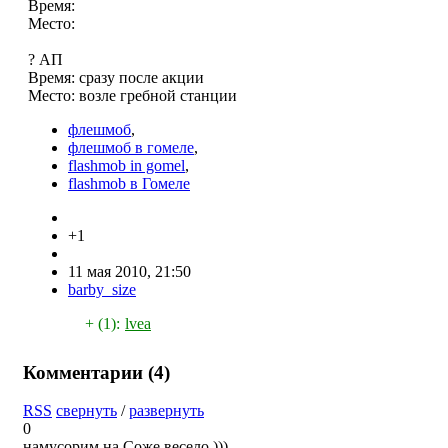
Время:
Место:
? АП
Время: сразу после акции
Место: возле гребной станции
флешмоб
,
флешмоб в гомеле
,
flashmob in gomel
,
flashmob в Гомеле
+1
11 мая 2010, 21:50
barby_size
+ (1):
lvea
Комментарии (
4
)
RSS
свернуть
/
развернуть
0
намусорим на Соже весело )))