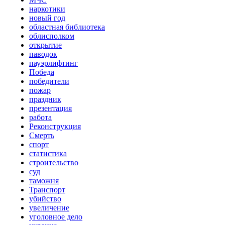
наркотики
новый год
областная библиотека
облисполком
открытие
паводок
пауэрлифтинг
Победа
победители
пожар
праздник
презентация
работа
Реконструкция
Смерть
спорт
статистика
строительство
суд
таможня
Транспорт
убийство
увеличение
уголовное дело