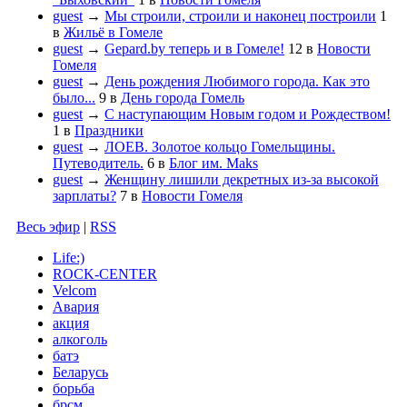
guest
→
Мы строили, строили и наконец построили
1
в
Жильё в Гомеле
guest
→
Gepard.by теперь и в Гомеле!
12
в
Новости
Гомеля
guest
→
День рождения Любимого города. Как это
было...
9
в
День города Гомель
guest
→
С наступающим Новым годом и Рождеством!
1
в
Праздники
guest
→
ЛОЕВ. Золотое кольцо Гомельщины.
Путеводитель.
6
в
Блог им. Maks
guest
→
Женщину лишили декретных из-за высокой
зарплаты?
7
в
Новости Гомеля
Весь эфир
|
RSS
Life:)
ROCK-CENTER
Velcom
Авария
акция
алкоголь
батэ
Беларусь
борьба
брсм