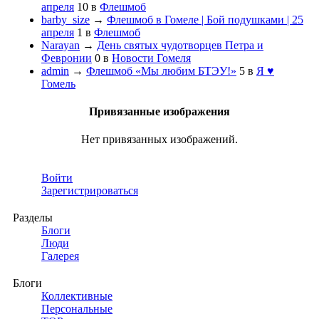
апреля
10
в
Флешмоб
barby_size
→
Флешмоб в Гомеле | Бой подушками | 25
апреля
1
в
Флешмоб
Narayan
→
День святых чудотворцев Петра и
Февронии
0
в
Новости Гомеля
admin
→
Флешмоб «Мы любим БТЭУ!»
5
в
Я ♥
Гомель
Привязанные изображения
Нет привязанных изображений.
Войти
Зарегистрироваться
Разделы
Блоги
Люди
Галерея
Блоги
Коллективные
Персональные