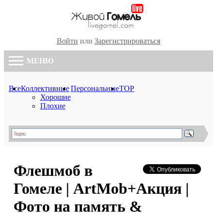
Войти
или
Зарегистрироваться
МЕНЮ
Все
Коллективные
Персональные
TOP
Хорошие
Плохие
Флешмоб в
Гомеле | ArtMob+Акция |
Фото на память &