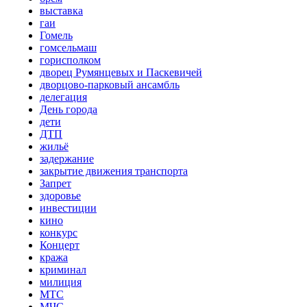
выставка
гаи
Гомель
гомсельмаш
горисполком
дворец Румянцевых и Паскевичей
дворцово-парковый ансамбль
делегация
День города
дети
ДТП
жильё
задержание
закрытие движения транспорта
Запрет
здоровье
инвестиции
кино
конкурс
Концерт
кража
криминал
милиция
МТС
МЧС