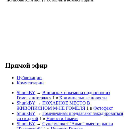
Прямой эфир
Публикации
Комментарии
ShurikBY
→
В поисках покемона подросток из
Гомеля потерялся
1
в
Криминальные новости
ShurikBY
→
ПОХАБНОЕ МЕСТО В
ЖИВОПИСНОМ М-НЕ ГОМЕЛЯ
1
в
Фотофакт
ShurikBY
→
Гомельчанам предлагают закодироваться
со скидкой
1
в
Новости Гомеля
ShurikBY
→
Супермаркет "Алми" вместо рынка
"Быховский"
1
в
Новости Гомеля