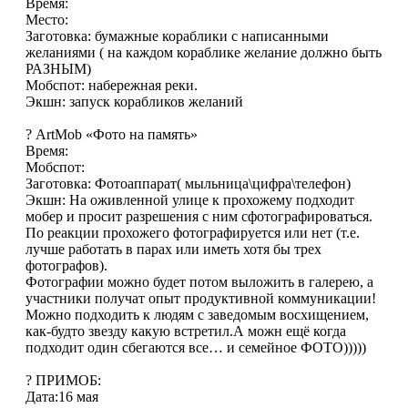
Время:
Место:
Заготовка: бумажные кораблики с написанными
желаниями ( на каждом кораблике желание должно быть
РАЗНЫМ)
Мобспот: набережная реки.
Экшн: запуск корабликов желаний
? ArtMob «Фото на память»
Время:
Мобспот:
Заготовка: Фотоаппарат( мыльница\цифра\телефон)
Экшн: На оживленной улице к прохожему подходит
мобер и просит разрешения с ним сфотографироваться.
По реакции прохожего фотографируется или нет (т.е.
лучше работать в парах или иметь хотя бы трех
фотографов).
Фотографии можно будет потом выложить в галерею, а
участники получат опыт продуктивной коммуникации!
Можно подходить к людям с заведомым восхищением,
как-будто звезду какую встретил.А можн ещё когда
подходит один сбегаются все… и семейное ФОТО)))))
? ПРИМОБ:
Дата:16 мая