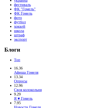
украина
фестиваль
ФК "Гомель"
ФК Гомель
фото
футбол
хоккей
школа
штраф
экспорт
Блоги
Топ
16.36
Афиша Гомеля
13.34
Опросы
12.96
Своя колокольня
9.29
Я ♥ Гомель
7.95
Новости Гомеля