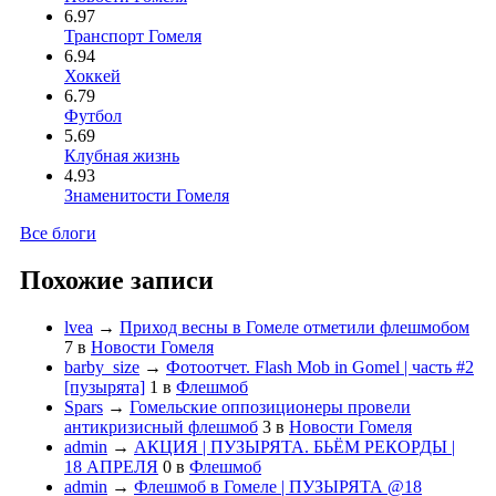
6.97
Транспорт Гомеля
6.94
Хоккей
6.79
Футбол
5.69
Клубная жизнь
4.93
Знаменитости Гомеля
Все блоги
Похожие записи
lvea
→
Приход весны в Гомеле отметили флешмобом
7
в
Новости Гомеля
barby_size
→
Фотоотчет. Flash Mob in Gomel | часть #2
[пузырята]
1
в
Флешмоб
Spars
→
Гомельские оппозиционеры провели
антикризисный флешмоб
3
в
Новости Гомеля
admin
→
АКЦИЯ | ПУЗЫРЯТА. БЬЁМ РЕКОРДЫ |
18 АПРЕЛЯ
0
в
Флешмоб
admin
→
Флешмоб в Гомеле | ПУЗЫРЯТА @18