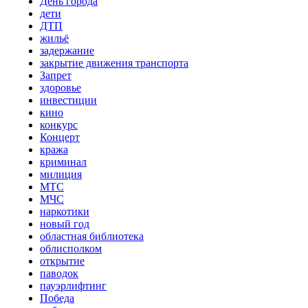
День города
дети
ДТП
жильё
задержание
закрытие движения транспорта
Запрет
здоровье
инвестиции
кино
конкурс
Концерт
кража
криминал
милиция
МТС
МЧС
наркотики
новый год
областная библиотека
облисполком
открытие
паводок
пауэрлифтинг
Победа