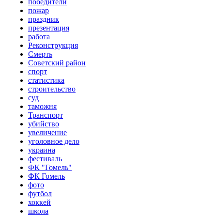
победители
пожар
праздник
презентация
работа
Реконструкция
Смерть
Советский район
спорт
статистика
строительство
суд
таможня
Транспорт
убийство
увеличение
уголовное дело
украина
фестиваль
ФК "Гомель"
ФК Гомель
фото
футбол
хоккей
школа