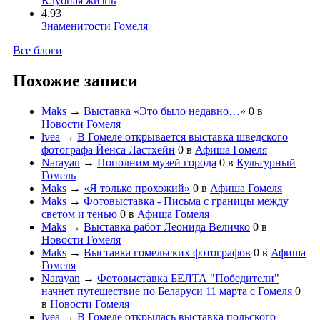
Клубная жизнь
4.93
Знаменитости Гомеля
Все блоги
Похожие записи
Maks
→
Выставка «Это было недавно…»
0
в
Новости Гомеля
lvea
→
В Гомеле открывается выставка шведского
фотографа Йенса Ластхейн
0
в
Афиша Гомеля
Narayan
→
Пополним музей города
0
в
Культурный
Гомель
Maks
→
«Я только прохожий»
0
в
Афиша Гомеля
Maks
→
Фотовыставка - Письма с границы между
светом и тенью
0
в
Афиша Гомеля
Maks
→
Выставка работ Леонида Величко
0
в
Новости Гомеля
Maks
→
Выставка гомельских фотографов
0
в
Афиша
Гомеля
Narayan
→
Фотовыставка БЕЛТА "Победители"
начнет путешествие по Беларуси 11 марта с Гомеля
0
в
Новости Гомеля
lvea
→
В Гомеле открылась выставка польского