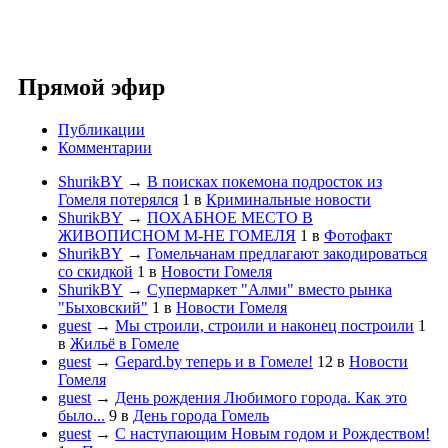
Прямой эфир
Публикации
Комментарии
ShurikBY
→
В поисках покемона подросток из
Гомеля потерялся
1
в
Криминальные новости
ShurikBY
→
ПОХАБНОЕ МЕСТО В
ЖИВОПИСНОМ М-НЕ ГОМЕЛЯ
1
в
Фотофакт
ShurikBY
→
Гомельчанам предлагают закодироваться
со скидкой
1
в
Новости Гомеля
ShurikBY
→
Супермаркет "Алми" вместо рынка
"Быховский"
1
в
Новости Гомеля
guest
→
Мы строили, строили и наконец построили
1
в
Жильё в Гомеле
guest
→
Gepard.by теперь и в Гомеле!
12
в
Новости
Гомеля
guest
→
День рождения Любимого города. Как это
было...
9
в
День города Гомель
guest
→
С наступающим Новым годом и Рождеством!