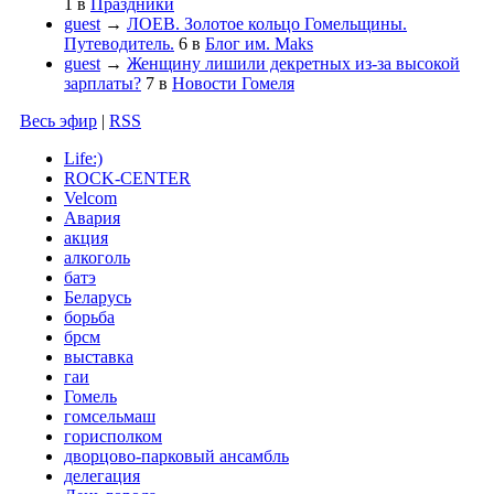
1
в
Праздники
guest
→
ЛОЕВ. Золотое кольцо Гомельщины.
Путеводитель.
6
в
Блог им. Maks
guest
→
Женщину лишили декретных из-за высокой
зарплаты?
7
в
Новости Гомеля
Весь эфир
|
RSS
Life:)
ROCK-CENTER
Velcom
Авария
акция
алкоголь
батэ
Беларусь
борьба
брсм
выставка
гаи
Гомель
гомсельмаш
горисполком
дворцово-парковый ансамбль
делегация