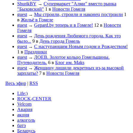
ShurikBY
→
Супермаркет "Алми" вместо рынка
"Быховский"
1
в
Новости Гомеля
guest
→
Мы строили, строили и наконец построили
1
в
Жильё в Гомеле
guest
→
Gepard.by теперь и в Гомеле!
12
в
Новости
Гомеля
guest
→
День рождения Любимого города. Как это
было...
9
в
День города Гомель
guest
→
С наступающим Новым годом и Рождеством!
1
в
Праздники
guest
→
ЛОЕВ. Золотое кольцо Гомельщины.
Путеводитель.
6
в
Блог им. Maks
guest
→
Женщину лишили декретных из-за высокой
зарплаты?
7
в
Новости Гомеля
Весь эфир
|
RSS
Life:)
ROCK-CENTER
Velcom
Авария
акция
алкоголь
батэ
Беларусь