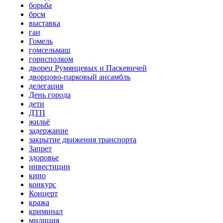
борьба
брсм
выставка
гаи
Гомель
гомсельмаш
горисполком
дворец Румянцевых и Паскевичей
дворцово-парковый ансамбль
делегация
День города
дети
ДТП
жильё
задержание
закрытие движения транспорта
Запрет
здоровье
инвестиции
кино
конкурс
Концерт
кража
криминал
милиция