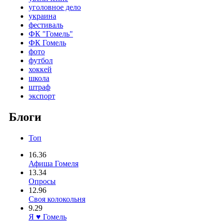
уголовное дело
украина
фестиваль
ФК "Гомель"
ФК Гомель
фото
футбол
хоккей
школа
штраф
экспорт
Блоги
Топ
16.36
Афиша Гомеля
13.34
Опросы
12.96
Своя колокольня
9.29
Я ♥ Гомель