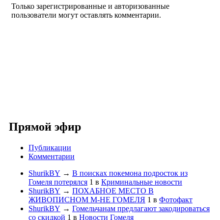
Только зарегистрированные и авторизованные
пользователи могут оставлять комментарии.
Прямой эфир
Публикации
Комментарии
ShurikBY
→
В поисках покемона подросток из
Гомеля потерялся
1
в
Криминальные новости
ShurikBY
→
ПОХАБНОЕ МЕСТО В
ЖИВОПИСНОМ М-НЕ ГОМЕЛЯ
1
в
Фотофакт
ShurikBY
→
Гомельчанам предлагают закодироваться
со скидкой
1
в
Новости Гомеля