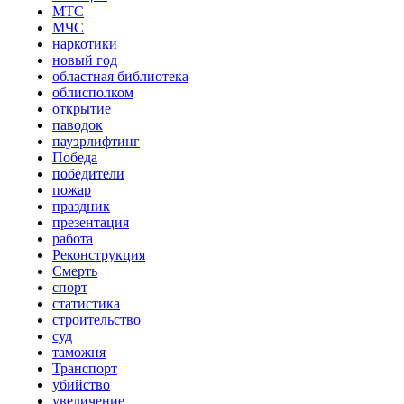
МТС
МЧС
наркотики
новый год
областная библиотека
облисполком
открытие
паводок
пауэрлифтинг
Победа
победители
пожар
праздник
презентация
работа
Реконструкция
Смерть
спорт
статистика
строительство
суд
таможня
Транспорт
убийство
увеличение