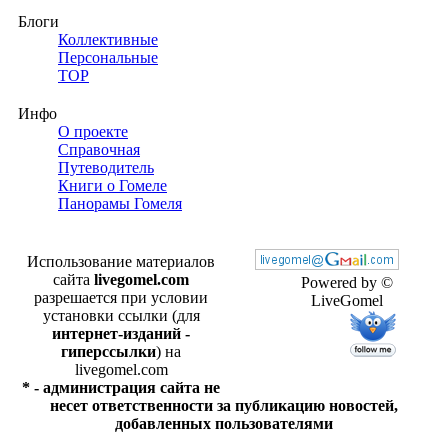
Блоги
Коллективные
Персональные
TOP
Инфо
О проекте
Справочная
Путеводитель
Книги о Гомеле
Панорамы Гомеля
Использование материалов
сайта
livegomel.com
Powered by ©
разрешается при условии
LiveGomel
установки ссылки (для
интернет-изданий -
гиперссылки
) на
livegomel.com
* - администрация сайта не
несет ответственности за публикацию новостей,
добавленных пользователями