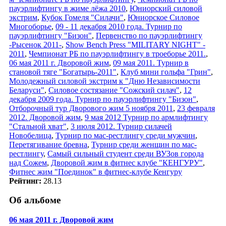
пауэрлифтингу в жиме лёжа 2010
,
Юниорский силовой
экстрим
,
Кубок Гомеля "Силачи"
,
Юниорское Силовое
Многоборье
,
09 - 11 декабря 2010 года. Турнир по
пауэрлифтингу "Бизон"
,
Первенство по пауэрлифтингу
-Рысенок 2011-
,
Show Bench Press "MILITARY NIGHT" -
2011
,
Чемпионат РБ по пауэрлифтингу в троеборье 2011.
,
06 мая 2011 г. Дворовой жим
,
09 мая 2011. Турнир в
становой тяге "Богатырь-2011"
,
Клуб мини гольфа "Грин"
,
Молодежный силовой экстрим к "Дню Независимости
Беларуси"
,
Силовое состязание "Сожский силач"
,
12
декабря 2009 года. Турнир по пауэрлифтингу "Бизон"
,
Отборочный тур Дворового жим 5 ноября 2011
,
23 февраля
2012. Дворовой жим
,
9 мая 2012 Турнир по армлифтингу
"Стальной хват"
,
3 июля 2012. Турнир силачей
Новобелица
,
Турнир по мас-рестлингу среди мужчин
,
Перетягивание бревна
,
Турнир среди женщин по мас-
рестлингу
,
Самый сильный студент среди ВУЗов города
над Сожем
,
Дворовой жим в фитнес клубе "КЕНГУРУ"
,
Фитнес жим "Поединок" в фитнес-клубе Кенгуру
Рейтинг:
28.13
Об альбоме
06 мая 2011 г. Дворовой жим