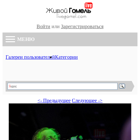
Войти
или
Зарегистрироваться
МЕНЮ
Галереи пользователей
Категории
<- Предыдущее
Следующее ->