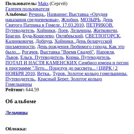
Пользователь:
Maks
(Сергей)
Галерея пользователя
Альбомы:
Речица.
,
Название: Выставка «Орудия
наказания средневековья»
,
Жлобин
,
МОЗЫРЬ
,
День
Святого Патрика в Гомеле. 17.03.2010
,
ПЕТРИКОВ.
Путеводитель
,
Хойники
,
Лоев
,
Лельчицы
,
Житковичи
,
Брагин
,
Буда-Кошелево
,
Октябрьский
,
СВЕТЛОГОРСК
,
Калинковичи
,
Добруш
,
Хойники. День беларусской
письменности
,
День рождения Любимого города. Как это
было...
,
Рогачев
,
Выставка "Время Свадеб"
,
Наровля
,
Львов
,
Ельск. Путеводитель
,
Корма. Путеводитель
,
ПОТАП И НАСТЯ КАМЕНСКИХ Симбиоз юмора и песни
в программе "Лето... Поцелуи до рассвета... | ЦИРК | 2
НОЯБРЯ 2010
,
Ветка.
,
Туров. Золотое кольцо гомельщины.
Путеводитель.
,
Красный Берег. Золотое кольцо
Гомельщины
Рейтинг:
644.59
Об альбоме
Лельчицы
Обложка: