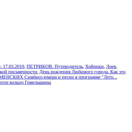
. 17.03.2010
,
ПЕТРИКОВ. Путеводитель
,
Хойники
,
Лоев
,
ской письменности
,
День рождения Любимого города. Как это
СКИХ Симбиоз юмора и песни в программе "Лето...
лотое кольцо Гомельщины