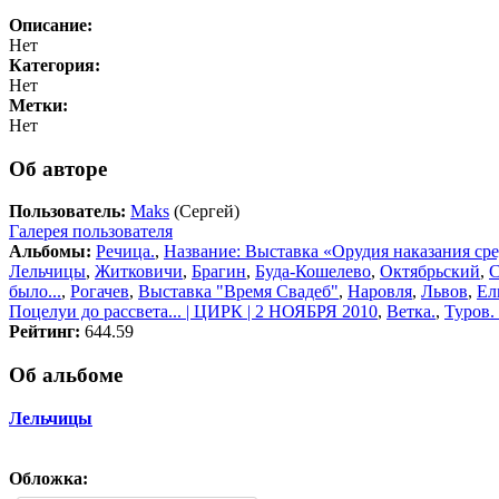
Описание:
Нет
Категория:
Нет
Метки:
Нет
Об авторе
Пользователь:
Maks
(Сергей)
Галерея пользователя
Альбомы:
Речица.
,
Название: Выставка «Орудия наказания ср
Лельчицы
,
Житковичи
,
Брагин
,
Буда-Кошелево
,
Октябрьский
,
было...
,
Рогачев
,
Выставка "Время Свадеб"
,
Наровля
,
Львов
,
Ел
Поцелуи до рассвета... | ЦИРК | 2 НОЯБРЯ 2010
,
Ветка.
,
Туров.
Рейтинг:
644.59
Об альбоме
Лельчицы
Обложка: