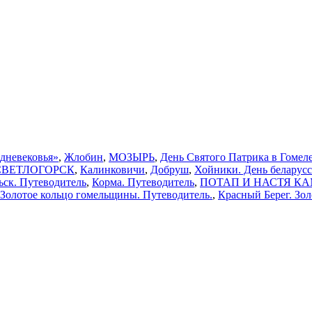
едневековья»
,
Жлобин
,
МОЗЫРЬ
,
День Святого Патрика в Гомеле
СВЕТЛОГОРСК
,
Калинковичи
,
Добруш
,
Хойники. День беларус
ьск. Путеводитель
,
Корма. Путеводитель
,
ПОТАП И НАСТЯ КАМЕН
 Золотое кольцо гомельщины. Путеводитель.
,
Красный Берег. Зо