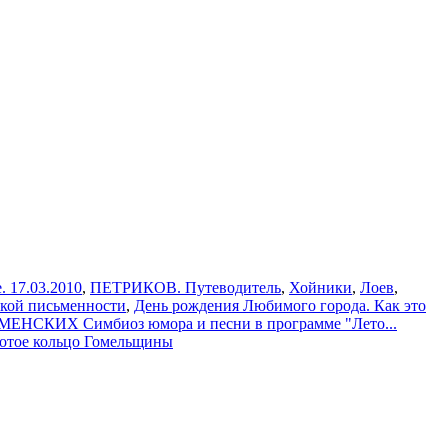
. 17.03.2010
,
ПЕТРИКОВ. Путеводитель
,
Хойники
,
Лоев
,
ской письменности
,
День рождения Любимого города. Как это
СКИХ Симбиоз юмора и песни в программе "Лето...
лотое кольцо Гомельщины