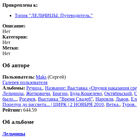
Прикреплена к:
Топик "ЛЕЛЬЧИЦЫ. Путеводитель."
Описание:
Нет
Категория:
Нет
Метки:
Нет
Об авторе
Пользователь:
Maks
(Сергей)
Галерея пользователя
Альбомы:
Речица.
,
Название: Выставка «Орудия наказания ср
Лельчицы
,
Житковичи
,
Брагин
,
Буда-Кошелево
,
Октябрьский
,
было...
,
Рогачев
,
Выставка "Время Свадеб"
,
Наровля
,
Львов
,
Ел
Поцелуи до рассвета... | ЦИРК | 2 НОЯБРЯ 2010
,
Ветка.
,
Туров.
Рейтинг:
644.59
Об альбоме
Лельчицы