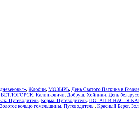
едневековья»
,
Жлобин
,
МОЗЫРЬ
,
День Святого Патрика в Гомеле
СВЕТЛОГОРСК
,
Калинковичи
,
Добруш
,
Хойники. День беларус
ьск. Путеводитель
,
Корма. Путеводитель
,
ПОТАП И НАСТЯ КАМЕН
 Золотое кольцо гомельщины. Путеводитель.
,
Красный Берег. Зо