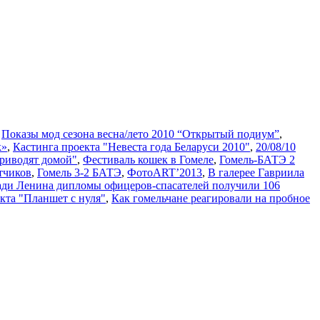
,
Показы мод сезона весна/лето 2010 “Открытый подиум”
,
k»
,
Кастинга проекта "Невеста года Беларуси 2010"
,
20/08/10
риводят домой"
,
Фестиваль кошек в Гомеле
,
Гомель-БАТЭ 2
тчиков
,
Гомель 3-2 БАТЭ
,
ФотоART’2013
,
В галерее Гавриила
ди Ленина дипломы офицеров-спасателей получили 106
кта "Планшет с нуля"
,
Как гомельчане реагировали на пробное