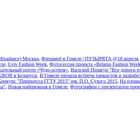
ixadance) Москва
,
Флешмоб в Гомеле | ПУЗЫРЯТА @18 апреля
еле
,
Lviv Fashion Week
,
Фотосессия проекта «Belarus Fashion Wee
кательный центр «Чудо-остров»
,
Василий Пешкун "Все дороги п
GBOB в Беларуси
,
В Гомеле прошла встреча танкистов и разрабо
Конкурс "Принцесса ГГТУ 2015" им. П.О. Сухого 2015
,
На площа
ка"
,
Новая набережная в Гомеле
,
Фотографии с презентации прое