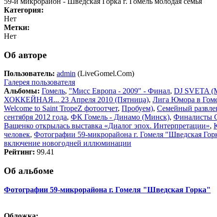
59-й микрорайон - Шведская Горка г. Гомель молодая семья
Категория:
Нет
Метки:
Нет
Об авторе
Пользователь:
admin
(LiveGomel.Com)
Галерея пользователя
Альбомы:
Гомель
,
"Мисс Европа - 2009" - Финал
,
DJ SVETA (M
ХОККЕЙНАЯ... 23 Апреля 2010 (Пятница)
,
Лига Юмора в Гом
Welcome to Saint TropeZ фотоотчет
,
Пробуем)
,
Семейный развле
сентября 2012 года
,
ФК Гомель - Динамо (Минск)
,
Финалисты 
Ващенко открылась выставка «Диалог эпох. Интерпретации»
,
человек
,
Фотографии 59-микрорайона г. Гомеля "Шведская Гор
включение новогодней иллюминации
Рейтинг:
99.41
Об альбоме
Фотографии 59-микрорайона г. Гомеля "Шведская Горка"
Обложка: