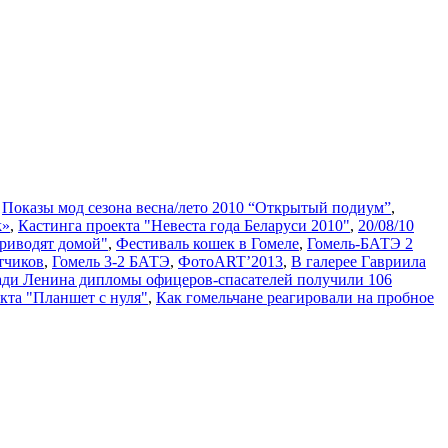
,
Показы мод сезона весна/лето 2010 “Открытый подиум”
,
k»
,
Кастинга проекта "Невеста года Беларуси 2010"
,
20/08/10
риводят домой"
,
Фестиваль кошек в Гомеле
,
Гомель-БАТЭ 2
тчиков
,
Гомель 3-2 БАТЭ
,
ФотоART’2013
,
В галерее Гавриила
ди Ленина дипломы офицеров-спасателей получили 106
кта "Планшет с нуля"
,
Как гомельчане реагировали на пробное