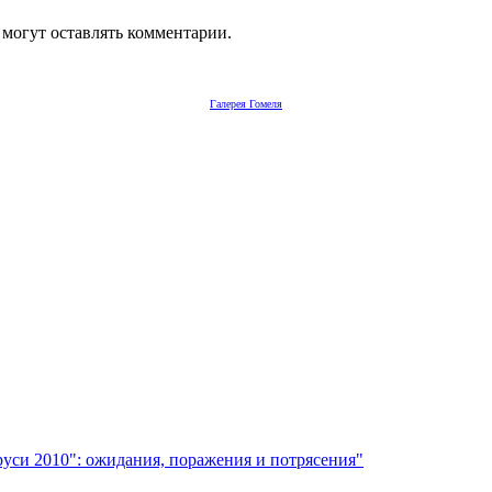
 могут оставлять комментарии.
Галерея Гомеля
руси 2010": ожидания, поражения и потрясения"