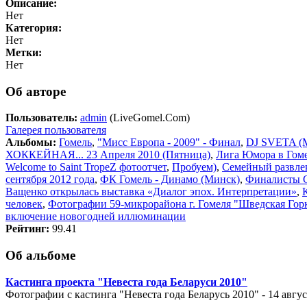
Описание:
Нет
Категория:
Нет
Метки:
Нет
Об авторе
Пользователь:
admin
(LiveGomel.Com)
Галерея пользователя
Альбомы:
Гомель
,
"Мисс Европа - 2009" - Финал
,
DJ SVETA (M
ХОККЕЙНАЯ... 23 Апреля 2010 (Пятница)
,
Лига Юмора в Гом
Welcome to Saint TropeZ фотоотчет
,
Пробуем)
,
Семейный развле
сентября 2012 года
,
ФК Гомель - Динамо (Минск)
,
Финалисты 
Ващенко открылась выставка «Диалог эпох. Интерпретации»
,
человек
,
Фотографии 59-микрорайона г. Гомеля "Шведская Гор
включение новогодней иллюминации
Рейтинг:
99.41
Об альбоме
Кастинга проекта "Невеста года Беларуси 2010"
Фотографии с кастинга "Невеста года Беларусь 2010" - 14 авгус