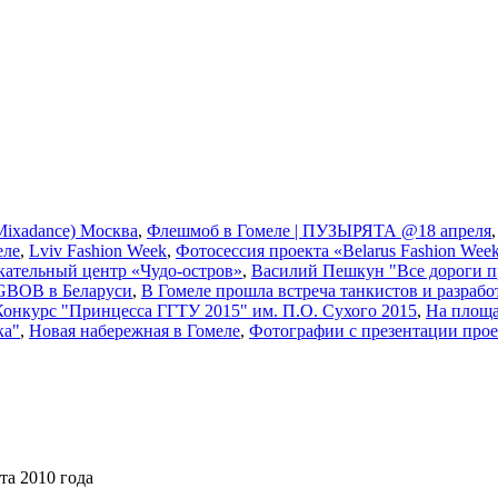
ixadance) Москва
,
Флешмоб в Гомеле | ПУЗЫРЯТА @18 апреля
еле
,
Lviv Fashion Week
,
Фотосессия проекта «Belarus Fashion Wee
кательный центр «Чудо-остров»
,
Василий Пешкун "Все дороги п
GBOB в Беларуси
,
В Гомеле прошла встреча танкистов и разрабо
Конкурс "Принцесса ГГТУ 2015" им. П.О. Сухого 2015
,
На площа
ка"
,
Новая набережная в Гомеле
,
Фотографии с презентации прое
та 2010 года