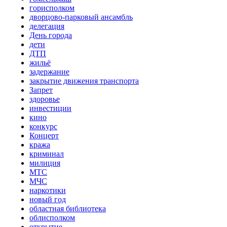
горисполком
дворцово-парковый ансамбль
делегация
День города
дети
ДТП
жильё
задержание
закрытие движения транспорта
Запрет
здоровье
инвестиции
кино
конкурс
Концерт
кража
криминал
милиция
МТС
МЧС
наркотики
новый год
областная библиотека
облисполком
открытие