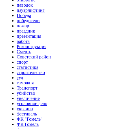
паводок
пауэрлифтинг
Победа
победители
пожар
праздник
презентация
работа
Реконструкция
Смерть
Советский район
спорт
статистика
строительство
суд
таможня
Транспорт
убийство
увеличение
уголовное дело
украина
фестиваль
ФК "Гомель"
ФК Гомель