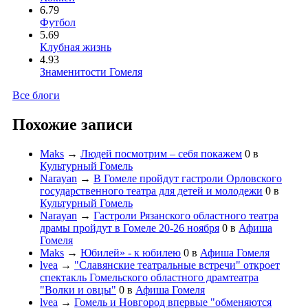
6.79
Футбол
5.69
Клубная жизнь
4.93
Знаменитости Гомеля
Все блоги
Похожие записи
Maks
→
Людей посмотрим – себя покажем
0
в
Культурный Гомель
Narayan
→
В Гомеле пройдут гастроли Орловского
государственного театра для детей и молодежи
0
в
Культурный Гомель
Narayan
→
Гастроли Рязанского областного театра
драмы пройдут в Гомеле 20-26 ноября
0
в
Афиша
Гомеля
Maks
→
Юбилей» - к юбилею
0
в
Афиша Гомеля
lvea
→
"Славянские театральные встречи" откроет
спектакль Гомельского областного драмтеатра
"Волки и овцы"
0
в
Афиша Гомеля
lvea
→
Гомель и Новгород впервые "обменяются