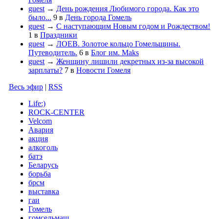
guest
→
День рождения Любимого города. Как это
было...
9
в
День города Гомель
guest
→
С наступающим Новым годом и Рождеством!
1
в
Праздники
guest
→
ЛОЕВ. Золотое кольцо Гомельщины.
Путеводитель.
6
в
Блог им. Maks
guest
→
Женщину лишили декретных из-за высокой
зарплаты?
7
в
Новости Гомеля
Весь эфир
|
RSS
Life:)
ROCK-CENTER
Velcom
Авария
акция
алкоголь
батэ
Беларусь
борьба
брсм
выставка
гаи
Гомель
гомсельмаш