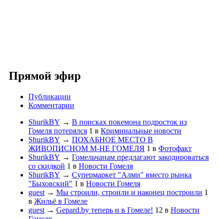
Прямой эфир
Публикации
Комментарии
ShurikBY
→
В поисках покемона подросток из
Гомеля потерялся
1
в
Криминальные новости
ShurikBY
→
ПОХАБНОЕ МЕСТО В
ЖИВОПИСНОМ М-НЕ ГОМЕЛЯ
1
в
Фотофакт
ShurikBY
→
Гомельчанам предлагают закодироваться
со скидкой
1
в
Новости Гомеля
ShurikBY
→
Супермаркет "Алми" вместо рынка
"Быховский"
1
в
Новости Гомеля
guest
→
Мы строили, строили и наконец построили
1
в
Жильё в Гомеле
guest
→
Gepard.by теперь и в Гомеле!
12
в
Новости
Гомеля