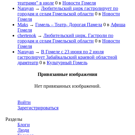
театрами" в июле
0
в
Новости Гомеля
Narayan
→
Любительский цирк гастролирует по
городам и селам Гомельской области
0
в
Новости
Гомеля
Maks
→
Гомель – Театр- Дорогая Памела
0
в
Афиша
Гомеля
chertenok
→
Любительский цирк. Гастроли по
городам и селам Гомельской области
0
в
Новости
Гомеля
Narayan
→
В Гомеле с 23 июня по 2 июля
гастролирует Забайкальский краевой областной
драмтеатр
0
в
Культурный Гомель
Привязанные изображения
Нет привязанных изображений.
Войти
Зарегистрироваться
Разделы
Блоги
Люди