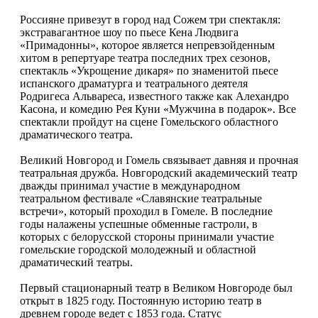
Россияне привезут в город над Сожем три спектакля:
экстравагантное шоу по пьесе Кена Людвига
«Примадонны», которое является непревзойденным
хитом в репертуаре театра последних трех сезонов,
спектакль «Укрощение дикаря» по знаменитой пьесе
испанского драматурга и театрального деятеля
Родригеса Альвареса, известного также как Алехандро
Касона, и комедию Рея Куни «Мужчина в подарок». Все
спектакли пройдут на сцене Гомельского областного
драматического театра.
Великий Новгород и Гомель связывает давняя и прочная
театральная дружба. Новгородский академический театр
дважды принимал участие в международном
театральном фестивале «Славянские театральные
встречи», который проходил в Гомеле. В последние
годы налажены успешные обменные гастроли, в
которых с белорусской стороны принимали участие
гомельские городской молодежный и областной
драматический театры.
Первый стационарный театр в Великом Новгороде был
открыт в 1825 году. Постоянную историю театр в
древнем городе ведет с 1853 года. Статус