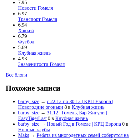
7.95
Новости Гомеля
6.97
Транспорт Гомеля
6.94
Хоккей
6.79
Футбол
5.69
Клубная жизнь
4.93
Знаменитости Гомеля
Все блоги
Похожие записи
barby_size
→
с 22.12 по 30.12 | КРЦ Европа |
Новогодние огоньки
8
в
Клубная жизнь
barby_size
→
31.12 | Гомель, Бар Жигули |
EasyTigerLast
0
в
Клубная жизнь
barby_size
→
Новый Год в Гомеле | КРЦ Европа
0
в
Ночные клубы
Maks
→
Ребята из многодетных семей соберутся на