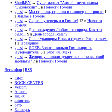
ShurikBY
→
Супермаркет "Алми" вместо рынка
"Быховский"
1
в
Новости Гомеля
guest
→
Мы строили, строили и наконец построили
1
в
Жильё в Гомеле
guest
→
Gepard.by теперь и в Гомеле!
12
в
Новости
Гомеля
guest
→
День рождения Любимого города. Как это
было...
9
в
День города Гомель
guest
→
С наступающим Новым годом и Рождеством!
1
в
Праздники
guest
→
ЛОЕВ. Золотое кольцо Гомельщины.
Путеводитель.
6
в
Блог им. Maks
guest
→
Женщину лишили декретных из-за высокой
зарплаты?
7
в
Новости Гомеля
Весь эфир
|
RSS
Life:)
ROCK-CENTER
Velcom
Авария
акция
алкоголь
батэ
Беларусь