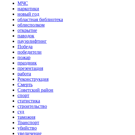
МЧС
наркотики
новый год
областная библиотека
облисполком
открытие
паводок
пауэрлифтинг
Победа
победители
пожар
праздник
презентация
работа
Реконструкция
Смерть
Советский район
спорт
статистика
строительство
суд
таможня
Транспорт
убийство
увеличение