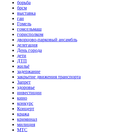
борьба
брсм
выставка
гаи
Гомель
гомсельмаш
горисполком
дворцово-парковый ансамбль
делегация
День города
дети
ДТП
жильё
задержание
закрытие движения транспорта
Запрет
здоровье
инвестиции
кино
конкурс
Концерт
кража
криминал
милиция
МТС