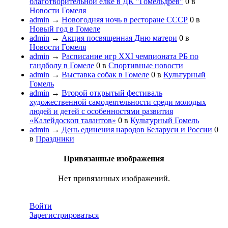
благотворительной елке в ДК "Гомельдрев"
0
в
Новости Гомеля
admin
→
Новогодняя ночь в ресторане СССР
0
в
Новый год в Гомеле
admin
→
Акция посвященная Дню матери
0
в
Новости Гомеля
admin
→
Расписание игр XXI чемпионата РБ по
гандболу в Гомеле
0
в
Спортивные новости
admin
→
Выставка собак в Гомеле
0
в
Культурный
Гомель
admin
→
Второй открытый фестиваль
художественной самодеятельности среди молодых
людей и детей с особенностями развития
«Калейдоскоп талантов»
0
в
Культурный Гомель
admin
→
День единения народов Беларуси и России
0
в
Праздники
Привязанные изображения
Нет привязанных изображений.
Войти
Зарегистрироваться