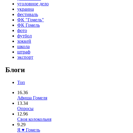
уголовное дело
украина
фестиваль
ФК "Гомель"
ФК Гомель
фото
футбол
хоккей
школа
штраф
экспорт
Блоги
Топ
16.36
Афиша Гомеля
13.34
Опросы
12.96
Своя колокольня
9.29
Я ♥ Гомель