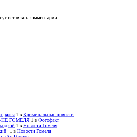
гут оставлять комментарии.
терялся
1
в
Криминальные новости
-НЕ ГОМЕЛЯ
1
в
Фотофакт
скидкой
1
в
Новости Гомеля
кий"
1
в
Новости Гомеля
льё в Гомеле