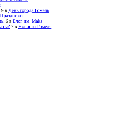
я
9
в
День города Гомель
Праздники
ь.
6
в
Блог им. Maks
латы?
7
в
Новости Гомеля