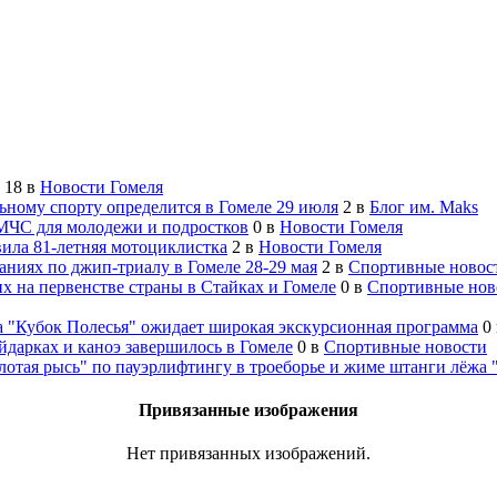
18
в
Новости Гомеля
ьному спорту определится в Гомеле 29 июля
2
в
Блог им. Maks
 МЧС для молодежи и подростков
0
в
Новости Гомеля
вила 81-летняя мотоциклистка
2
в
Новости Гомеля
аниях по джип-триалу в Гомеле 28-29 мая
2
в
Спортивные новос
 на первенстве страны в Стайках и Гомеле
0
в
Спортивные нов
 "Кубок Полесья" ожидает широкая экскурсионная программа
0
йдарках и каноэ завершилось в Гомеле
0
в
Спортивные новости
лотая рысь" по пауэрлифтингу в троеборье и жиме штанги лё
Привязанные изображения
Нет привязанных изображений.