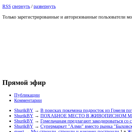
RSS
свернуть
/
развернуть
Только зарегистрированные и авторизованные пользователи мо
Прямой эфир
Публикации
Комментарии
ShurikBY
→
В поисках покемона подросток из Гомеля по
ShurikBY
→
ПОХАБНОЕ МЕСТО В ЖИВОПИСНОМ М
ShurikBY
→
Гомельчанам предлагают закодироваться со 
ShurikBY
→
Супермаркет "Алми" вместо рынка "Быховс
guest
→
Мы строили, строили и наконец построили
1
в
Жи