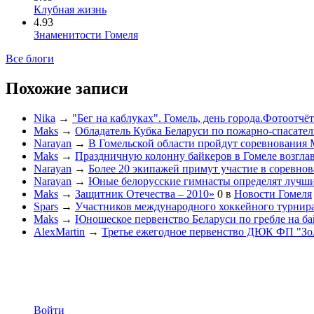
Клубная жизнь
4.93
Знаменитости Гомеля
Все блоги
Похожие записи
Nika
→
"Бег на каблуках". Гомель, день города.Фотоотчёт
Maks
→
Обладатель Кубка Беларуси по пожарно-спасател
Narayan
→
В Гомельской области пройдут соревнования
Maks
→
Праздничную колонну байкеров в Гомеле возгла
Narayan
→
Более 20 экипажей примут участие в соревнов
Narayan
→
Юные белорусские гимнасты определят лучших
Maks
→
Защитник Отечества – 2010»
0
в
Новости Гомеля
Spars
→
Участников международного хоккейного турнира
Maks
→
Юношеское первенство Беларуси по гребле на ба
AlexMartin
→
Третье ежегодное первенство ДЮК ФП "Зо
Войти