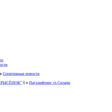
ти
ости
в
Спортивные новости
жа "РЫСЁНОК"
0
в
Пауэлифтинг vs Силачи