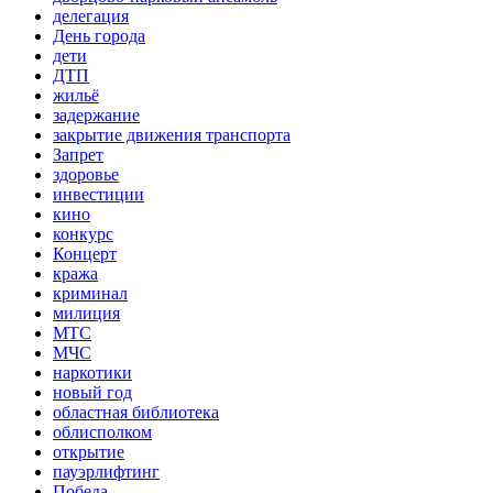
делегация
День города
дети
ДТП
жильё
задержание
закрытие движения транспорта
Запрет
здоровье
инвестиции
кино
конкурс
Концерт
кража
криминал
милиция
МТС
МЧС
наркотики
новый год
областная библиотека
облисполком
открытие
пауэрлифтинг
Победа