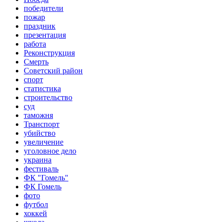
победители
пожар
праздник
презентация
работа
Реконструкция
Смерть
Советский район
спорт
статистика
строительство
суд
таможня
Транспорт
убийство
увеличение
уголовное дело
украина
фестиваль
ФК "Гомель"
ФК Гомель
фото
футбол
хоккей