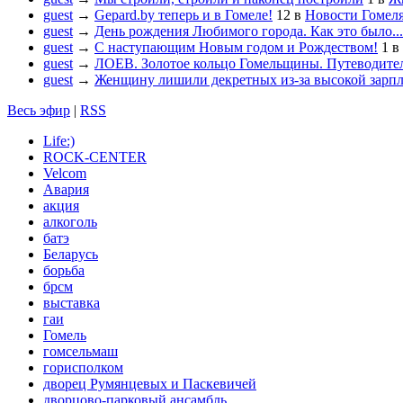
guest
→
Gepard.by теперь и в Гомеле!
12
в
Новости Гомел
guest
→
День рождения Любимого города. Как это было...
guest
→
С наступающим Новым годом и Рождеством!
1
в
guest
→
ЛОЕВ. Золотое кольцо Гомельщины. Путеводител
guest
→
Женщину лишили декретных из-за высокой зарп
Весь эфир
|
RSS
Life:)
ROCK-CENTER
Velcom
Авария
акция
алкоголь
батэ
Беларусь
борьба
брсм
выставка
гаи
Гомель
гомсельмаш
горисполком
дворец Румянцевых и Паскевичей
дворцово-парковый ансамбль