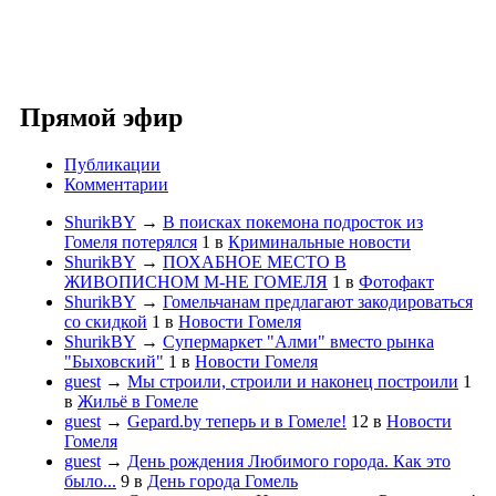
Прямой эфир
Публикации
Комментарии
ShurikBY
→
В поисках покемона подросток из
Гомеля потерялся
1
в
Криминальные новости
ShurikBY
→
ПОХАБНОЕ МЕСТО В
ЖИВОПИСНОМ М-НЕ ГОМЕЛЯ
1
в
Фотофакт
ShurikBY
→
Гомельчанам предлагают закодироваться
со скидкой
1
в
Новости Гомеля
ShurikBY
→
Супермаркет "Алми" вместо рынка
"Быховский"
1
в
Новости Гомеля
guest
→
Мы строили, строили и наконец построили
1
в
Жильё в Гомеле
guest
→
Gepard.by теперь и в Гомеле!
12
в
Новости
Гомеля
guest
→
День рождения Любимого города. Как это
было...
9
в
День города Гомель