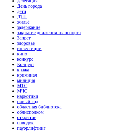
делегация
День города
дети
ДТП
жильё
задержание
закрытие движения транспорта
Запрет
здоровье
инвестиции
кино
конкурс
Концерт
кража
криминал
милиция
МТС
МЧС
наркотики
новый год
областная библиотека
облисполком
открытие
паводок
пауэрлифтинг