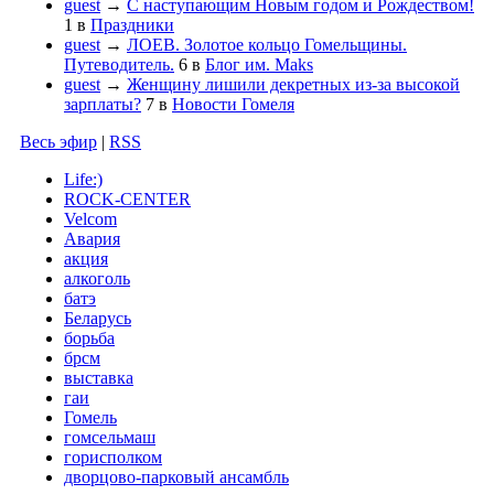
guest
→
С наступающим Новым годом и Рождеством!
1
в
Праздники
guest
→
ЛОЕВ. Золотое кольцо Гомельщины.
Путеводитель.
6
в
Блог им. Maks
guest
→
Женщину лишили декретных из-за высокой
зарплаты?
7
в
Новости Гомеля
Весь эфир
|
RSS
Life:)
ROCK-CENTER
Velcom
Авария
акция
алкоголь
батэ
Беларусь
борьба
брсм
выставка
гаи
Гомель
гомсельмаш
горисполком
дворцово-парковый ансамбль