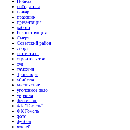
Победа
победители
пожар
праздник
презентация
работа
Реконструкция
Смерть
Советский район
спорт
статистика
строительство
суд
таможня
Транспорт
убийство
увеличение
уголовное дело
украина
фестиваль
ФК "Гомель"
ФК Гомель
фото
футбол
хоккей