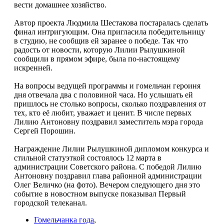
вести домашнее хозяйство.
Автор проекта Людмила Шестакова постаралась сделать
финал интригующим. Она пригласила победительницу
в студию, не сообщив ей заранее о победе. Так что
радость от новости, которую Лилии Рылушкиной
сообщили в прямом эфире, была по-настоящему
искренней.
На вопросы ведущей программы и гомельчан героиня
дня отвечала два с половиной часа. Но услышать ей
пришлось не столько вопросы, сколько поздравления от
тех, кто её любит, уважает и ценит. В числе первых
Лилию Антоновну поздравил заместитель мэра города
Сергей Порошин.
Награждение Лилии Рылушкиной дипломом конкурса и
стильной статуэткой состоялось 12 марта в
администрации Советского района. С победой Лилию
Антоновну поздравил глава районной администрации
Олег Величко (на фото). Вечером следующего дня это
событие в новостном выпуске показывал Первый
городской телеканал.
Гомельчанка года
,