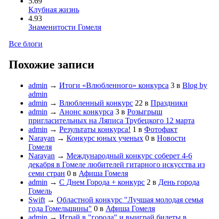
5.69
Клубная жизнь
4.93
Знаменитости Гомеля
Все блоги
Похожие записи
admin
→
Итоги «Влюбленного» конкурса
3
в
Blog by
admin
admin
→
Влюбленный конкурс
22
в
Праздники
admin
→
Анонс конкурса
3
в
Розыгрыш
пригласительных на Ляписа Трубецкого 12 марта
admin
→
Результаты конкурса!
1
в
Фотофакт
Narayan
→
Конкурс юных ученых
0
в
Новости
Гомеля
Narayan
→
Международный конкурс соберет 4-6
декабря в Гомеле любителей гитарного искусства из
семи стран
0
в
Афиша Гомеля
admin
→
С Днем Города + конкурс
2
в
День города
Гомель
Swift
→
Областной конкурс "Лучшая молодая семья
года Гомельщины"
0
в
Афиша Гомеля
admin
→
Играй в "города" и выиграй билеты в