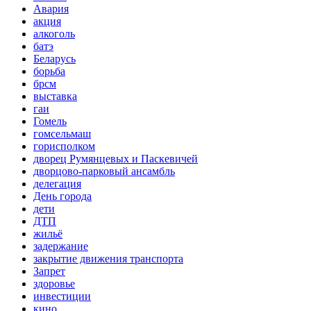
Авария
акция
алкоголь
батэ
Беларусь
борьба
брсм
выставка
гаи
Гомель
гомсельмаш
горисполком
дворец Румянцевых и Паскевичей
дворцово-парковый ансамбль
делегация
День города
дети
ДТП
жильё
задержание
закрытие движения транспорта
Запрет
здоровье
инвестиции
кино