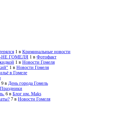
терялся
1
в
Криминальные новости
-НЕ ГОМЕЛЯ
1
в
Фотофакт
скидкой
1
в
Новости Гомеля
кий"
1
в
Новости Гомеля
льё в Гомеле
я
9
в
День города Гомель
Праздники
ь.
6
в
Блог им. Maks
латы?
7
в
Новости Гомеля