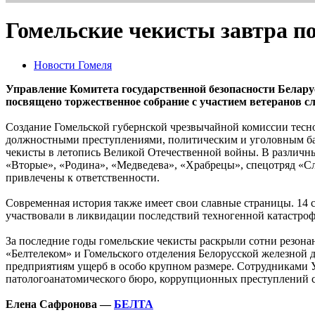
Гомельские чекисты завтра по
Новости Гомеля
Управление Комитета государственной безопасности Беларус
посвящено торжественное собрание с участием ветеранов 
Создание Гомельской губернской чрезвычайной комиссии тесно 
должностными преступлениями, политическим и уголовным бан
чекисты в летопись Великой Отечественной войны. В различны
«Вторые», «Родина», «Медведева», «Храбрецы», спецотряд «Сл
привлечены к ответственности.
Современная история также имеет свои славные страницы. 14 
участвовали в ликвидации последствий техногенной катастро
За последние годы гомельские чекисты раскрыли сотни резон
«Белтелеком» и Гомельского отделения Белорусской железной
предприятиям ущерб в особо крупном размере. Сотрудниками У
патологоанатомического бюро, коррупционных преступлений ср
Елена Сафронова —
БЕЛТА