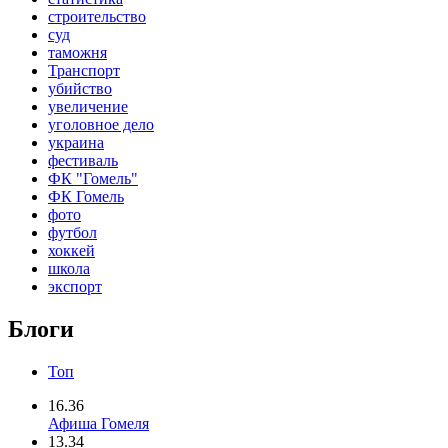
строительство
суд
таможня
Транспорт
убийство
увеличение
уголовное дело
украина
фестиваль
ФК "Гомель"
ФК Гомель
фото
футбол
хоккей
школа
экспорт
Блоги
Топ
16.36
Афиша Гомеля
13.34