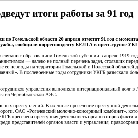
дведут итоги работы за 91 год
и по Гомельской области 20 апреля отметит 91 год с момента
службы, сообщили корреспонденту БЕЛТА в пресс-группе УКГ
связано с образованием Гомельской губернии в апреле 1919 год
дитизмом — далеко не полный перечень задач, стоявших перед 
е ее периоды на территории Гомельской и Полесской областей д
авный». В послевоенные годы сотрудники УКГБ разыскали более
сотрудников управления выполняли интернациональный долг в А
фы на Чернобыльской АЭС.
ансных преступлений. В их числе пресечение преступной деяте
 дороги, ОАО «Рогачевский молочно-консервный комбинат», кот
КГБ пресечена преступная деятельность организаторов фиктивн
еди представителей органов власти и управления, правоохрани