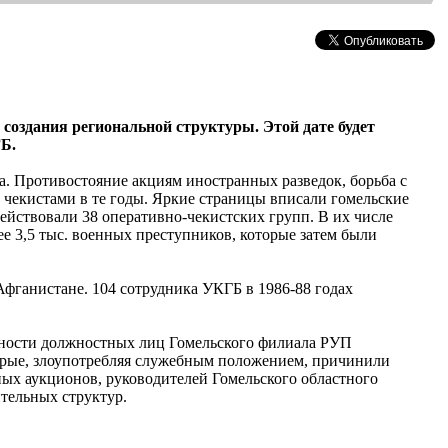
 создания региональной структуры. Этой дате будет
Б.
а. Противостояние акциям иностранных разведок, борьба с
чекистами в те годы. Яркие страницы вписали гомельские
ействовали 38 оперативно-чекистских групп. В их числе
 3,5 тыс. военных преступников, которые затем были
фганистане. 104 сотрудника УКГБ в 1986-88 годах
льности должностных лиц Гомельского филиала РУП
орые, злоупотребляя служебным положением, причинили
ых аукционов, руководителей Гомельского областного
тельных структур.