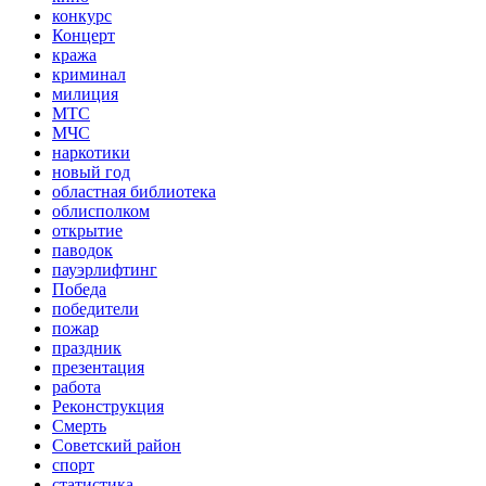
конкурс
Концерт
кража
криминал
милиция
МТС
МЧС
наркотики
новый год
областная библиотека
облисполком
открытие
паводок
пауэрлифтинг
Победа
победители
пожар
праздник
презентация
работа
Реконструкция
Смерть
Советский район
спорт
статистика