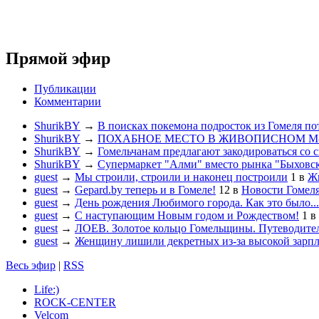
Прямой эфир
Публикации
Комментарии
ShurikBY
→
В поисках покемона подросток из Гомеля по
ShurikBY
→
ПОХАБНОЕ МЕСТО В ЖИВОПИСНОМ М
ShurikBY
→
Гомельчанам предлагают закодироваться со 
ShurikBY
→
Супермаркет "Алми" вместо рынка "Быховс
guest
→
Мы строили, строили и наконец построили
1
в
Жи
guest
→
Gepard.by теперь и в Гомеле!
12
в
Новости Гомел
guest
→
День рождения Любимого города. Как это было...
guest
→
С наступающим Новым годом и Рождеством!
1
в
guest
→
ЛОЕВ. Золотое кольцо Гомельщины. Путеводител
guest
→
Женщину лишили декретных из-за высокой зарп
Весь эфир
|
RSS
Life:)
ROCK-CENTER
Velcom