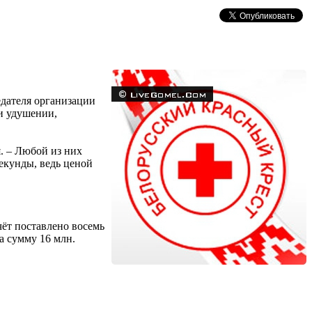
едателя организации
и удушении,
. – Любой из них
екунды, ведь ценой
чёт поставлено восемь
а сумму 16 млн.