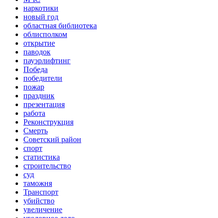
наркотики
новый год
областная библиотека
облисполком
открытие
паводок
пауэрлифтинг
Победа
победители
пожар
праздник
презентация
работа
Реконструкция
Смерть
Советский район
спорт
статистика
строительство
суд
таможня
Транспорт
убийство
увеличение