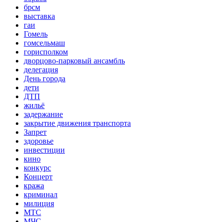
брсм
выставка
гаи
Гомель
гомсельмаш
горисполком
дворцово-парковый ансамбль
делегация
День города
дети
ДТП
жильё
задержание
закрытие движения транспорта
Запрет
здоровье
инвестиции
кино
конкурс
Концерт
кража
криминал
милиция
МТС
МЧС