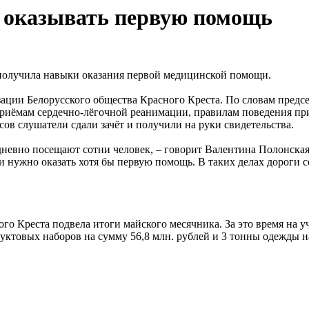
я оказывать первую помощь
получила навыки оказания первой медицинской помощи.
ации Белорусского общества Красного Креста. По словам предс
риёмам сердечно-лёгочной реанимации, правилам поведения пр
ов слушатели сдали зачёт и получили на руки свидетельства.
дневно посещают сотни человек, – говорит Валентина Полонская
 нужно оказать хотя бы первую помощь. В таких делах дороги с
го Креста подвела итоги майского месячника. За это время на у
товых наборов на сумму 56,8 млн. рублей и 3 тонны одежды н