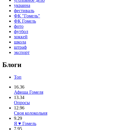
уголовное дело
украина
фестиваль
ФК "Гомель"
ФК Гомель
фото
футбол
хоккей
школа
штраф
экспорт
Блоги
Топ
16.36
Афиша Гомеля
13.34
Опросы
12.96
Своя колокольня
9.29
Я ♥ Гомель
7.95