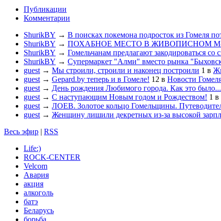
Публикации
Комментарии
ShurikBY
→
В поисках покемона подросток из Гомеля по
ShurikBY
→
ПОХАБНОЕ МЕСТО В ЖИВОПИСНОМ М
ShurikBY
→
Гомельчанам предлагают закодироваться со 
ShurikBY
→
Супермаркет "Алми" вместо рынка "Быховс
guest
→
Мы строили, строили и наконец построили
1
в
Жи
guest
→
Gepard.by теперь и в Гомеле!
12
в
Новости Гомел
guest
→
День рождения Любимого города. Как это было...
guest
→
С наступающим Новым годом и Рождеством!
1
в
guest
→
ЛОЕВ. Золотое кольцо Гомельщины. Путеводител
guest
→
Женщину лишили декретных из-за высокой зарп
Весь эфир
|
RSS
Life:)
ROCK-CENTER
Velcom
Авария
акция
алкоголь
батэ
Беларусь
борьба