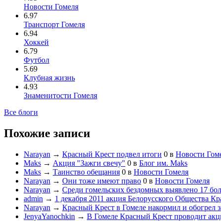
Новости Гомеля
6.97
Транспорт Гомеля
6.94
Хоккей
6.79
Футбол
5.69
Клубная жизнь
4.93
Знаменитости Гомеля
Все блоги
Похожие записи
Narayan
→
Красный Крест подвел итоги
0
в
Новости Гом
Maks
→
Акция "Зажги свечу"
0
в
Блог им. Maks
Maks
→
Таинство обещания
0
в
Новости Гомеля
Narayan
→
Они тоже имеют право
0
в
Новости Гомеля
Narayan
→
Среди гомельских бездомных выявлено 17 бо
admin
→
1 декабря 2011 акция Белорусского Общества Кр
Narayan
→
Красный Крест в Гомеле накормил и обогрел з
JenyaYanochkin
→
В Гомеле Красный Крест проводит ак