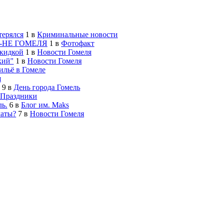
терялся
1
в
Криминальные новости
-НЕ ГОМЕЛЯ
1
в
Фотофакт
скидкой
1
в
Новости Гомеля
кий"
1
в
Новости Гомеля
льё в Гомеле
я
9
в
День города Гомель
Праздники
ь.
6
в
Блог им. Maks
латы?
7
в
Новости Гомеля