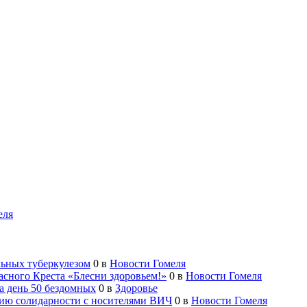
еля
льных туберкулезом
0
в
Новости Гомеля
асного Креста «Блесни здоровьем!»
0
в
Новости Гомеля
а день 50 бездомных
0
в
Здоровье
цию солидарности с носителями ВИЧ
0
в
Новости Гомеля