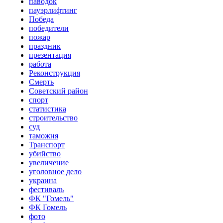
паводок
пауэрлифтинг
Победа
победители
пожар
праздник
презентация
работа
Реконструкция
Смерть
Советский район
спорт
статистика
строительство
суд
таможня
Транспорт
убийство
увеличение
уголовное дело
украина
фестиваль
ФК "Гомель"
ФК Гомель
фото