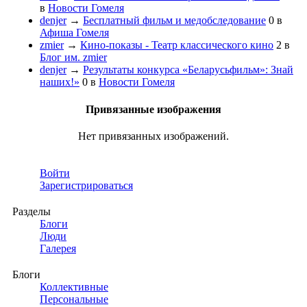
в
Новости Гомеля
denjer
→
Бесплатный фильм и медобследование
0
в
Афиша Гомеля
zmier
→
Кино-показы - Театр классического кино
2
в
Блог им. zmier
denjer
→
Результаты конкурса «Беларусьфильм»: Знай
наших!»
0
в
Новости Гомеля
Привязанные изображения
Нет привязанных изображений.
Войти
Зарегистрироваться
Разделы
Блоги
Люди
Галерея
Блоги
Коллективные
Персональные