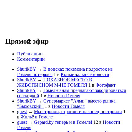
Прямой эфир
Публикации
Комментарии
ShurikBY
→
В поисках покемона подросток из
Гомеля потерялся
1
в
Криминальные новости
ShurikBY
→
ПОХАБНОЕ МЕСТО В
ЖИВОПИСНОМ М-НЕ ГОМЕЛЯ
1
в
Фотофакт
ShurikBY
→
Гомельчанам предлагают закодироваться
со скидкой
1
в
Новости Гомеля
ShurikBY
→
Супермаркет "Алми" вместо рынка
"Быховский"
1
в
Новости Гомеля
guest
→
Мы строили, строили и наконец построили
1
в
Жильё в Гомеле
guest
→
Gepard.by теперь и в Гомеле!
12
в
Новости
Гомеля