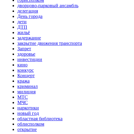
горисполком
дворцово-парковый ансамбль
делегация
День города
дети
ДТП
жильё
задержание
закрытие движения транспорта
Запрет
здоровье
инвестиции
кино
конкурс
Концерт
кража
криминал
милиция
МТС
МЧС
наркотики
новый год
областная библиотека
облисполком
открытие