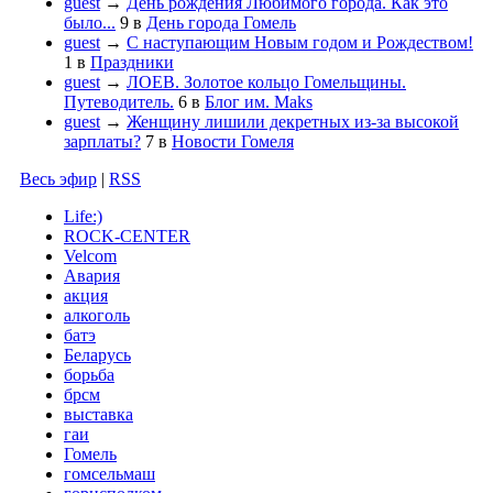
guest
→
День рождения Любимого города. Как это
было...
9
в
День города Гомель
guest
→
С наступающим Новым годом и Рождеством!
1
в
Праздники
guest
→
ЛОЕВ. Золотое кольцо Гомельщины.
Путеводитель.
6
в
Блог им. Maks
guest
→
Женщину лишили декретных из-за высокой
зарплаты?
7
в
Новости Гомеля
Весь эфир
|
RSS
Life:)
ROCK-CENTER
Velcom
Авария
акция
алкоголь
батэ
Беларусь
борьба
брсм
выставка
гаи
Гомель
гомсельмаш