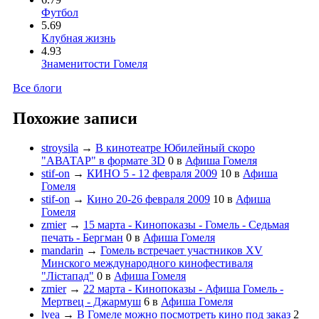
Футбол
5.69
Клубная жизнь
4.93
Знаменитости Гомеля
Все блоги
Похожие записи
stroysila
→
В кинотеатре Юбилейный скоро
"АВАТАР" в формате 3D
0
в
Афиша Гомеля
stif-on
→
КИНО 5 - 12 февраля 2009
10
в
Афиша
Гомеля
stif-on
→
Кино 20-26 февраля 2009
10
в
Афиша
Гомеля
zmier
→
15 марта - Кинопоказы - Гомель - Седьмая
печать - Бергман
0
в
Афиша Гомеля
mandarin
→
Гомель встречает участников XV
Минского международного кинофестиваля
"Лiстапад"
0
в
Афиша Гомеля
zmier
→
22 марта - Кинопоказы - Афиша Гомель -
Мертвец - Джармуш
6
в
Афиша Гомеля
lvea
→
В Гомеле можно посмотреть кино под заказ
2