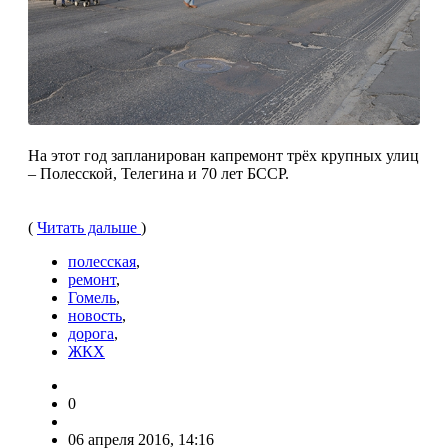
На этот год запланирован капремонт трёх крупных улиц
– Полесской, Телегина и 70 лет БССР.
(
Читать дальше
)
полесская
,
ремонт
,
Гомель
,
новость
,
дорога
,
ЖКХ
0
06 апреля 2016, 14:16