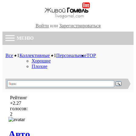
Войти
или
Зарегистрироваться
МЕНЮ
Все
+1
Коллективные
+1
Персональные
TOP
Хорошие
Плохие
Рейтинг
+2.27
голосов:
2
Авто