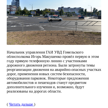
Начальник управления ГАИ УВД Гомельского
облисполкома Игорь Макушенко провёл пер­вую в этом
году прямую телефонную линию с участниками
дорожного движения региона. Были затронуты темы
реор­ганизации движения на аварийно-опасных участ­ках
дорог, применения новых систем безопасно­сти,
оборудования парко­вок. Некоторые предло­жения
автомобилистов и пешеходов станут пред­метом
дополнительно­го изучения и, возмож­но, будут
реализованы на дорогах области.
(
Читать дальше
)