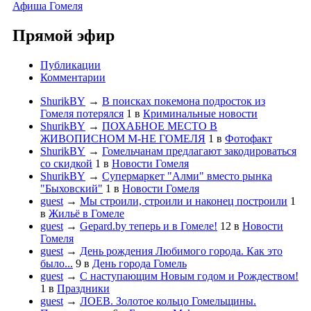
Афиша Гомеля
Прямой эфир
Публикации
Комментарии
ShurikBY
→
В поисках покемона подросток из
Гомеля потерялся
1
в
Криминальные новости
ShurikBY
→
ПОХАБНОЕ МЕСТО В
ЖИВОПИСНОМ М-НЕ ГОМЕЛЯ
1
в
Фотофакт
ShurikBY
→
Гомельчанам предлагают закодироваться
со скидкой
1
в
Новости Гомеля
ShurikBY
→
Супермаркет "Алми" вместо рынка
"Быховский"
1
в
Новости Гомеля
guest
→
Мы строили, строили и наконец построили
1
в
Жильё в Гомеле
guest
→
Gepard.by теперь и в Гомеле!
12
в
Новости
Гомеля
guest
→
День рождения Любимого города. Как это
было...
9
в
День города Гомель
guest
→
С наступающим Новым годом и Рождеством!
1
в
Праздники
guest
→
ЛОЕВ. Золотое кольцо Гомельщины.