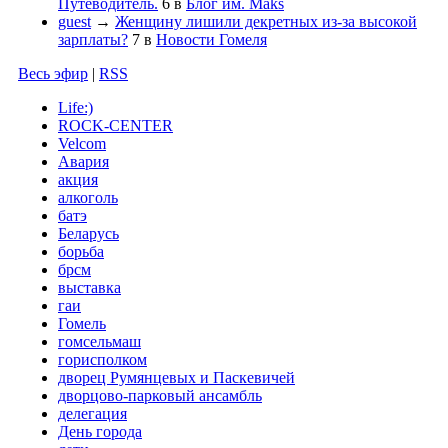
Путеводитель.
6
в
Блог им. Maks
guest
→
Женщину лишили декретных из-за высокой
зарплаты?
7
в
Новости Гомеля
Весь эфир
|
RSS
Life:)
ROCK-CENTER
Velcom
Авария
акция
алкоголь
батэ
Беларусь
борьба
брсм
выставка
гаи
Гомель
гомсельмаш
горисполком
дворец Румянцевых и Паскевичей
дворцово-парковый ансамбль
делегация
День города