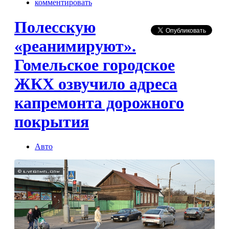
комментировать
Полесскую
«реанимируют».
Гомельское городское
ЖКХ озвучило адреса
капремонта дорожного
покрытия
Авто