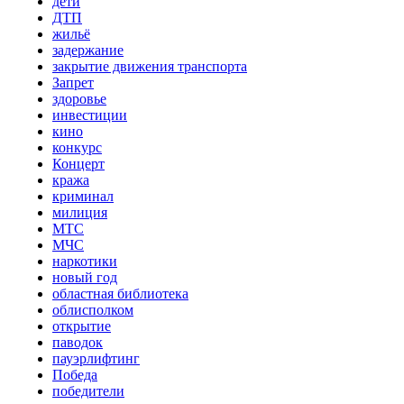
дети
ДТП
жильё
задержание
закрытие движения транспорта
Запрет
здоровье
инвестиции
кино
конкурс
Концерт
кража
криминал
милиция
МТС
МЧС
наркотики
новый год
областная библиотека
облисполком
открытие
паводок
пауэрлифтинг
Победа
победители