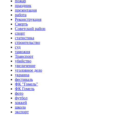
пожар
праздник
презентация
работа
Реконструкция
Смерть
Советский район
спорт
статистика
строительство
суд
таможня
Транспорт
убийство
увеличение
уголовное дело
украина
фестиваль
ФК "Гомель"
ФК Гомель
фото
футбол
хоккей
школа
экспорт