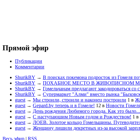
Прямой эфир
Публикации
Комментарии
ShurikBY
→
В поисках покемона подросток из Гомеля по
ShurikBY
→
ПОХАБНОЕ МЕСТО В ЖИВОПИСНОМ М
ShurikBY
→
Гомельчанам предлагают закодироваться со 
ShurikBY
→
Супермаркет "Алми" вместо рынка "Быховс
guest
→
Мы строили, строили и наконец построили
1
в
Жи
guest
→
Gepard.by теперь и в Гомеле!
12
в
Новости Гомел
guest
→
День рождения Любимого города. Как это было...
guest
→
С наступающим Новым годом и Рождеством!
1
в
guest
→
ЛОЕВ. Золотое кольцо Гомельщины. Путеводител
guest
→
Женщину лишили декретных из-за высокой зарп
Весь эфир
|
RSS