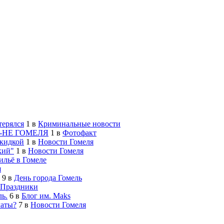
терялся
1
в
Криминальные новости
-НЕ ГОМЕЛЯ
1
в
Фотофакт
скидкой
1
в
Новости Гомеля
кий"
1
в
Новости Гомеля
льё в Гомеле
я
9
в
День города Гомель
Праздники
ь.
6
в
Блог им. Maks
латы?
7
в
Новости Гомеля