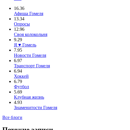
16.36
Афиша Гомеля
13.34
Опросы
12.96
Своя колокольня
9.29
Я ♥ Гомель
7.95
Новости Гомеля
6.97
Транспорт Гомеля
6.94
Хоккей
6.79
Футбол
5.69
Клубная жизнь
4.93
Знаменитости Гомеля
Все блоги
Похожие записи