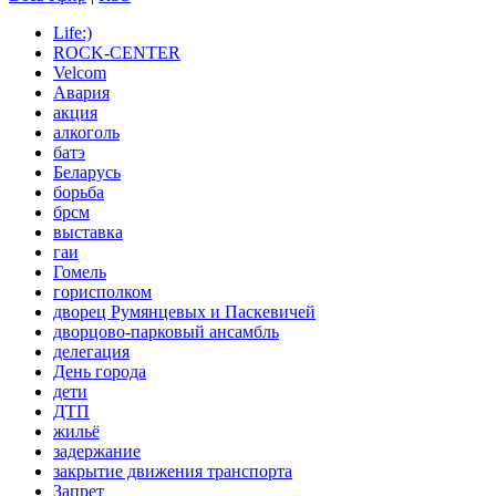
Life:)
ROCK-CENTER
Velcom
Авария
акция
алкоголь
батэ
Беларусь
борьба
брсм
выставка
гаи
Гомель
горисполком
дворец Румянцевых и Паскевичей
дворцово-парковый ансамбль
делегация
День города
дети
ДТП
жильё
задержание
закрытие движения транспорта
Запрет