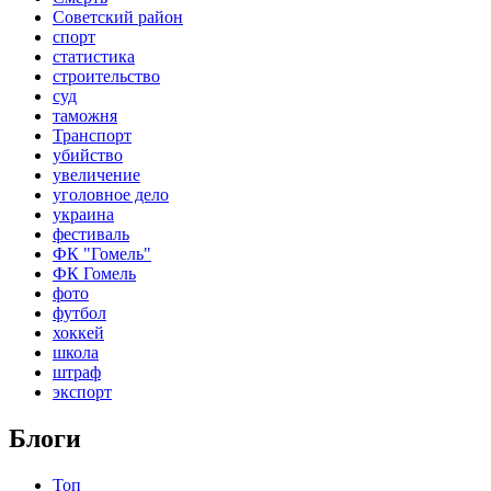
Советский район
спорт
статистика
строительство
суд
таможня
Транспорт
убийство
увеличение
уголовное дело
украина
фестиваль
ФК "Гомель"
ФК Гомель
фото
футбол
хоккей
школа
штраф
экспорт
Блоги
Топ