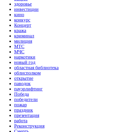
здоровье
инвестиции
кино
конкурс
Концерт
кража
криминал
милиция
МТС
МЧС
наркотики
новый год
областная библиотека
облисполком
открытие
паводок
пауэрлифтинг
Победа
победители
пожар
праздник
презентация
работа
Реконструкция
Смерть