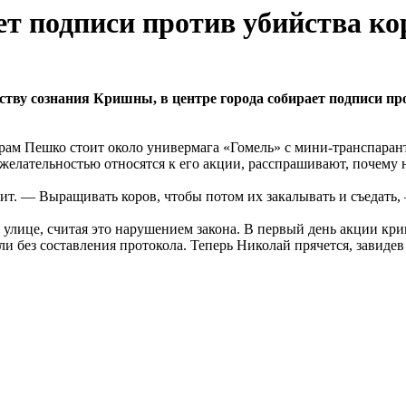
т подписи против убийства ко
тву сознания Кришны, в центре города собирает подписи про
черам Пешко стоит около универмага «Гомель» с мини-транспара
желательностью относятся к его акции, расспрашивают, почему н
ит. — Выращивать коров, чтобы потом их закалывать и съедать,
 улице, считая это нарушением закона. В первый день акции кри
и без составления протокола. Теперь Николай прячется, завиде