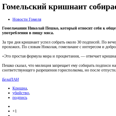
Гомельский кришнаит собирае
Новости Гомеля
Гомельчанин Николай Пешко, который относит себя к общес
употребления в пищу мяса.
За три дня кришнаит успел собрать около 30 подписей. По ве
прохожих. По словам Николая, гомельчане с интересом и добро
«Это простая формула мира и процветания, — отвечает кришна
Пешко сказал, что милиция запрещает ему собирать подписи на
соответствующего разрешения горисполкома, но после отпустил
БелаПАН
Кришна
,
убийство
,
подпись
+1