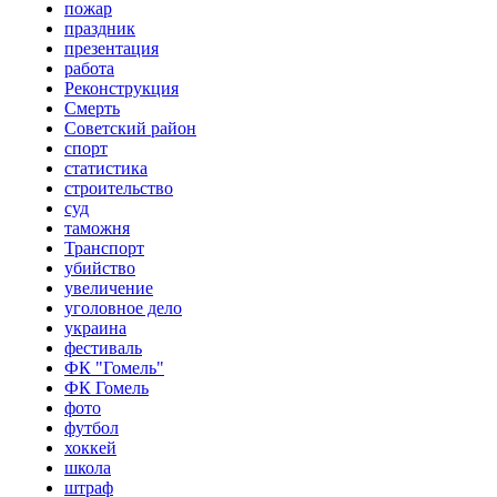
пожар
праздник
презентация
работа
Реконструкция
Смерть
Советский район
спорт
статистика
строительство
суд
таможня
Транспорт
убийство
увеличение
уголовное дело
украина
фестиваль
ФК "Гомель"
ФК Гомель
фото
футбол
хоккей
школа
штраф