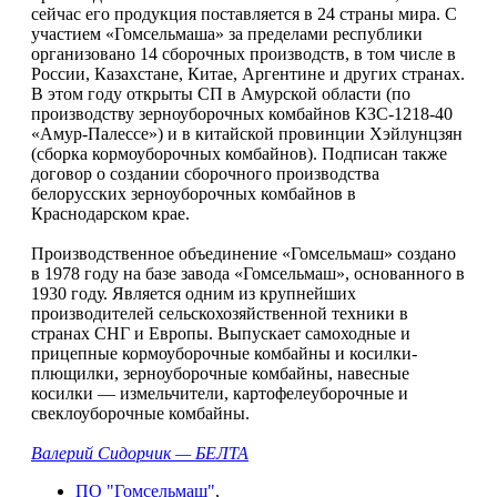
сейчас его продукция поставляется в 24 страны мира. С
участием «Гомсельмаша» за пределами республики
организовано 14 сборочных производств, в том числе в
России, Казахстане, Китае, Аргентине и других странах.
В этом году открыты СП в Амурской области (по
производству зерноуборочных комбайнов КЗС-1218-40
«Амур-Палессе») и в китайской провинции Хэйлунцзян
(сборка кормоуборочных комбайнов). Подписан также
договор о создании сборочного производства
белорусских зерноуборочных комбайнов в
Краснодарском крае.
Производственное объединение «Гомсельмаш» создано
в 1978 году на базе завода «Гомсельмаш», основанного в
1930 году. Является одним из крупнейших
производителей сельскохозяйственной техники в
странах СНГ и Европы. Выпускает самоходные и
прицепные кормоуборочные комбайны и косилки-
плющилки, зерноуборочные комбайны, навесные
косилки — измельчители, картофелеуборочные и
свеклоуборочные комбайны.
Валерий Сидорчик — БЕЛТА
ПО "Гомсельмаш"
,