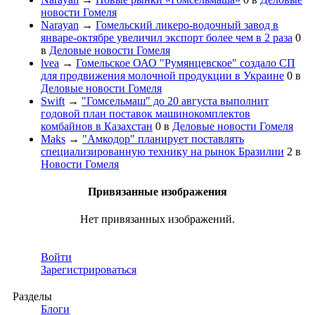
новости Гомеля
Narayan
→
Гомельский ликеро-водочный завод в
январе-октябре увеличил экспорт более чем в 2 раза
0
в
Деловые новости Гомеля
lvea
→
Гомельское ОАО "Румянцевское" создало СП
для продвижения молочной продукции в Украине
0
в
Деловые новости Гомеля
Swift
→
"Гомсельмаш" до 20 августа выполнит
годовой план поставок машинокомплектов
комбайнов в Казахстан
0
в
Деловые новости Гомеля
Maks
→
"Амкодор" планирует поставлять
специализированную технику на рынок Бразилии
2
в
Новости Гомеля
Привязанные изображения
Нет привязанных изображений.
Войти
Зарегистрироваться
Разделы
Блоги