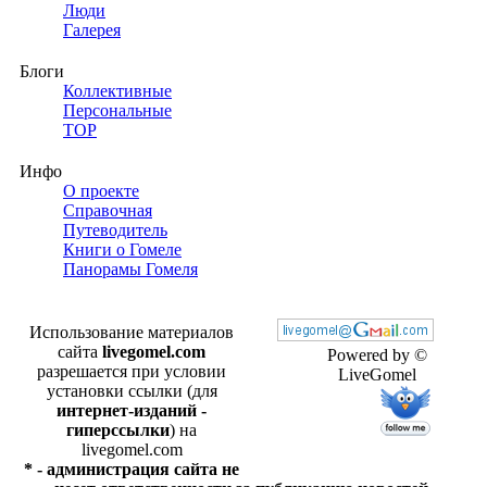
Люди
Галерея
Блоги
Коллективные
Персональные
TOP
Инфо
О проекте
Справочная
Путеводитель
Книги о Гомеле
Панорамы Гомеля
Использование материалов
сайта
livegomel.com
Powered by ©
разрешается при условии
LiveGomel
установки ссылки (для
интернет-изданий -
гиперссылки
) на
livegomel.com
* - администрация сайта не