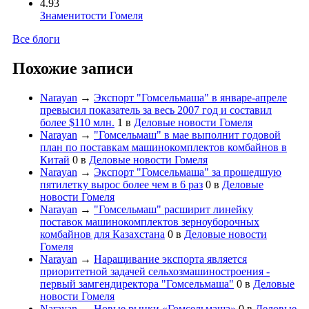
4.93
Знаменитости Гомеля
Все блоги
Похожие записи
Narayan
→
Экспорт "Гомсельмаша" в январе-апреле
превысил показатель за весь 2007 год и составил
более $110 млн.
1
в
Деловые новости Гомеля
Narayan
→
"Гомсельмаш" в мае выполнит годовой
план по поставкам машинокомплектов комбайнов в
Китай
0
в
Деловые новости Гомеля
Narayan
→
Экспорт "Гомсельмаша" за прошедшую
пятилетку вырос более чем в 6 раз
0
в
Деловые
новости Гомеля
Narayan
→
"Гомсельмаш" расширит линейку
поставок машинокомплектов зерноуборочных
комбайнов для Казахстана
0
в
Деловые новости
Гомеля
Narayan
→
Наращивание экспорта является
приоритетной задачей сельхозмашиностроения -
первый замгендиректора "Гомсельмаша"
0
в
Деловые
новости Гомеля
Narayan
→
Новые рынки «Гомсельмаша»
0
в
Деловые