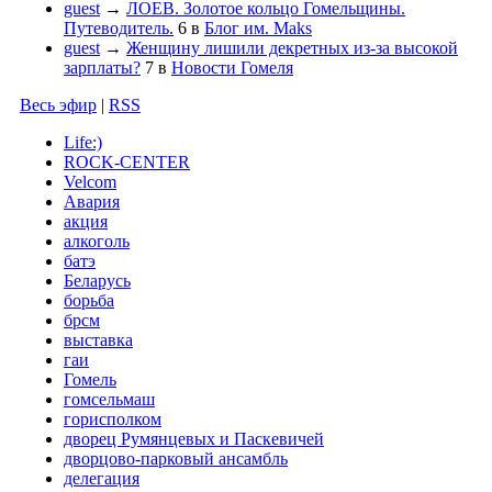
guest
→
ЛОЕВ. Золотое кольцо Гомельщины.
Путеводитель.
6
в
Блог им. Maks
guest
→
Женщину лишили декретных из-за высокой
зарплаты?
7
в
Новости Гомеля
Весь эфир
|
RSS
Life:)
ROCK-CENTER
Velcom
Авария
акция
алкоголь
батэ
Беларусь
борьба
брсм
выставка
гаи
Гомель
гомсельмаш
горисполком
дворец Румянцевых и Паскевичей
дворцово-парковый ансамбль
делегация