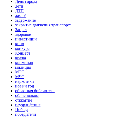
День города
дети
ДТП
жильё
задержание
закрытие движения транспорта
Запрет
здоровье
инвестиции
кино
конкурс
Концерт
кража
криминал
милиция
МТС
МЧС
наркотики
новый год
областная библиотека
облисполком
открытие
пауэрлифтинг
Победа
победители