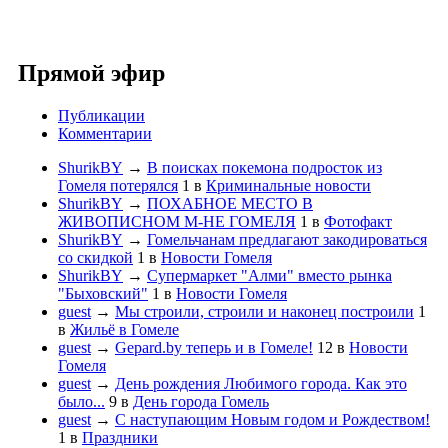
Прямой эфир
Публикации
Комментарии
ShurikBY
→
В поисках покемона подросток из
Гомеля потерялся
1
в
Криминальные новости
ShurikBY
→
ПОХАБНОЕ МЕСТО В
ЖИВОПИСНОМ М-НЕ ГОМЕЛЯ
1
в
Фотофакт
ShurikBY
→
Гомельчанам предлагают закодироваться
со скидкой
1
в
Новости Гомеля
ShurikBY
→
Супермаркет "Алми" вместо рынка
"Быховский"
1
в
Новости Гомеля
guest
→
Мы строили, строили и наконец построили
1
в
Жильё в Гомеле
guest
→
Gepard.by теперь и в Гомеле!
12
в
Новости
Гомеля
guest
→
День рождения Любимого города. Как это
было...
9
в
День города Гомель
guest
→
С наступающим Новым годом и Рождеством!
1
в
Праздники