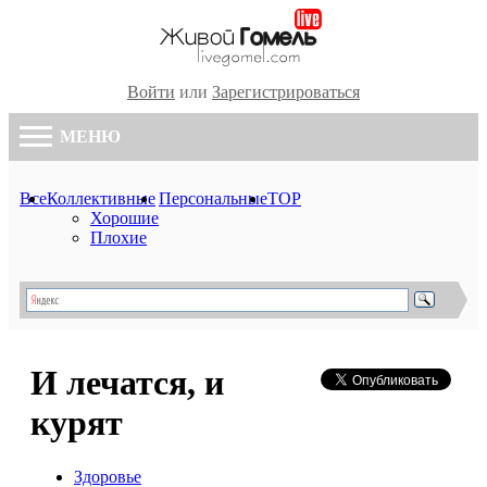
Войти
или
Зарегистрироваться
МЕНЮ
Все
Коллективные
Персональные
TOP
Хорошие
Плохие
И лечатся, и
курят
Здоровье