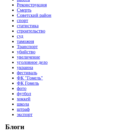
Реконструкция
Смерть
Советский район
спорт
статистика
строительство
суд
таможня
Транспорт
убийство
увеличение
уголовное дело
украина
фестиваль
ФК "Гомель"
ФК Гомель
фото
футбол
хоккей
школа
штраф
экспорт
Блоги