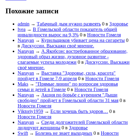
Похожие записи
admin
→
Табачный дым нужно развеять
0
в
Здоровье
lvea
→
В Гомельской области показатель общей
инвалидности вырос на 9,3%
0
в
Новости Гомеля
Narayan
→
Курильщиков убивает цена на сигареты
0
в
Дискуссии. Выскажи своё мнение.
Narayan
→
А.Якобсон: востребованное образование,
здоровый образ жизни, духовное развитие -
слагаемые успеха молодежи
0
в
Дискуссии. Выскажи
своё мнение.
Narayan
→
Выставка "Здоровье, сила, красота"
пройдет в Гомеле 7-9 апреля
0
в
Новости Гомеля
Maks
→
"Прямые линии" по вопросам здоровья
семьи и детей в Гомеле
0
в
Новости Гомеля
Narayan
→
Акция по борьбе с курением "Дыши
свободно" пройдет в Гомельской области 31 мая
0
в
Новости Гомеля
Viktoriy1959
→
Если хочешь быть здоров…
0
в
Новости Гомеля
Narayan
→
Среди долгожителей Гомельской области
лидируют женщины
0
в
Здоровье
Swift
→
Болезнь не знает выходных
0
в
Новости