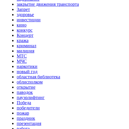
закрытие движения транспорта
Запрет
здоровье
инвестиции
кино
конкурс
Концерт
кража
криминал
милиция
МТС
МЧС
наркотики
новый год
областная библиотека
облисполком
открытие
паводок
пауэрлифтинг
Победа
победители
пожар
праздник
презентация
работа