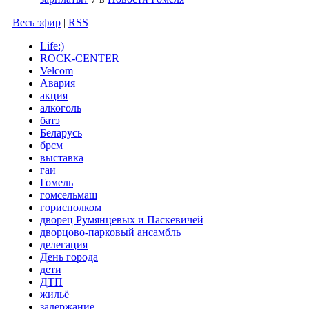
Весь эфир
|
RSS
Life:)
ROCK-CENTER
Velcom
Авария
акция
алкоголь
батэ
Беларусь
брсм
выставка
гаи
Гомель
гомсельмаш
горисполком
дворец Румянцевых и Паскевичей
дворцово-парковый ансамбль
делегация
День города
дети
ДТП
жильё
задержание