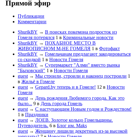
Прямой эфир
Публикации
Комментарии
ShurikBY
→
В поисках покемона подросток из
Гомеля потерялся
1
в
Криминальные новости
ShurikBY
→
ПОХАБНОЕ МЕСТО В
ЖИВОПИСНОМ М-НЕ ГОМЕЛЯ
1
в
Фотофакт
ShurikBY
→
Гомельчанам предлагают закодироваться
со скидкой
1
в
Новости Гомеля
ShurikBY
→
Супермаркет "Алми" вместо рынка
"Быховский"
1
в
Новости Гомеля
guest
→
Мы строили, строили и наконец построили
1
в
Жильё в Гомеле
guest
→
Gepard.by теперь и в Гомеле!
12
в
Новости
Гомеля
guest
→
День рождения Любимого города. Как это
было...
9
в
День города Гомель
guest
→
С наступающим Новым годом и Рождеством!
1
в
Праздники
guest
→
ЛОЕВ. Золотое кольцо Гомельщины.
Путеводитель.
6
в
Блог им. Maks
guest
→
Женщину лишили декретных из-за высокой
зарплаты?
7
в
Новости Гомеля