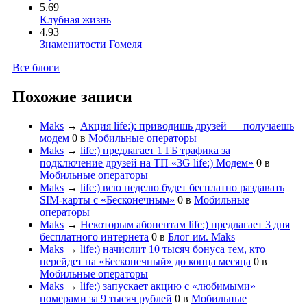
5.69
Клубная жизнь
4.93
Знаменитости Гомеля
Все блоги
Похожие записи
Maks
→
Акция life:): приводишь друзей — получаешь
модем
0
в
Мобильные операторы
Maks
→
life:) предлагает 1 ГБ трафика за
подключение друзей на ТП «3G life:) Модем»
0
в
Мобильные операторы
Maks
→
life:) всю неделю будет бесплатно раздавать
SIM-карты с «Бесконечным»
0
в
Мобильные
операторы
Maks
→
Некоторым абонентам life:) предлагает 3 дня
бесплатного интернета
0
в
Блог им. Maks
Maks
→
life:) начислит 10 тысяч бонуса тем, кто
перейдет на «Бесконечный» до конца месяца
0
в
Мобильные операторы
Maks
→
life:) запускает акцию с «любимыми»
номерами за 9 тысяч рублей
0
в
Мобильные