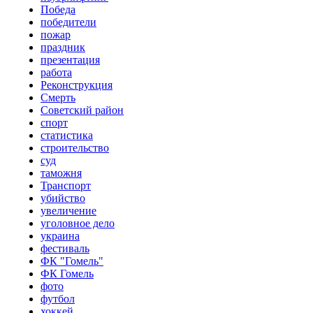
Победа
победители
пожар
праздник
презентация
работа
Реконструкция
Смерть
Советский район
спорт
статистика
строительство
суд
таможня
Транспорт
убийство
увеличение
уголовное дело
украина
фестиваль
ФК "Гомель"
ФК Гомель
фото
футбол
хоккей