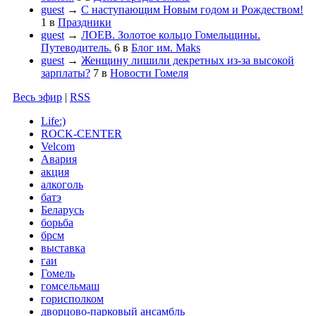
guest
→
С наступающим Новым годом и Рождеством!
1
в
Праздники
guest
→
ЛОЕВ. Золотое кольцо Гомельщины.
Путеводитель.
6
в
Блог им. Maks
guest
→
Женщину лишили декретных из-за высокой
зарплаты?
7
в
Новости Гомеля
Весь эфир
|
RSS
Life:)
ROCK-CENTER
Velcom
Авария
акция
алкоголь
батэ
Беларусь
борьба
брсм
выставка
гаи
Гомель
гомсельмаш
горисполком
дворцово-парковый ансамбль