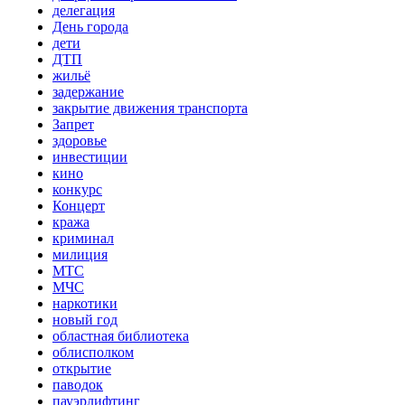
делегация
День города
дети
ДТП
жильё
задержание
закрытие движения транспорта
Запрет
здоровье
инвестиции
кино
конкурс
Концерт
кража
криминал
милиция
МТС
МЧС
наркотики
новый год
областная библиотека
облисполком
открытие
паводок
пауэрлифтинг