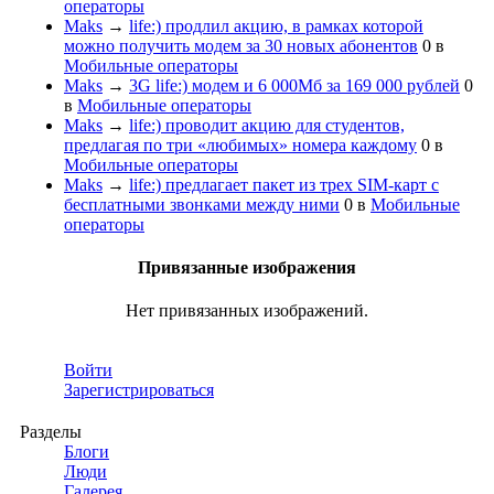
операторы
Maks
→
life:) продлил акцию, в рамках которой
можно получить модем за 30 новых абонентов
0
в
Мобильные операторы
Maks
→
3G life:) модем и 6 000Мб за 169 000 рублей
0
в
Мобильные операторы
Maks
→
life:) проводит акцию для студентов,
предлагая по три «любимых» номера каждому
0
в
Мобильные операторы
Maks
→
life:) предлагает пакет из трех SIM-карт с
бесплатными звонками между ними
0
в
Мобильные
операторы
Привязанные изображения
Нет привязанных изображений.
Войти
Зарегистрироваться
Разделы
Блоги
Люди
Галерея