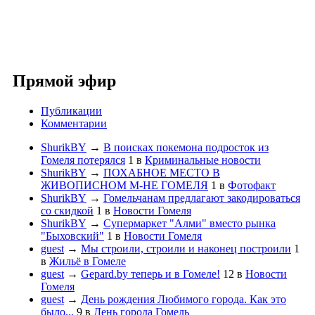
Прямой эфир
Публикации
Комментарии
ShurikBY
→
В поисках покемона подросток из
Гомеля потерялся
1
в
Криминальные новости
ShurikBY
→
ПОХАБНОЕ МЕСТО В
ЖИВОПИСНОМ М-НЕ ГОМЕЛЯ
1
в
Фотофакт
ShurikBY
→
Гомельчанам предлагают закодироваться
со скидкой
1
в
Новости Гомеля
ShurikBY
→
Супермаркет "Алми" вместо рынка
"Быховский"
1
в
Новости Гомеля
guest
→
Мы строили, строили и наконец построили
1
в
Жильё в Гомеле
guest
→
Gepard.by теперь и в Гомеле!
12
в
Новости
Гомеля
guest
→
День рождения Любимого города. Как это
было...
9
в
День города Гомель