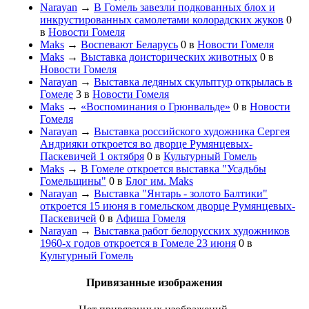
Narayan
→
В Гомель завезли подкованных блох и
инкрустированных самолетами колорадских жуков
0
в
Новости Гомеля
Maks
→
Воспевают Беларусь
0
в
Новости Гомеля
Maks
→
Выставка доисторических животных
0
в
Новости Гомеля
Narayan
→
Выставка ледяных скульптур открылась в
Гомеле
3
в
Новости Гомеля
Maks
→
«Воспоминания о Грюнвальде»
0
в
Новости
Гомеля
Narayan
→
Выставка российского художника Сергея
Андрияки откроется во дворце Румянцевых-
Паскевичей 1 октября
0
в
Культурный Гомель
Maks
→
В Гомеле откроется выставка "Усадьбы
Гомельщины"
0
в
Блог им. Maks
Narayan
→
Выставка "Янтарь - золото Балтики"
откроется 15 июня в гомельском дворце Румянцевых-
Паскевичей
0
в
Афиша Гомеля
Narayan
→
Выставка работ белорусских художников
1960-х годов откроется в Гомеле 23 июня
0
в
Культурный Гомель
Привязанные изображения