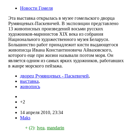
Новости Гомеля
Эта выставка открылась в музее гомельского дворца
Румянцевых-Паскевичей. В экспозиции представлено
13 живописных произведений восьми русских
художников-маринистов XIX века из собрания
Национального художественного музея Беларуси.
Большинство работ принадлежит кисти выдающегося
живописца Ивана Константиновича Айвазовского,
которого еще при жизни называли поэтом моря. Он
является одним из самых ярких художников, работавших
в жанре морского пейзажа.
дворец Румянцевых - Паскевичей
,
выставка
,
живопись
+2
14 апреля 2010, 23:34
Maks
+ (2):
lvea
,
mandarin