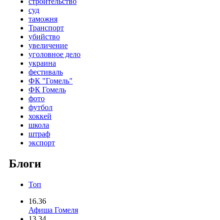
строительство
суд
таможня
Транспорт
убийство
увеличение
уголовное дело
украина
фестиваль
ФК "Гомель"
ФК Гомель
фото
футбол
хоккей
школа
штраф
экспорт
Блоги
Топ
16.36
Афиша Гомеля
13.34