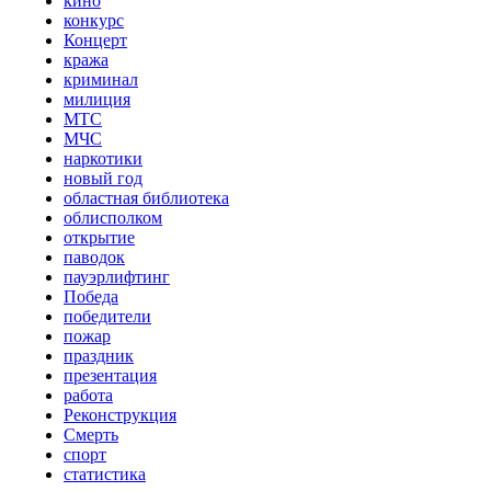
кино
конкурс
Концерт
кража
криминал
милиция
МТС
МЧС
наркотики
новый год
областная библиотека
облисполком
открытие
паводок
пауэрлифтинг
Победа
победители
пожар
праздник
презентация
работа
Реконструкция
Смерть
спорт
статистика