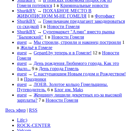
ShurikBY
→
В поисках покемона подросток из
Гомеля потерялся
1
в
Криминальные новости
ShurikBY
→
ПОХАБНОЕ МЕСТО В
ЖИВОПИСНОМ М-НЕ ГОМЕЛЯ
1
в
Фотофакт
ShurikBY
→
Гомельчанам предлагают закодироваться
со скидкой
1
в
Новости Гомеля
ShurikBY
→
Супермаркет "Алми" вместо рынка
"Быховский"
1
в
Новости Гомеля
guest
→
Мы строили, строили и наконец построили
1
в
Жильё в Гомеле
guest
→
Gepard.by теперь и в Гомеле!
12
в
Новости
Гомеля
guest
→
День рождения Любимого города. Как это
было...
9
в
День города Гомель
guest
→
С наступающим Новым годом и Рождеством!
1
в
Праздники
guest
→
ЛОЕВ. Золотое кольцо Гомельщины.
Путеводитель.
6
в
Блог им. Maks
guest
→
Женщину лишили декретных из-за высокой
зарплаты?
7
в
Новости Гомеля
Весь эфир
|
RSS
Life:)
ROCK-CENTER
Velcom