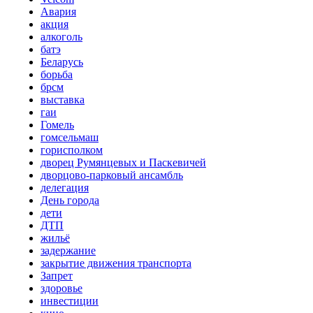
Авария
акция
алкоголь
батэ
Беларусь
борьба
брсм
выставка
гаи
Гомель
гомсельмаш
горисполком
дворец Румянцевых и Паскевичей
дворцово-парковый ансамбль
делегация
День города
дети
ДТП
жильё
задержание
закрытие движения транспорта
Запрет
здоровье
инвестиции