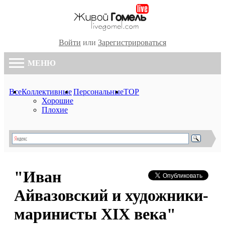
Войти
или
Зарегистрироваться
МЕНЮ
Все
Коллективные
Персональные
TOP
Хорошие
Плохие
"Иван
Айвазовский и художники-
маринисты XIX века"