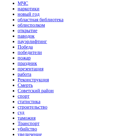
МЧС
наркотики
новый год
областная библиотека
облисполком
открытие
паводок
пауэрлифтинг
Победа
победители
пожар
праздник
презентация
работа
Реконструкция
Смерть
Советский район
спорт
статистика
строительство
суд
таможня
Транспорт
убийство
увеличение