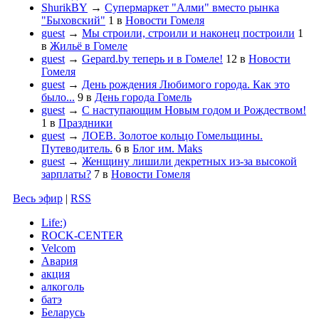
ShurikBY
→
Супермаркет "Алми" вместо рынка
"Быховский"
1
в
Новости Гомеля
guest
→
Мы строили, строили и наконец построили
1
в
Жильё в Гомеле
guest
→
Gepard.by теперь и в Гомеле!
12
в
Новости
Гомеля
guest
→
День рождения Любимого города. Как это
было...
9
в
День города Гомель
guest
→
С наступающим Новым годом и Рождеством!
1
в
Праздники
guest
→
ЛОЕВ. Золотое кольцо Гомельщины.
Путеводитель.
6
в
Блог им. Maks
guest
→
Женщину лишили декретных из-за высокой
зарплаты?
7
в
Новости Гомеля
Весь эфир
|
RSS
Life:)
ROCK-CENTER
Velcom
Авария
акция
алкоголь
батэ
Беларусь