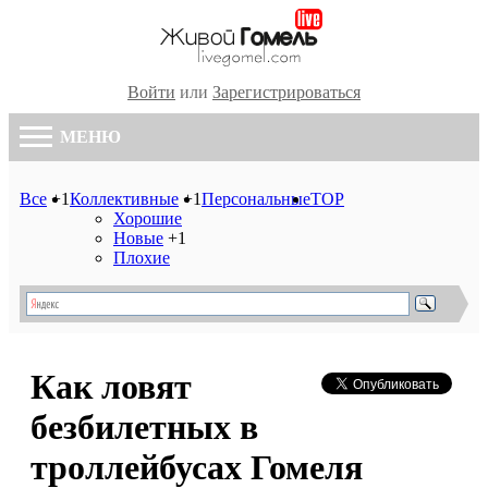
Войти
или
Зарегистрироваться
МЕНЮ
Все
+1
Коллективные
+1
Персональные
TOP
Хорошие
Новые
+1
Плохие
Как ловят
безбилетных в
троллейбусах Гомеля