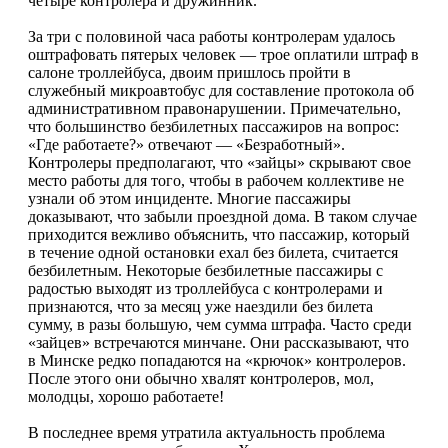
четыре контролера и дружинник.
За три с половиной часа работы контролерам удалось
оштрафовать пятерых человек — трое оплатили штраф в
салоне троллейбуса, двоим пришлось пройти в
служебный микроавтобус для составление протокола об
административном правонарушении. Примечательно,
что большинство безбилетных пассажиров на вопрос:
«Где работаете?» отвечают — «Безработный».
Контролеры предполагают, что «зайцы» скрывают свое
место работы для того, чтобы в рабочем коллективе не
узнали об этом инциденте. Многие пассажиры
доказывают, что забыли проездной дома. В таком случае
приходится вежливо объяснить, что пассажир, который
в течение одной остановки ехал без билета, считается
безбилетным. Некоторые безбилетные пассажиры с
радостью выходят из троллейбуса с контролерами и
признаются, что за месяц уже наездили без билета
сумму, в разы большую, чем сумма штрафа. Часто среди
«зайцев» встречаются минчане. Они рассказывают, что
в Минске редко попадаются на «крючок» контролеров.
После этого они обычно хвалят контролеров, мол,
молодцы, хорошо работаете!
В последнее время утратила актуальность проблема