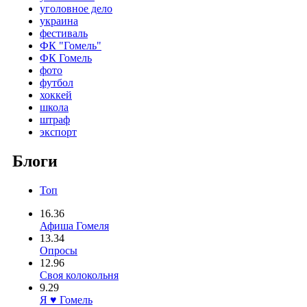
уголовное дело
украина
фестиваль
ФК "Гомель"
ФК Гомель
фото
футбол
хоккей
школа
штраф
экспорт
Блоги
Топ
16.36
Афиша Гомеля
13.34
Опросы
12.96
Своя колокольня
9.29
Я ♥ Гомель