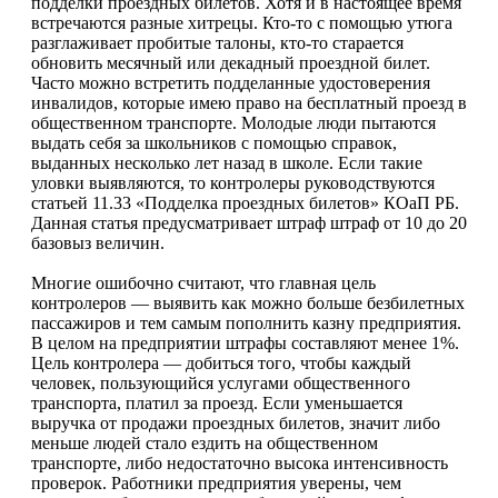
подделки проездных билетов. Хотя и в настоящее время
встречаются разные хитрецы. Кто-то с помощью утюга
разглаживает пробитые талоны, кто-то старается
обновить месячный или декадный проездной билет.
Часто можно встретить подделанные удостоверения
инвалидов, которые имею право на бесплатный проезд в
общественном транспорте. Молодые люди пытаются
выдать себя за школьников с помощью справок,
выданных несколько лет назад в школе. Если такие
уловки выявляются, то контролеры руководствуются
статьей 11.33 «Подделка проездных билетов» КОаП РБ.
Данная статья предусматривает штраф штраф от 10 до 20
базовыз величин.
Многие ошибочно считают, что главная цель
контролеров — выявить как можно больше безбилетных
пассажиров и тем самым пополнить казну предприятия.
В целом на предприятии штрафы составляют менее 1%.
Цель контролера — добиться того, чтобы каждый
человек, пользующийся услугами общественного
транспорта, платил за проезд. Если уменьшается
выручка от продажи проездных билетов, значит либо
меньше людей стало ездить на общественном
транспорте, либо недостаточно высока интенсивность
проверок. Работники предприятия уверены, чем