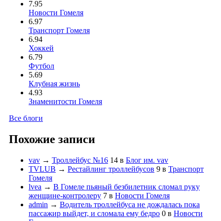
7.95
Новости Гомеля
6.97
Транспорт Гомеля
6.94
Хоккей
6.79
Футбол
5.69
Клубная жизнь
4.93
Знаменитости Гомеля
Все блоги
Похожие записи
vav
→
Троллейбус №16
14
в
Блог им. vav
TVLUB
→
Рестайлинг троллейбусов
9
в
Транспорт
Гомеля
lvea
→
В Гомеле пьяный безбилетник сломал руку
женщине-контролеру
7
в
Новости Гомеля
admin
→
Водитель троллейбуса не дождалась пока
пассажир выйдет, и сломала ему бедро
0
в
Новости