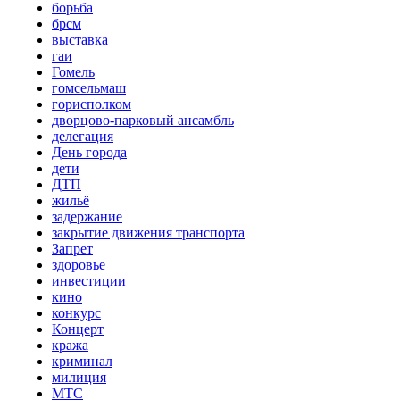
борьба
брсм
выставка
гаи
Гомель
гомсельмаш
горисполком
дворцово-парковый ансамбль
делегация
День города
дети
ДТП
жильё
задержание
закрытие движения транспорта
Запрет
здоровье
инвестиции
кино
конкурс
Концерт
кража
криминал
милиция
МТС