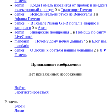
Гомеля
admin
→
Когда Гомель избавится от пробок и внедрит
«электронный проезд»
0
в
Транспорт Гомеля
denjer
→
Исполнитель-виртуоз из Венесуэлы
1
в
Афиша Гомеля
panics
→
В Гомеле Nissan GT-R попал в аварию и
загорелся
0
в
Авто
admin
→
Январские поощрения
1
в
Помощь по сайту
LiveGomel
mandarin
→
Почему дому нечем дышать?
5
в
Блог им.
mandarin
denjer
→
О любви к братьям нашим меньшим
2
в
Я ♥
Гомель
Привязанные изображения
Нет привязанных изображений.
Войти
Зарегистрироваться
Разделы
Блоги
Люди